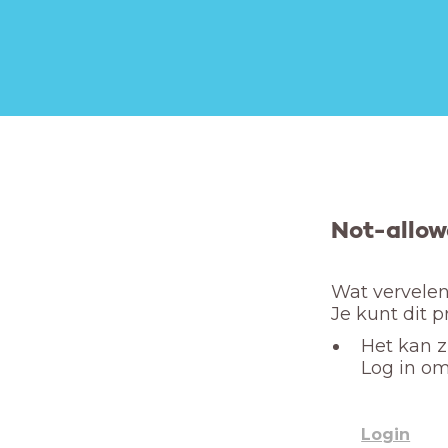
Not-allow
Wat vervelend
Je kunt dit 
Het kan z
Log in om
Login