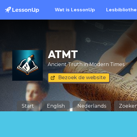
Wat is LessonUp
Lesbiblioth
ATMT
Ancient Truth in Modern Times
Bezoek de website
Start
English
Nederlands
Zoeke