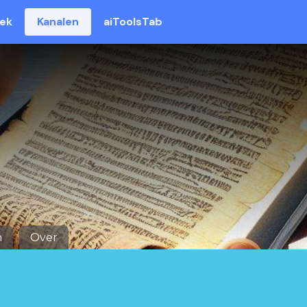
eek
Kanalen
aiToolsTab
n
Over