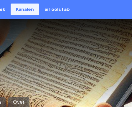
eek
Kanalen
aiToolsTab
n
Over