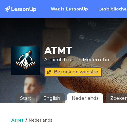
Wat is LessonUp
Lesbiblioth
ATMT
Ancient Truth in Modern Times
Bezoek de website
Start
English
Nederlands
Zoeke
ATMT
Nederlands