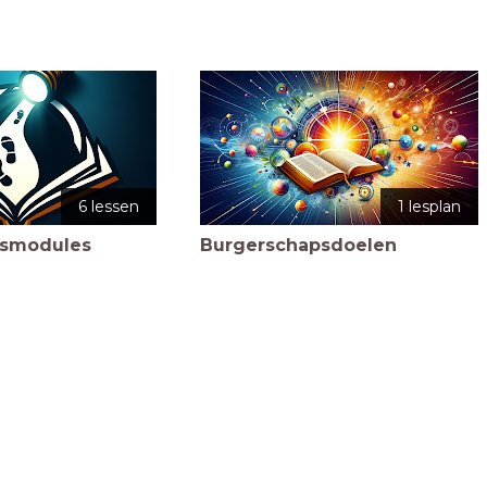
6 lessen
1 lesplan
esmodules
Burgerschapsdoelen