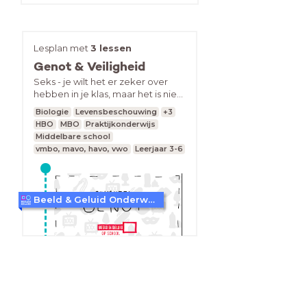
Lesplan met
3 lessen
Genot & Veiligheid
Seks - je wilt het er zeker over
hebben in je klas, maar het is niet
altijd even gemakkelijk. Brechtje
Biologie
Levensbeschouwing
+3
Oliedam, Bert van der Linden en
HBO
MBO
Praktijkonderwijs
Michael Addink, drie studenten
Middelbare school
van de Hogeschool Artez in
vmbo, mavo, havo, vwo
Leerjaar 3-6
Arnhem/Nijmegen, maakten in
opdracht van Beeld en Geluid op
school een aantal lessen over
seks onder het thema Genot
Beeld & Geluid Onderwijs
&amp; Veiligheid. Met interactieve
onderdelen om het gesprek op
gang te brengen en beeld en
geluid om onderwerpen toe te
lichten. Handig voor in de klas.Alle
gebruikte fragmenten zijn
verzameld in deze kijklijst. Deze
kun je ook zo los gebruiken.