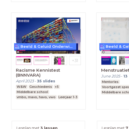
Beeld & Geluid Onderwijs
Racisme Kennistest
Menstruatie
(BNNVARA)
June 2025
-
13
April 2023
-
35
slides
Mentorles
W&W
Geschiedenis
+5
Voortgezet spec
Middelbare school
Middelbare sch
vmbo, mavo, havo, vwo
Leerjaar 1-3
Praktijkonderwi
Lesplan met
3 lessen
Lesplan met
7