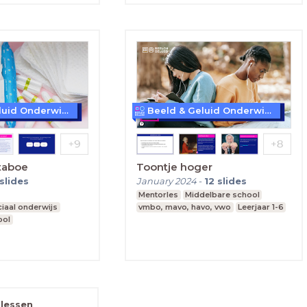
Beeld & Geluid Onderwijs
Beeld & Geluid Onderwijs
taboe
Toontje hoger
slides
January 2024
-
12
slides
Mentorles
Middelbare school
iaal onderwijs
vmbo, mavo, havo, vwo
Leerjaar 1-6
ool
js
Basisschool
 lessen