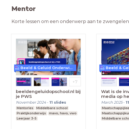
Mentor
Korte lessen om een onderwerp aan te zwengelen o
Beeld & Geluid Onderwijs
beeldengeluidopschool.nl bij
Wat is de in
je PWS
media op he
jonge mens
November 2024
-
11
slides
March 2025
-
11
Mentorles
Middelbare school
Maatschappijle
Praktijkonderwijs
mavo, havo, vwo
Maatschappijk
Leerjaar 3-5
Middelbare sch
vmbo, mavo, ha