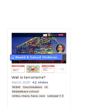
Beeld & Geluid Onderwijs
Wat is terrorisme?
March 2023
-
42
slides
W&W
Geschiedenis
+5
Middelbare school
vmbo, mavo, havo, vwo
Leerjaar 1-3