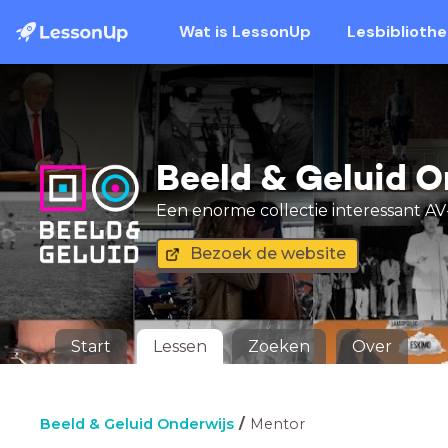
Wat is LessonUp
Lesbiblioth
Beeld & Geluid O
Een enorme collectie interessant AV-
Bezoek de website
Start
Lessen
Zoeken
Over
Beeld & Geluid Onderwijs
Mentor