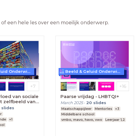
f een hele les over een moeilijk onderwerp.
Beeld & Geluid Onderwijs
Beeld & Geluid Onderwijs
vloed van sociale
Paarse vrijdag - LHBTQI+
t zelfbeeld van
March 2025
-
20
slides
en?
slides
Maatschappijleer
Mentorles
+3
er
Middelbare school
unde
+1
vmbo, mavo, havo, vwo
Leerjaar 1,2
ool
vo, vwo
Leerjaar 1,2