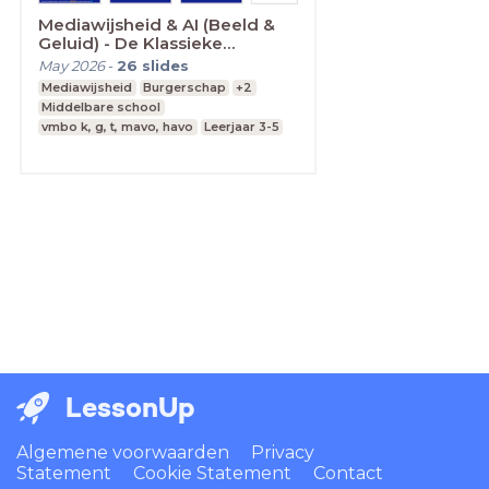
Mediawijsheid & AI (Beeld &
Geluid) - De Klassieke
lesbewerker
May 2026
-
26
slides
Mediawijsheid
Burgerschap
+2
Middelbare school
vmbo k, g, t, mavo, havo
Leerjaar 3-5
LessonUp
Algemene voorwaarden
Privacy
Statement
Cookie Statement
Contact