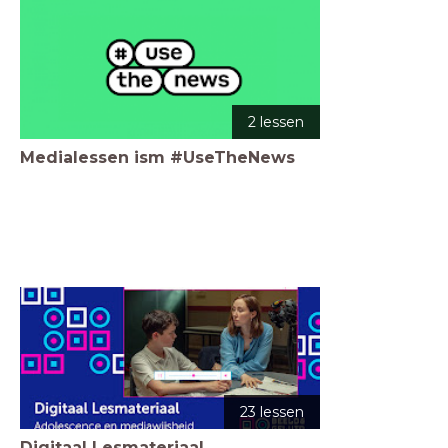
2 lessen
Medialessen ism #UseTheNews
23 lessen
Digitaal Lesmateriaal