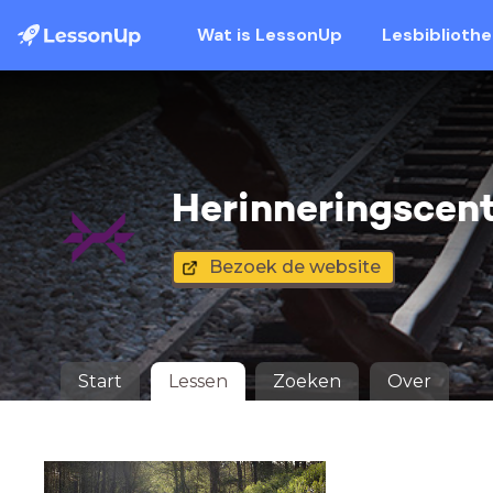
Wat is LessonUp
Lesbiblioth
Herinneringscen
Bezoek de website
Start
Lessen
Zoeken
Over