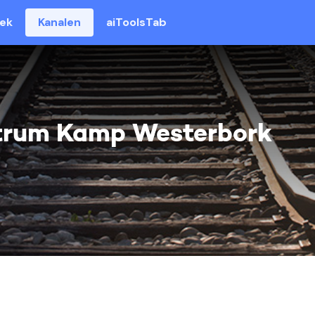
eek
Kanalen
aiToolsTab
trum Kamp Westerbork