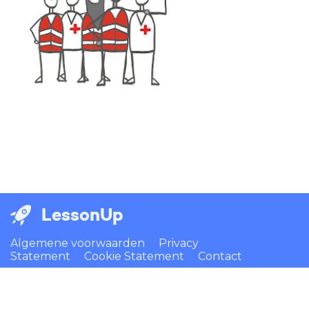
LessonUp
Algemene voorwaarden
Privacy
Statement
Cookie Statement
Contact
Nederlands