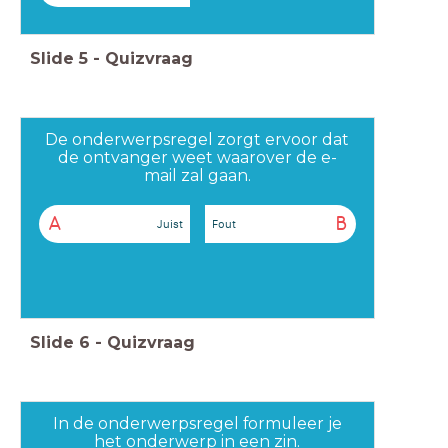
Slide
5
-
Quizvraag
De onderwerpsregel zorgt ervoor dat
de ontvanger weet waarover de e-
mail zal gaan.
A
B
Juist
Fout
Slide
6
-
Quizvraag
In de onderwerpsregel formuleer je
het onderwerp in een zin.