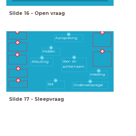
Slide
16
-
Open vraag
Aanspreking
Midden
Voor- en
Afsluiting
achternaam
Inleiding
Slot
Onderwerpsregel
Slide
17
-
Sleepvraag