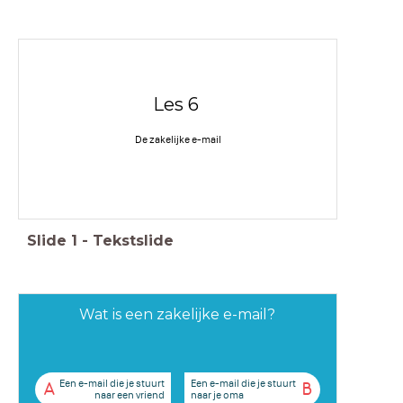
Les 6
De zakelijke e-mail
Slide
1
-
Tekstslide
Wat is een zakelijke e-mail?
Een e-mail die je stuurt
Een e-mail die je stuurt
A
B
naar een vriend
naar je oma