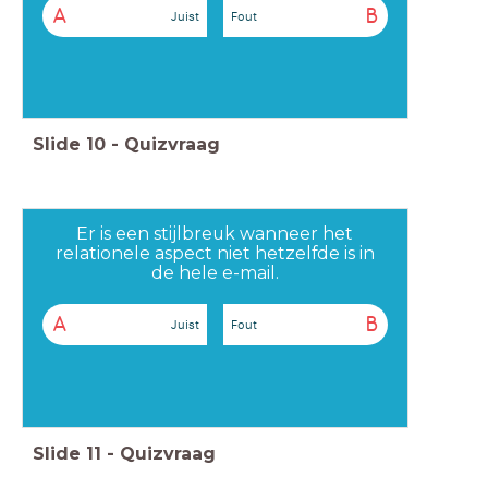
A
B
Juist
Fout
Slide
10
-
Quizvraag
Er is een stijlbreuk wanneer het
relationele aspect niet hetzelfde is in
de hele e-mail.
A
B
Juist
Fout
Slide
11
-
Quizvraag