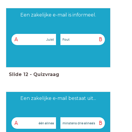
Een zakelijke e-mail is informeel.
A
B
Juist
Fout
Slide
12
-
Quizvraag
Een zakelijke e-mail bestaat uit...
A
B
één alinea
minstens drie alinea's