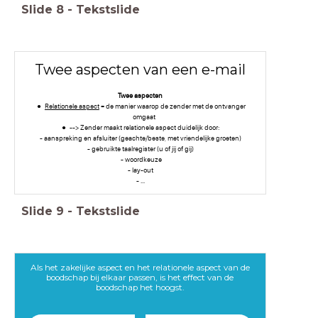
Slide
8
-
Tekstslide
Twee aspecten van een e-mail
Twee aspecten
Relationele aspect
= de manier waarop de zender met de ontvanger
omgaat
--> Zender maakt relationele aspect duidelijk door:
- aanspreking en afsluiter (geachte/beste, met vriendelijke groeten)
- gebruikte taalregister (u of jij of gij)
- woordkeuze
- lay-out
- ...
Slide
9
-
Tekstslide
Als het zakelijke aspect en het relationele aspect van de
boodschap bij elkaar passen, is het effect van de
boodschap het hoogst.