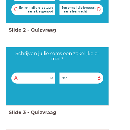
Een e-mail die je stuurt
Een e-mail die je stuurt
C
D
naar je klasgenoot
naar je leerkracht
Slide
2
-
Quizvraag
Schrijven jullie soms een zakelijke e-
mail?
A
B
Ja
Nee
Slide
3
-
Quizvraag