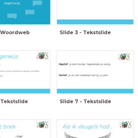
eigenwijs
Woordweb
Slide
3
-
Tekstslide
igenwijs
Negatief
: je bent brutaal, tegendraads en lastig.
Positief
: je wil zelf ontdekken wat bij je past.
Tekstslide
Slide
7
-
Tekstslide
te boek
Als ik vleugels had...
- titel