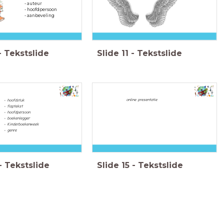
- auteur
- hoofdpersoon
- aanbeveling
-
Tekstslide
Slide
11
-
Tekstslide
online presentatie
- hoofdstuk
- flaptekst
- hoofdpersoon
- boekenlegger
- Kinderboekenweek
- genre
-
Tekstslide
Slide
15
-
Tekstslide