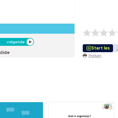
volgende
Start les
slide
Printen
Wat is eigenwijs?