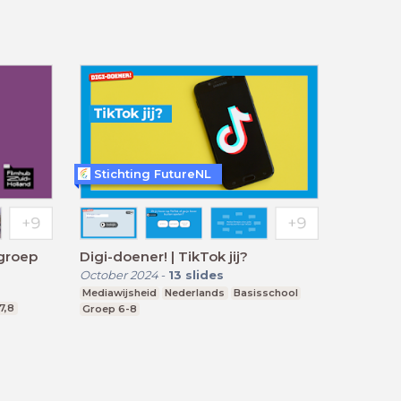
Stichting FutureNL
groep
Digi-doener! | TikTok jij?
October 2024
-
13
slides
Mediawijsheid
Nederlands
Basisschool
7,8
Groep 6-8