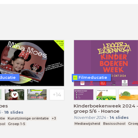
ducatie
Filmeducatie
oes
Kinderboekenweek 2024 - 
groep 5/6 - Hoanoe
5
-
18
slides
November 2024
-
14
slides
tie
Kunstzinnige oriëntatie
+3
Mediawijsheid
Basisschool
Groe
ool
Groep 1-5