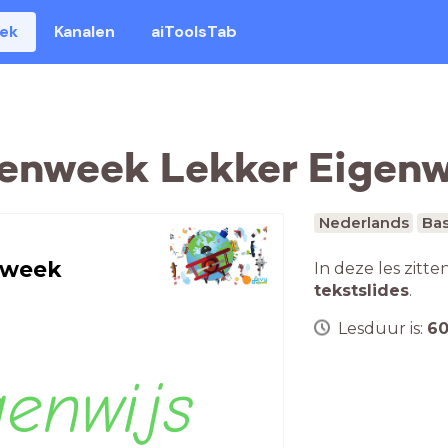
eek
Kanalen
aiToolsTab
enweek Lekker Eigenw
Nederlands
Bas
nweek
In deze les zitte
tekstslides
.
Lesduur is:
6
genwijs