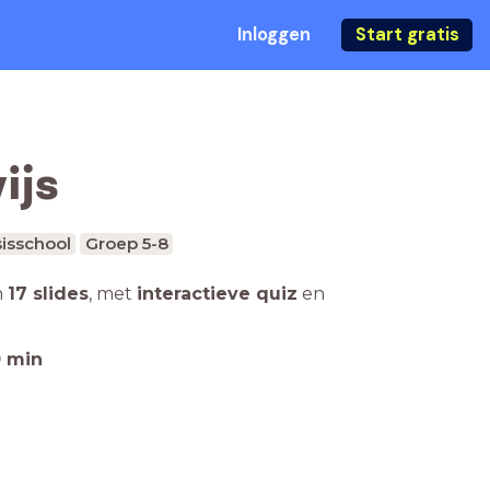
Inloggen
Start gratis
ijs
isschool
Groep 5-8
n
17 slides
,
met
interactieve quiz
en
0
min