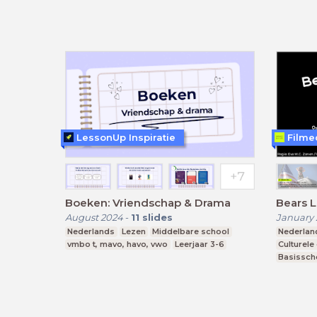
LessonUp Inspiratie
Filme
Boeken: Vriendschap & Drama
Bears 
August 2024
-
11
slides
January 
Nederlands
Lezen
Middelbare school
Nederlan
vmbo t, mavo, havo, vwo
Leerjaar 3-6
Culturele
Basissch