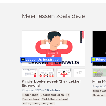
Meer lessen zoals deze
LessonUp Inspiratie
Filme
Kinderboekenweek '24 - Lekker
Mina M
Eigenwijs!
May 202
October 2024
-
16
slides
filmeduca
Nederlands
Begrijpend lezen
+3
Basissch
Basisschool
Middelbare school
vmbo, mavo, havo, vwo