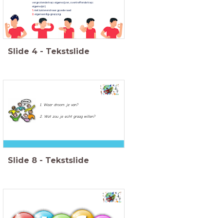
vergrotende trap: eigenwijzer, overtreffende trap:
eigenwijst)
1.
niet luisterend naar goede raad
2.
eigenaardig-grappig
Slide
4
-
Tekstslide
1. Waar droom je van?
2. Wat zou je echt
graag willen?
Slide
8
-
Tekstslide