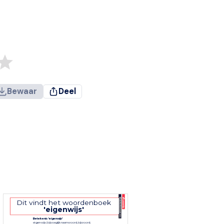
Bewaar
Deel
Dit vindt het woordenboek
'eigenwijs'
Betekenis 'eigenwijs'
ei·gen·wijs (bijvoeglijk naamwoord, bijwoord;