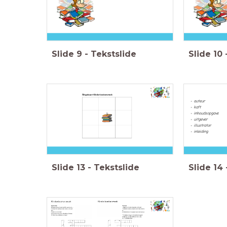
Slide
9
-
Tekstslide
Slide
10
- auteur
- kaft
- inhoudsopgave
- uitgever
- illustrator
- inleiding
Slide
13
-
Tekstslide
Slide
14