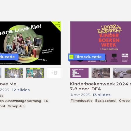
ducatie
Filmeducatie
Love Me!
Kinderboekenweek 2024 
7-8 door IDFA
2026
-
12
slides
June 2025
-
13
slides
ds
Filmeducatie
Basisschool
Groep 
 en kunstzinnige vorming
+6
ool
Groep 4,5