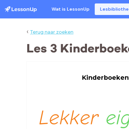
Wat is LessonUp
Lesbiblioth
‹
Terug naar zoeken
Les 3 Kinderboek
Kinderboeke
Lekker
ei