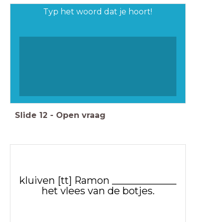
Typ het woord dat je hoort!
Slide
12
-
Open vraag
kluiven [tt] Ramon _____________
het vlees van de botjes.