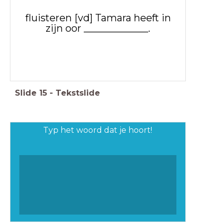
fluisteren [vd] Tamara heeft in
zijn oor _____________.
Slide
15
-
Tekstslide
Typ het woord dat je hoort!