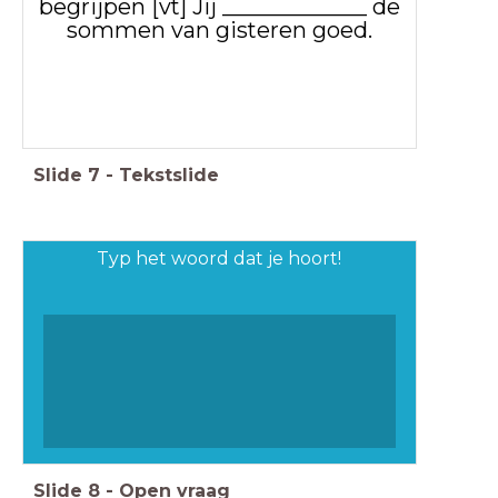
begrijpen [vt] Jij _____________ de
sommen van gisteren goed.
Slide
7
-
Tekstslide
Typ het woord dat je hoort!
Slide
8
-
Open vraag