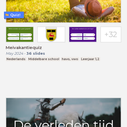
Quiz!
Meivakantiequiz
May 2024
-
36
slides
Nederlands
Middelbare school
havo, vwo
Leerjaar 1,2