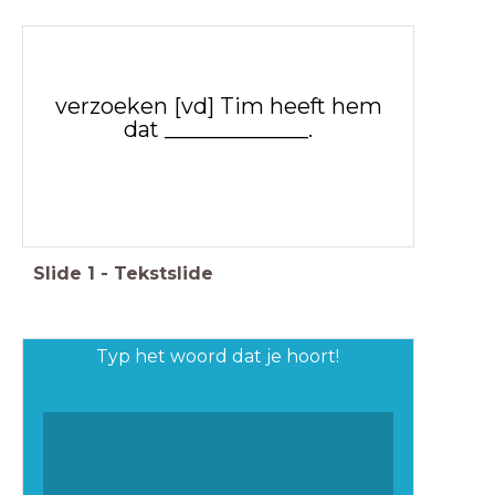
verzoeken [vd] Tim heeft hem
dat _____________.
Slide
1
-
Tekstslide
Typ het woord dat je hoort!