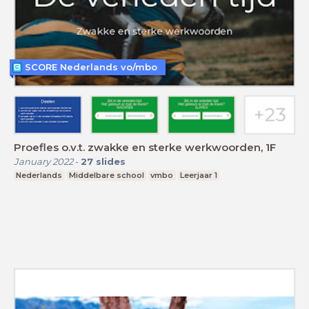
SCORE Nederlands vo/mbo
Proefles o.v.t. zwakke en sterke werkwoorden, 1F
January 2022
-
27
slides
Nederlands
Middelbare school
vmbo
Leerjaar 1