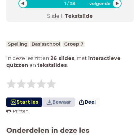
1
/
26
volgende
Slide
1
:
Tekstslide
Spelling
Basisschool
Groep 7
In deze les zitten
26 slides
,
met
interactieve
quizzen
en
tekstslides
.
Start les
Bewaar
Deel
Printen
Onderdelen in deze les