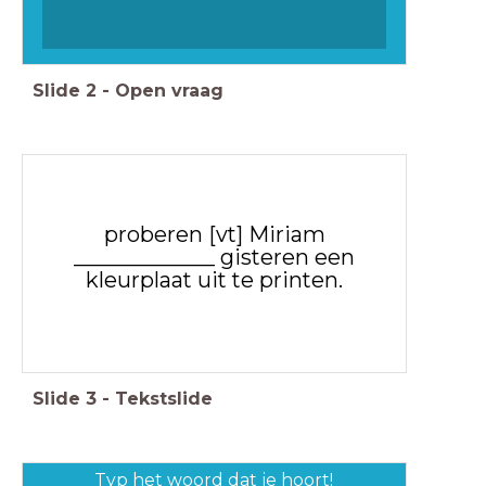
Slide
2
-
Open vraag
proberen [vt] Miriam
_____________ gisteren een
kleurplaat uit te printen.
Slide
3
-
Tekstslide
Typ het woord dat je hoort!