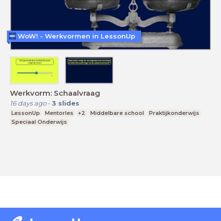
WoW! - Werkvormen in LessonUp
Werkvorm: Schaalvraag
16 days ago
-
3
slides
LessonUp
Mentorles
+2
Middelbare school
Praktijkonderwijs
Speciaal Onderwijs