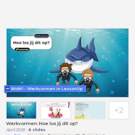
WoW! - Werkvormen in LessonUp
Werkvormen: Hoe los jij dit op?
April 2026
-
6
slides