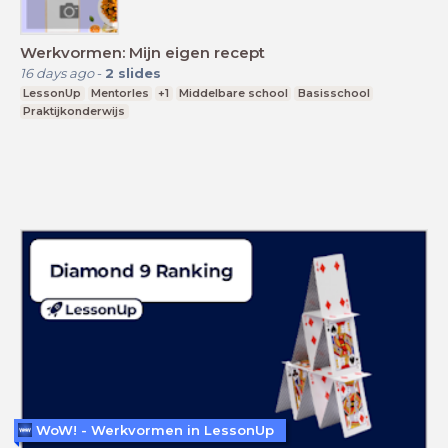
Werkvormen: Mijn eigen recept
16 days ago
-
2
slides
LessonUp
Mentorles
+1
Middelbare school
Basisschool
Praktijkonderwijs
WoW! - Werkvormen in LessonUp