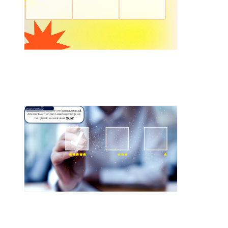
Werkvorme
Vind meer inspiratie op ons 
Inspiratiekanaal
n
Alle werkvormen van Lessonup vind je op 
het gloednieuwe kanaal 
WoW