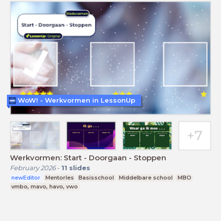
WoW! - Werkvormen in LessonUp
Werkvormen: Start - Doorgaan - Stoppen
February 2026
-
11
slides
newEditor
Mentorles
Basisschool
Middelbare school
MBO
vmbo, mavo, havo, vwo