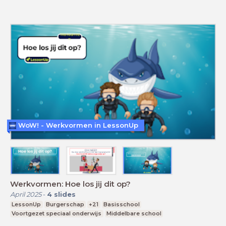
WoW! - Werkvormen in LessonUp
Werkvormen: Hoe los jij dit op?
April 2025
-
4
slides
LessonUp
Burgerschap
+21
Basisschool
Voortgezet speciaal onderwijs
Middelbare school