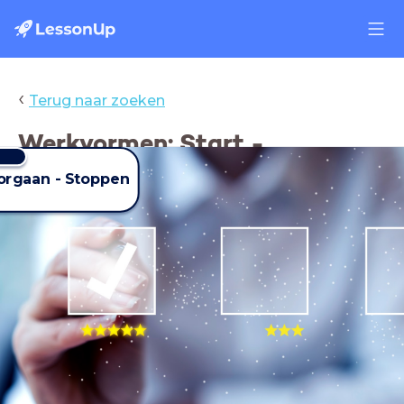
‹
Terug naar zoeken
Werkvormen: Start -
Doorgaan - Stoppen
oorgaan - Stoppen