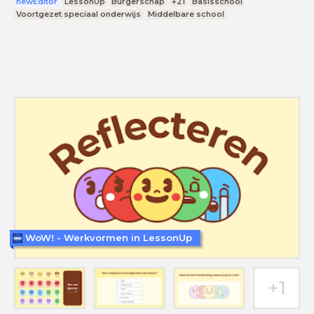
newEditor
LessonUp
Burgerschap
+21
Basisschool
Voortgezet speciaal onderwijs
Middelbare school
WoW! - Werkvormen in LessonUp