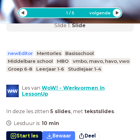
1
/
5
volgende
Slide
1
:
Slide
newEditor
Mentorles
Basisschool
Middelbare school
MBO
vmbo, mavo, havo, vwo
Groep 6-8
Leerjaar 1-6
Studiejaar 1-4
Les van
WoW! - Werkvormen in
LessonUp
In deze les zitten
5 slides
,
met
tekstslides
.
Lesduur is:
10
min
Start les
Bewaar
Deel