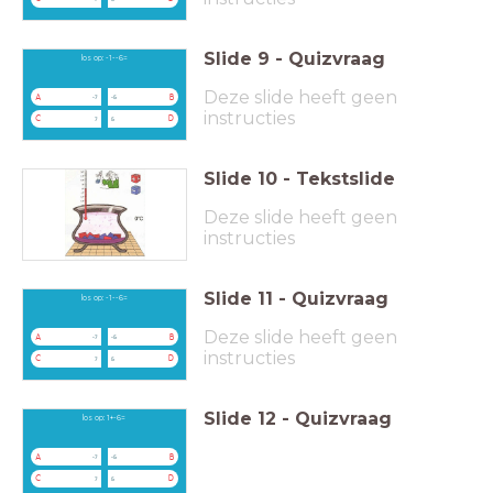
Slide
9
-
Quizvraag
los op: -1--6=
Deze slide heeft geen
A
B
-7
-5
instructies
C
D
7
5
Slide
10
-
Tekstslide
Deze slide heeft geen
instructies
Slide
11
-
Quizvraag
los op: -1--6=
Deze slide heeft geen
A
B
-7
-5
instructies
C
D
7
5
Slide
12
-
Quizvraag
los op: 1+-6=
A
B
-7
-5
C
D
7
5