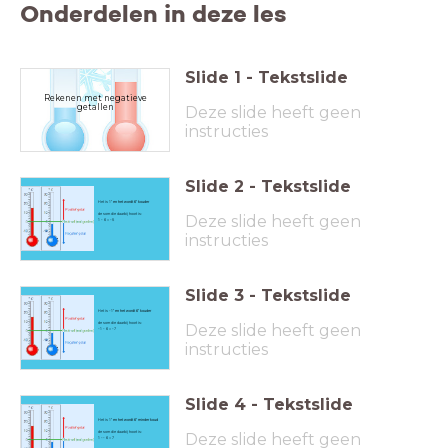
Onderdelen in deze les
Slide
1
-
Tekstslide
Rekenen met negatieve
getallen
Deze slide heeft geen
instructies
Slide
2
-
Tekstslide
Het is 1
° en het wordt 6
° kouder
de som die daarbij hoort is:
Deze slide heeft geen
1 - 6 = -5
instructies
Slide
3
-
Tekstslide
Het is -1
° en het wordt 6
° kouder
de som die daarbij hoort is:
Deze slide heeft geen
-1 - 6 = -7
instructies
Slide
4
-
Tekstslide
Het is 1
° en het wordt 6
° minder koud
de som die daarbij hoort is:
Deze slide heeft geen
1 -- 6 = 7