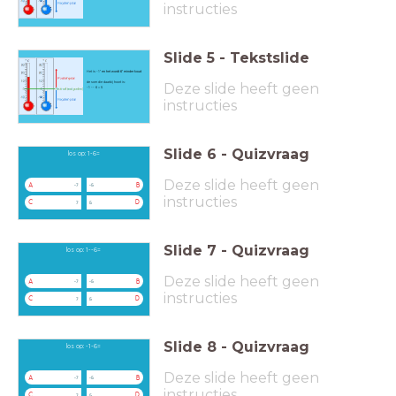
instructies
Slide
5
-
Tekstslide
Het is -1
° en het wordt 6
° minder koud
de som die daarbij hoort is:
Deze slide heeft geen
-1 -- 6 = 5
instructies
Slide
6
-
Quizvraag
los op: 1-6=
Deze slide heeft geen
A
B
-7
-5
instructies
C
D
7
5
Slide
7
-
Quizvraag
los op: 1--6=
Deze slide heeft geen
A
B
-7
-5
instructies
C
D
7
5
Slide
8
-
Quizvraag
los op: -1-6=
Deze slide heeft geen
A
B
-7
-5
instructies
C
D
7
5