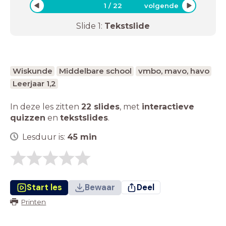
1
/
22
volgende
Slide
1
:
Tekstslide
Wiskunde
Middelbare school
vmbo, mavo, havo
Leerjaar 1,2
In deze les zitten
22 slides
,
met
interactieve
quizzen
en
tekstslides
.
Lesduur is:
45
min
Start les
Bewaar
Deel
Printen