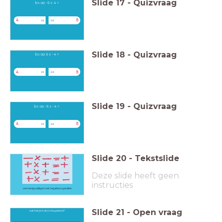
Slide
17
-
Quizvraag
los op: -6 x 4 =
A
B
24
-24
Slide
18
-
Quizvraag
los op: 6 x -4 =
A
B
24
-24
Slide
19
-
Quizvraag
los op: -6 x -4 =
A
B
24
-24
Slide
20
-
Tekstslide
Deze slide heeft geen
instructies
vermenigvuldigen met negatieve getallen
Slide
21
-
Open vraag
wat heb je in deze les geleerd?