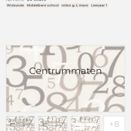
Wiskunde
Middelbare school
vmbo g, t, mavo
Leerjaar 1