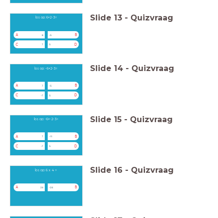
Slide
13
-
Quizvraag
los op: 6+2-3=
A
B
8
-5
C
D
7
5
Slide
14
-
Quizvraag
los op: -6+2-3=
A
B
7
-5
C
D
-7
5
Slide
15
-
Quizvraag
los op: -6+-2-3=
A
B
7
-11
C
D
-7
5
Slide
16
-
Quizvraag
los op: 6 x 4 =
A
B
24
-24