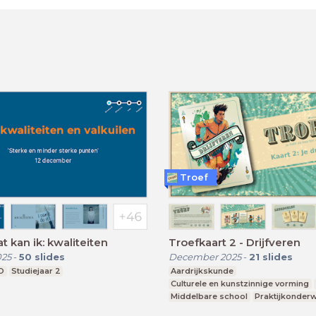
Troef
t kan ik: kwaliteiten
Troefkaart 2 - Drijfveren
025
-
50
slides
December 2025
-
21
slides
O
Studiejaar 2
Aardrijkskunde
Culturele en kunstzinnige vorming
Middelbare school
Praktijkonderw
Speciaal Onderwijs