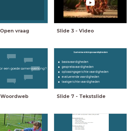
Open vraag
Slide
3
-
Video
Samenwerkingsvaardigheden
basisvaardigheden
gespreksvaardigheden
voor een goede samenwerking?
oplossingsgerichte vaardigheden
evaluerende vaardigheden
taakgerichte vaardigheden
Woordweb
Slide
7
-
Tekstslide