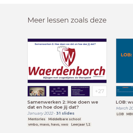
Meer lessen zoals deze
Samenwerken 2: Hoe doen we
LOB: wa
dat en hoe doe jij dat?
March 2
January 2022
-
31
slides
LOB
MB
Mentorles
Middelbare school
vmbo, mavo, havo, vwo
Leerjaar 1,2