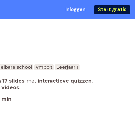
Inloggen
Start gratis
elbare school
vmbo t
Leerjaar 1
n
17 slides
,
met
interactieve quizzen
,
 videos
.
min