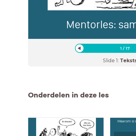
Mentorles: sa
1
/
17
Slide
1
:
Tekst
Onderdelen in deze les
Waarom is 