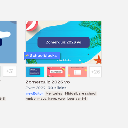
Schoolblocks
f
Zomerquiz 2026 vo
June 2026
-
30
slides
newEditor
Mentorles
Middelbare school
4-6
vmbo, mavo, havo, vwo
Leerjaar 1-6