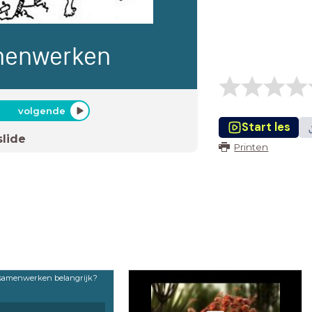
menwerken
volgende
Start les
slide
Printen
samenwerken belangrijk?