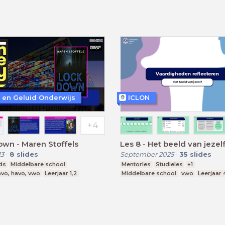
 en Geluid Onderwijs
ICLON
wn - Maren Stoffels
Les 8 - Het beeld van jezel
23
-
8
slides
September 2025
-
35
slides
ds
Middelbare school
Mentorles
Studieles
+1
vo, havo, vwo
Leerjaar 1,2
Middelbare school
vwo
Leerjaar 