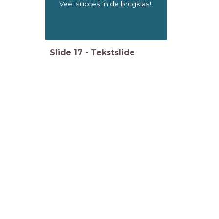
Veel succes in de brugklas!
Slide
17
-
Tekstslide