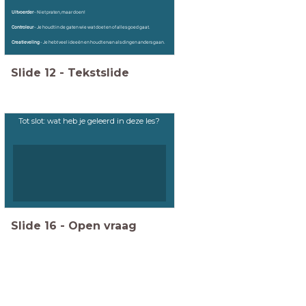
Uitvoerder
- Niet praten, maar doen!
Controleur
- Je houdt in de gaten wie wat doet en of alles goed gaat.
Creatieveling
- Je hebt veel ideeën en houdt ervan als dingen anders gaan.
Slide
12
-
Tekstslide
Tot slot: wat heb je geleerd in deze les?
Slide
16
-
Open vraag