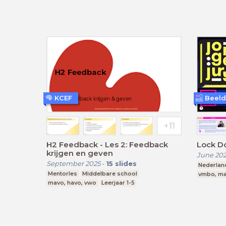
KCEF
Beeld
H2 Feedback - Les 2: Feedback
Lock Do
krijgen en geven
June 20
September 2025
-
15
slides
Nederlan
Mentorles
Middelbare school
vmbo, ma
mavo, havo, vwo
Leerjaar 1-5