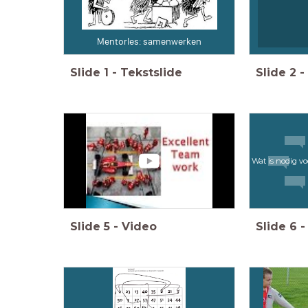
Mentorles: samenwerken
Slide
1
-
Tekstslide
Slide
2
-
Wat is nodig 
Slide
5
-
Video
Slide
6
-