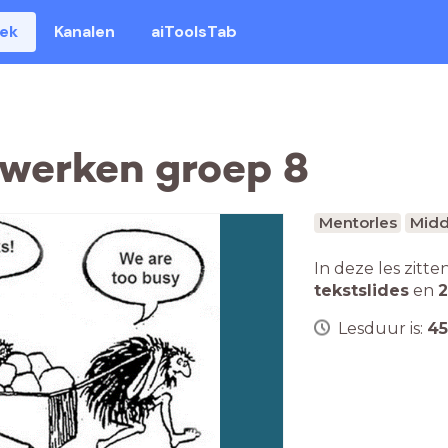
eek
Kanalen
aiToolsTab
werken groep 8
Mentorles
Midd
In deze les zitte
tekstslides
en
2
Lesduur is:
45