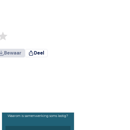
Bewaar
Deel
Waarom is samenwerking soms lastig?