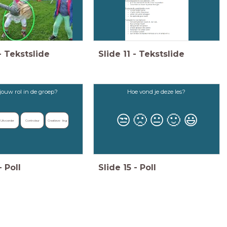
-
Tekstslide
Slide
11
-
Tekstslide
 jouw rol in de groep?
Hoe vond je deze les?
😒
🙁
😐
🙂
😃
Uitvoerder
Controleur
Creatieve-   ling
-
Poll
Slide
15
-
Poll