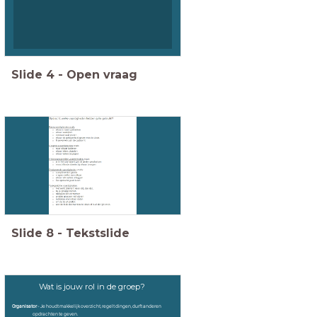
Slide
4
-
Open vraag
Slide
8
-
Tekstslide
Wat is jouw rol in de groep?
Organisator
- Je houdt makkelijk overzicht, regelt dingen, durft anderen
opdrachten te geven.