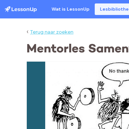
Wat is LessonUp
Lesbiblioth
‹
Terug naar zoeken
Mentorles Samen