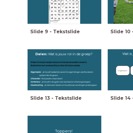
Slide
9
-
Tekstslide
Slide
10
Wat is
Delen:
Wat is jouw rol in de groep?
Wissel uit met je maatje wat jouw rol bij samenwerken vooral is.
Bedenk hier een voorbeeld bij en deel dit met je maatje.
Organisator
Organisator
- Je houdt makkelijk overzicht, regelt dingen, durft anderen
opdrachten te geven.
Uitvoerder
- Niet praten, maar doen!
Controleur
- Je houdt in de gaten wie wat doet en of alles goed gaat.
Creatieveling
- Je hebt veel ideeën en houdt ervan als dingen anders gaan.
Slide
13
-
Tekstslide
Slide
14
Toppers!