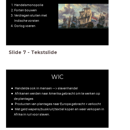
Handelsmonopolie
Forten bouwen
Verdragen sluiten met
Indische vorsten
Oorlog voeren
Slide
7
-
Tekstslide
WIC
Handelde ook in mensen --> slavenhandel
Afrikanen werden naar Amerika gebracht om te werken op
de plantages
Producten van plantages naar Europa gebracht + verkocht
Met geld wapens/buskruit/textiel kopen en weer verkopen in
Afrika in ruil voor slaven.