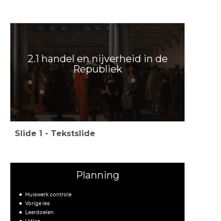
2.1 handel en nijverheid in de
Republiek
Slide
1
-
Tekstslide
Planning
Huiswerk controle
Vorige les
Leerdoelen
Uitleg