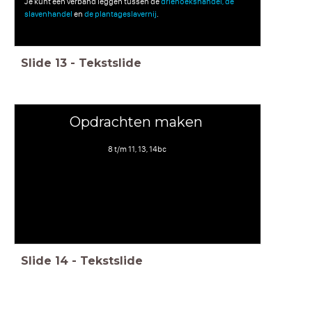
Je kunt een verband leggen tussen de
driehoekshandel, de
slavenhandel
en
de plantageslavernij
.
Slide
13
-
Tekstslide
Opdrachten maken
8 t/m 11, 13, 14bc
Slide
14
-
Tekstslide