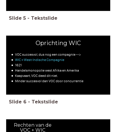
Slide
5
-
Tekstslide
Oprichting WIC
VOC succesvol, dus nog een compagnie -->
WIC = West-Indische Compagnie
1621
Handelsmonopolie west Afrika en Amerika
Kaapvaart, VOC deed dit niet.
Minder succesvol dan VOC door concurrentie
Slide
6
-
Tekstslide
Rechten van de
VOC + WIC