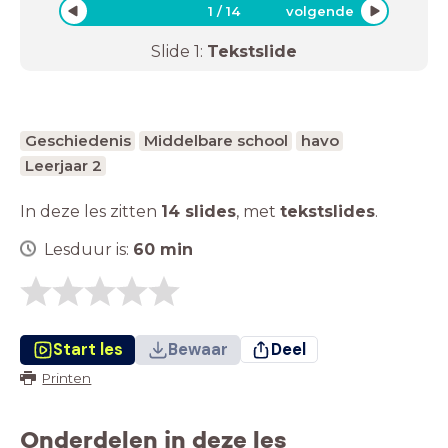
1
/
14
volgende
Slide
1
:
Tekstslide
Geschiedenis
Middelbare school
havo
Leerjaar 2
In deze les zitten
14 slides
,
met
tekstslides
.
Lesduur is:
60
min
Start les
Bewaar
Deel
Printen
Onderdelen in deze les