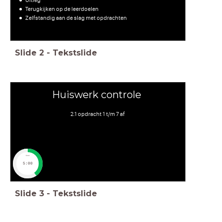
Terugkijken op de leerdoelen
Zelfstandig aan de slag met opdrachten
Slide
2
-
Tekstslide
Huiswerk controle
2.1 opdracht 1 t/m 7 af
timer
5:00
Slide
3
-
Tekstslide