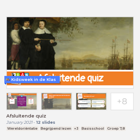
Kidsweek in de Klas
Afsluitende quiz
January 2021
-
12
slides
Wereldoriëntatie
Begrijpend lezen
+3
Basisschool
Groep 7,8