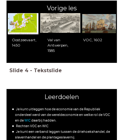
Vorige les
Oostzeevaart,
Val van
VOC, 1602
1450
Antwerpen,
1585
Slide
4
-
Tekstslide
Leerdoelen
Je kunt uitleggen hoe de economie van de Republiek
onderdeel werd van de wereldeconomie en welke rol de VOC
en de
WIC
daarbij hadden.
Rechten VOC en WIC
Je kunt een verband leggen tussen de driehoekshandel, de
slavenhandel en de plantageslavernij.