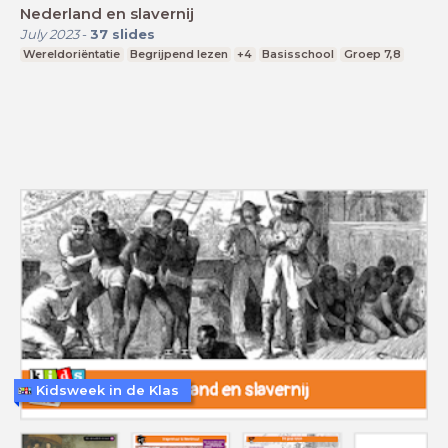
Nederland en slavernij
July 2023
-
37
slides
Wereldoriëntatie
Begrijpend lezen
+4
Basisschool
Groep 7,8
Kidsweek in de Klas