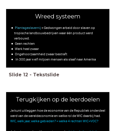
Wreed systeem
Plantageslavernij
= Gedwongen arbeid door slaven op
tropische landbouwbedrijven waar één product werd
verbouwd.
Geen rechten
Werk heel zwaar
Ongehoorzaamheid zwaar bestraft
In 300 jaar ± elf miljoen mensen als slaaf naar Amerika
Slide
12
-
Tekstslide
Terugkijken op de leerdoelen
Je kunt uitleggen hoe de economie van de Republiek onderdeel
werd van de wereldeconomie en welke rol de WIC daarbij had.
WIC, welk jaar, welke gebieden? + welke 4 rechten WIC+VOC?