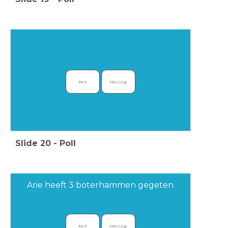
Feit
Mening
Slide
20
-
Poll
Arie heeft 3 boterhammen gegeten
Feit
Mening