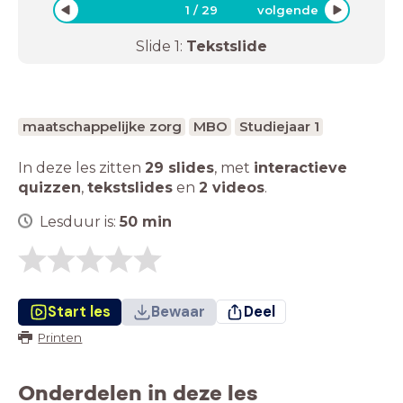
1
/
29
volgende
Slide
1
:
Tekstslide
maatschappelijke zorg
MBO
Studiejaar 1
In deze les zitten
29 slides
,
met
interactieve
quizzen
,
tekstslides
en
2 videos
.
Lesduur is:
50
min
Start les
Bewaar
Deel
Printen
Onderdelen in deze les