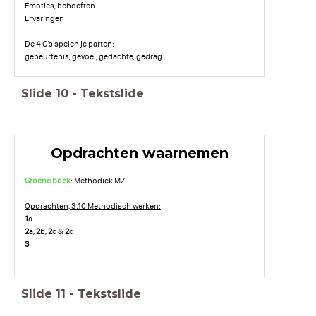
Emoties, behoeften
Ervaringen
De 4 G’s spelen je parten:
gebeurtenis, gevoel, gedachte, gedrag
Slide
10
-
Tekstslide
Opdrachten waarnemen
Groene boek
: Methodiek MZ
Opdrachten, 3.10 Methodisch werken:
1
a
2
a,
2
b,
2
c &
2
d
3
Slide
11
-
Tekstslide