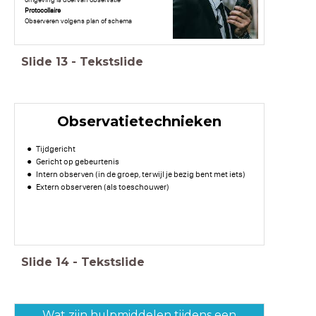
omgeving is doel van observatie
Protocollaire
Observeren volgens plan of schema
Slide
13
-
Tekstslide
Observatietechnieken
Tijdgericht
Gericht op gebeurtenis
Intern observen (in de groep, terwijl je bezig bent met iets)
Extern observeren (als toeschouwer)
Slide
14
-
Tekstslide
Wat zijn hulpmiddelen tijdens een