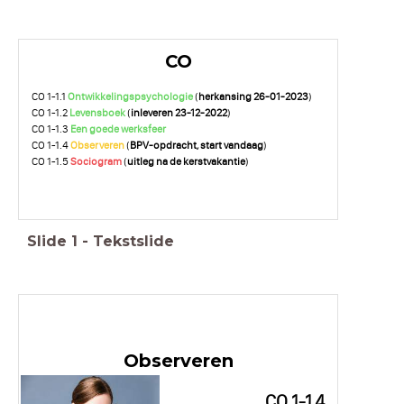
CO
CO 1-1.1
Ontwikkelingspsychologie
(
herkansing 26-01-2023
)
CO 1-1.2
Levensboek
(
inleveren 23-12-2022
)
CO 1-1.3
Een goede werksfeer
CO 1-1.4
Observeren
(
BPV-opdracht, start vandaag
)
CO 1-1.5
Sociogram
(
uitleg na de kerstvakantie
)
Slide
1
-
Tekstslide
Observeren
CO 1-1.4