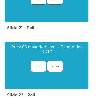
Slide
21
-
Poll
Puck (13 maanden) kan al 3 meter los
lopen
Feit
Mening
Slide
22
-
Poll