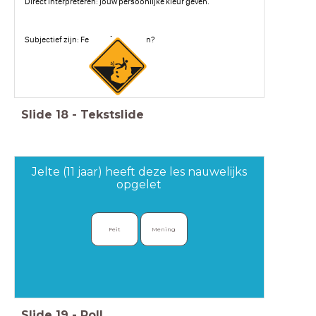
Direct interpreteren: jouw persoonlijke kleur geven.
Subjectief zijn: Feiten of meningen?
Slide
18
-
Tekstslide
Jelte (11 jaar) heeft deze les nauwelijks
opgelet
Feit
Mening
Slide
19
-
Poll