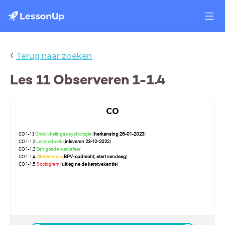
‹
Terug naar zoeken
Les 11 Observeren 1-1.4
CO
CO 1-1.1
Ontwikkelingspsychologie
(
herkansing 26-01-2023
)
CO 1-1.2
Levensboek
(
inleveren 23-12-2022
)
CO 1-1.3
Een goede werksfeer
CO 1-1.4
Observeren
(
BPV-opdracht, start vandaag
)
CO 1-1.5
Sociogram
(
uitleg na de kerstvakantie
)