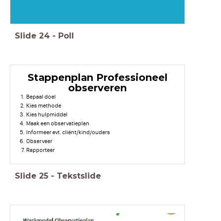
Slide
24
-
Poll
Stappenplan Professioneel
observeren
Bepaal doel
Kies methode
Kies hulpmiddel
Maak een observatieplan
Informeer evt. cliënt/kind/ouders
Observeer
Rapporteer
Slide
25
-
Tekstslide