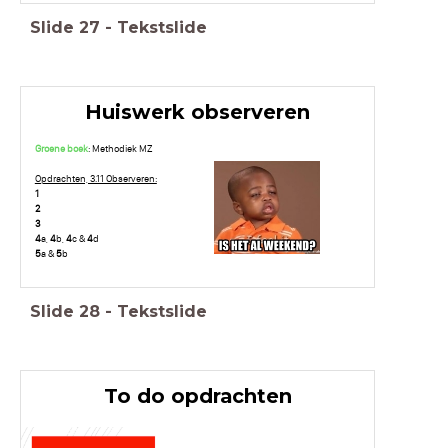
Slide
27
-
Tekstslide
Huiswerk observeren
Groene boek
: Methodiek MZ
Opdrachten, 3.11 Observeren:
1
2
3
4
a,
4
b,
4
c &
4
d
5
a &
5
b
Slide
28
-
Tekstslide
To do opdrachten