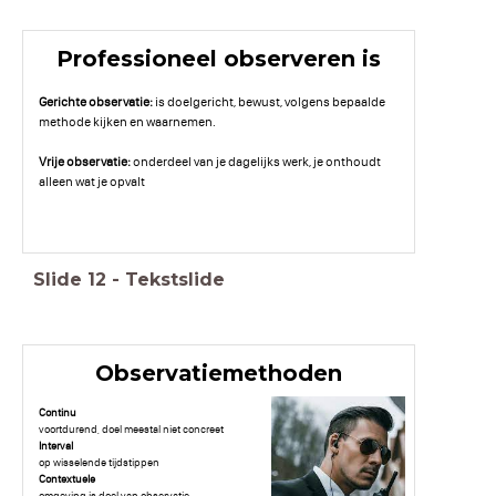
Professioneel observeren is
Gerichte observatie:
is doelgericht, bewust, volgens bepaalde
methode kijken en waarnemen.
Vrije observatie:
onderdeel van je dagelijks werk, je onthoudt
alleen wat je opvalt
Slide
12
-
Tekstslide
Observatiemethoden
Continu
voortdurend, doel meestal niet concreet
Interval
op wisselende tijdstippen
Contextuele