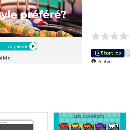
tyle préféré?
volgende
Start les
slide
Printen
dwall.net