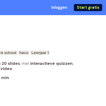
Inloggen
Start gratis
re school
havo
Leerjaar 1
n
20 slides
,
met
interactieve quizzen
,
 video
.
min