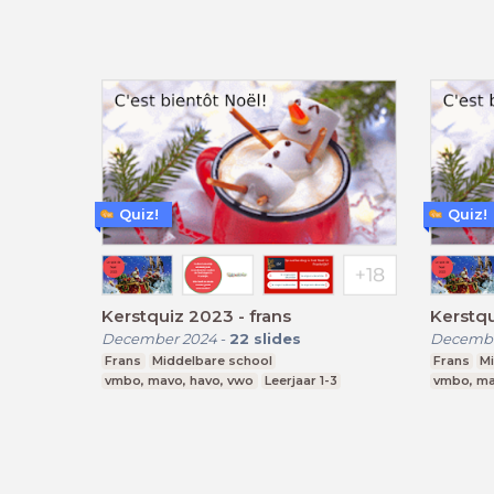
Quiz!
Quiz!
Kerstquiz 2023 - frans
Kerstqu
December 2024
-
22
slides
Decembe
Frans
Middelbare school
Frans
M
vmbo, mavo, havo, vwo
Leerjaar 1-3
vmbo, ma