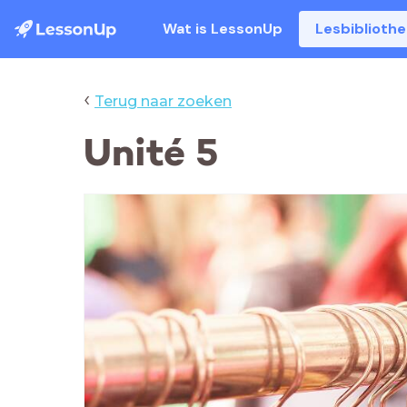
Wat is LessonUp
Lesbiblioth
‹
Terug naar zoeken
Unité 5