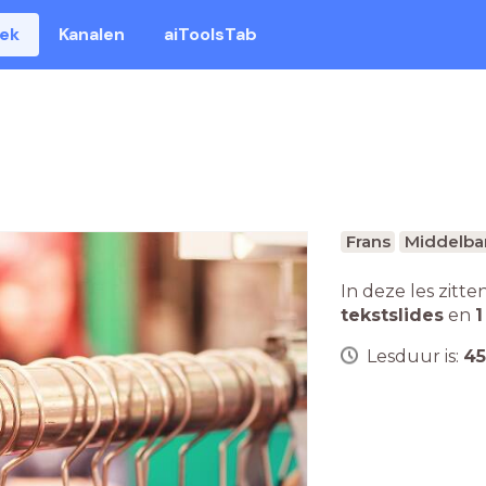
eek
Kanalen
aiToolsTab
Frans
Middelba
In deze les zitte
tekstslides
en
1
Lesduur is:
45