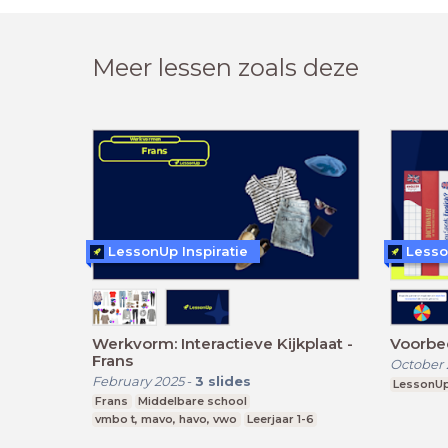
Meer lessen zoals deze
LessonUp Inspiratie
Lesso
Werkvorm: Interactieve Kijkplaat -
Voorbee
Frans
October 
February 2025
-
3
slides
LessonU
Frans
Middelbare school
vmbo t, mavo, havo, vwo
Leerjaar 1-6