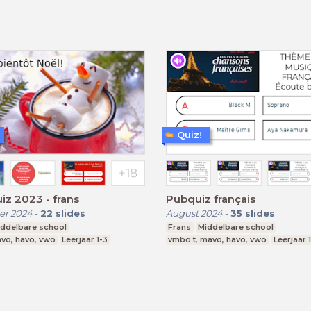
Quiz!
iz 2023 - frans
Pubquiz français
r 2024
-
22
slides
August 2024
-
35
slides
iddelbare school
Frans
Middelbare school
vo, havo, vwo
Leerjaar 1-3
vmbo t, mavo, havo, vwo
Leerjaar 