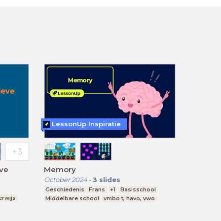
LessonUp Inspiratie
eve
Memory
October 2024
-
3
slides
Geschiedenis
Frans
+1
Basisschool
erwijs
Middelbare school
vmbo t, havo, vwo