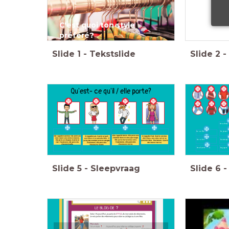
C'est quoi ton style
préféré?
Slide
1
-
Tekstslide
Slide
2
-
Qu'est- ce qu'il / elle porte?
les chau
le collier
le jean
la robe
la casq
les lunettes
la jupe
Slide
5
-
Sleepvraag
Slide
6
-