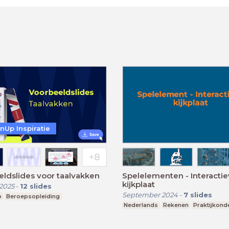
nUp Inspiratie
ldslides voor taalvakken
Spelelementen - Interacti
kijkplaat
2025
-
12
slides
September 2024
-
7
slides
p
Beroepsopleiding
Nederlands
Rekenen
Praktijkond