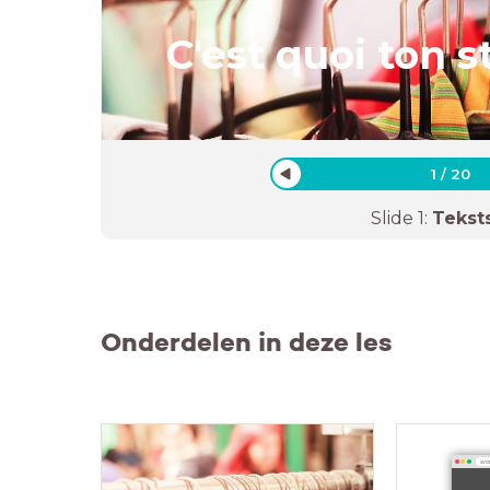
C'est quoi ton s
1
/
20
Slide
1
:
Tekst
Onderdelen in deze les
wor