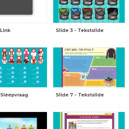
Link
Slide
3
-
Tekstslide
ssures
la cravatte
le pull
le blouson
la chemise
les bottines
la veste
uette
les chaussettes
le teeshirt
le chapeau
le pantalon
les baskets
le manteau
Sleepvraag
Slide
7
-
Tekstslide