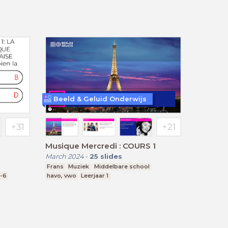
Beeld & Geluid Onderwijs
Musique Mercredi : COURS 1
March 2024
-
25
slides
Frans
Muziek
Middelbare school
1-6
havo, vwo
Leerjaar 1