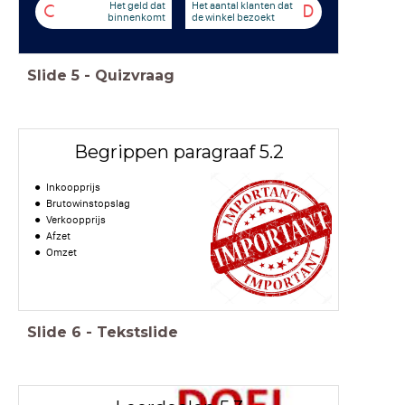
Het geld dat
Het aantal klanten dat
C
D
binnenkomt
de winkel bezoekt
Slide
5
-
Quizvraag
Begrippen paragraaf 5.2
Inkoopprijs
Brutowinstopslag
Verkoopprijs
Afzet
Omzet
Slide
6
-
Tekstslide