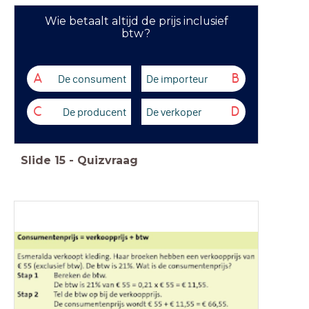
Wie betaalt altijd de prijs inclusief
btw?
De consument
De importeur
A
B
De producent
De verkoper
C
D
Slide
15
-
Quizvraag