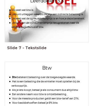
Leerdoelen 5.3
Je weet wat btw is.
Je kunt uitleggen waarom de btw een indirecte belasting is.
Je weet wat de consumentenprijs is en hoe je deze berekent.
Je kunt van de consumentenprijs terugrekenen naar de
verkoopprijs exclusief btw.
Slide
7
-
Tekstslide
Btw
Btw
betekent belasting over de toegevoegde waarde.
Het is een belasting die de winkelier moet optellen bij de
verkoopprijs.
Als je iets koopt, betaal je als consument dus altijd btw.
Een andere naam voor btw is omzetbelasting.
Voor de meeste producten geldt een btw-tarief van 21%.
Voor basisbehoeften betaal je 9% btw.