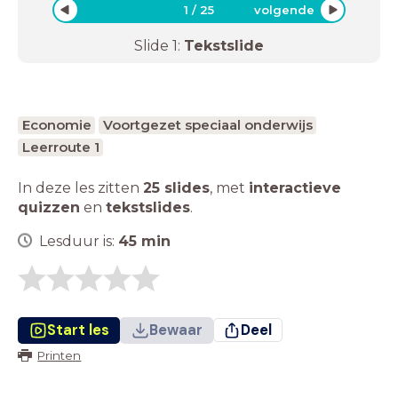
1
/
25
volgende
Slide
1
:
Tekstslide
Economie
Voortgezet speciaal onderwijs
Leerroute 1
In deze les zitten
25 slides
,
met
interactieve
quizzen
en
tekstslides
.
Lesduur is:
45
min
Start les
Bewaar
Deel
Printen