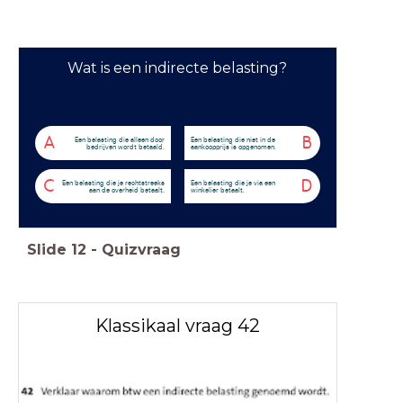
Wat is een indirecte belasting?
A
B
Een belasting die alleen door
Een belasting die niet in de
bedrijven wordt betaald.
aankoopprijs is opgenomen.
C
D
Een belasting die je rechtstreeks
Een belasting die je via een
aan de overheid betaalt.
winkelier betaalt.
Slide
12
-
Quizvraag
Klassikaal vraag 42