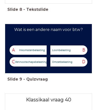
Slide
8
-
Tekstslide
Wat is een andere naam voor btw?
A
B
Inkomstenbelasting
Loonbelasting
C
D
Vennootschapsbelasting
Omzetbelasting
Slide
9
-
Quizvraag
Klassikaal vraag 40