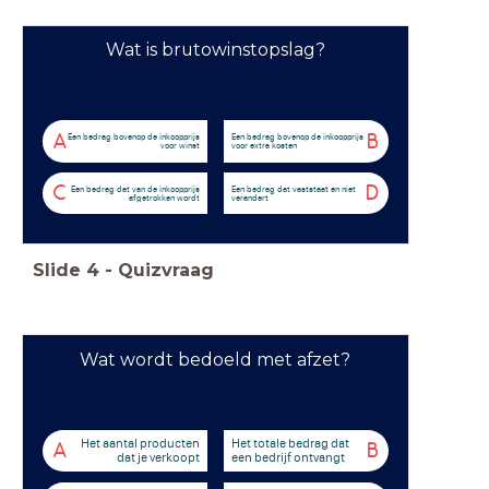
Wat is brutowinstopslag?
A
B
Een bedrag bovenop de inkoopprijs
Een bedrag bovenop de inkoopprijs
voor winst
voor extra kosten
C
D
Een bedrag dat van de inkoopprijs
Een bedrag dat vaststaat en niet
afgetrokken wordt
verandert
Slide
4
-
Quizvraag
Wat wordt bedoeld met afzet?
Het aantal producten
Het totale bedrag dat
A
B
dat je verkoopt
een bedrijf ontvangt