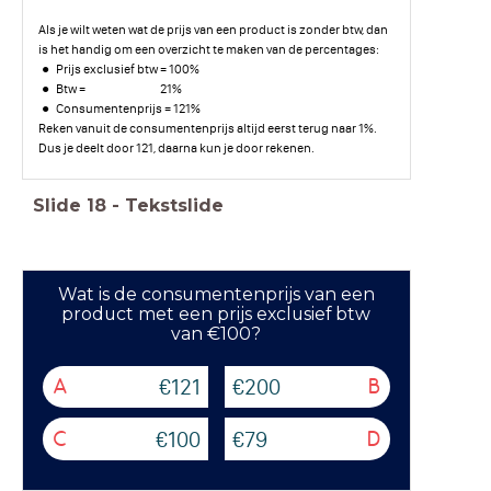
Als je wilt weten wat de prijs van een product is zonder btw, dan
is het handig om een overzicht te maken van de percentages:
Prijs exclusief btw = 100%
Btw = 21%
Consumentenprijs = 121%
Reken vanuit de consumentenprijs altijd eerst terug naar 1%.
Dus je deelt door 121, daarna kun je door rekenen.
Slide
18
-
Tekstslide
Wat is de consumentenprijs van een
product met een prijs exclusief btw
van €100?
€121
€200
A
B
€100
€79
C
D