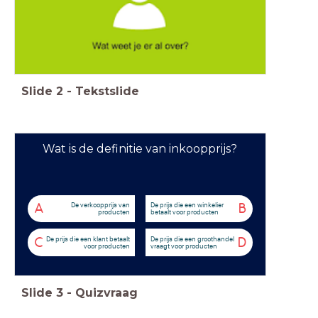
Slide
2
-
Tekstslide
Wat is de definitie van inkoopprijs?
De verkoopprijs van
De prijs die een winkelier
A
B
producten
betaalt voor producten
De prijs die een klant betaalt
De prijs die een groothandel
C
D
voor producten
vraagt voor producten
Slide
3
-
Quizvraag