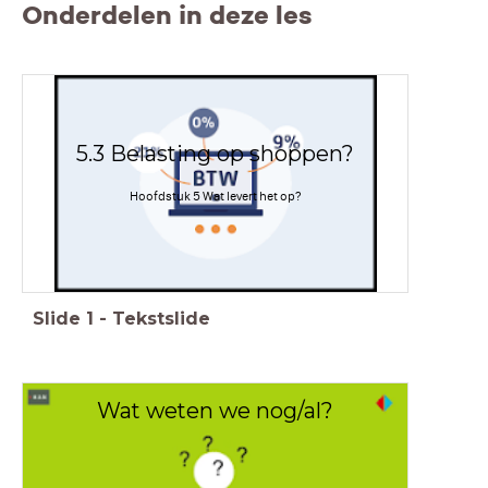
Onderdelen in deze les
5.3 Belasting op shoppen?
Hoofdstuk 5 Wat levert het op?
Slide
1
-
Tekstslide
Wat weten we nog/al?