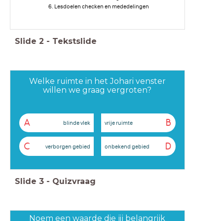
Lesdoelen checken en mededelingen
Slide
2
-
Tekstslide
Welke ruimte in het Johari venster
willen we graag vergroten?
A
B
blinde vlek
vrije ruimte
C
D
verborgen gebied
onbekend gebied
Slide
3
-
Quizvraag
Noem een waarde die jij belangrijk