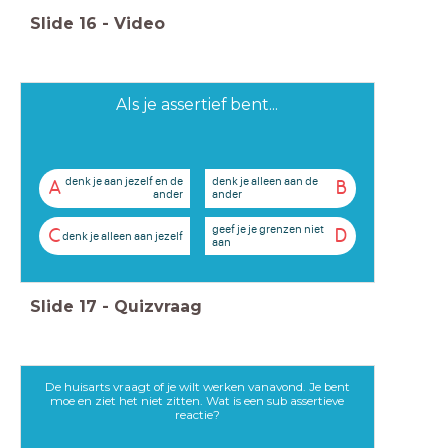
Slide
16
-
Video
Als je assertief bent...
denk je aan jezelf en de
denk je alleen aan de
A
B
ander
ander
geef je je grenzen niet
C
D
denk je alleen aan jezelf
aan
Slide
17
-
Quizvraag
De huisarts vraagt of je wilt werken vanavond. Je bent
moe en ziet het niet zitten. Wat is een sub assertieve
reactie?