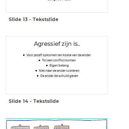
Slide
13
-
Tekstslide
Agressief zijn is..
Voor jezelf opkomen ten koste van de ander
Tot een conflict komen
Eigen belang
Niet naar de ander luisteren
De ander de schuld geven
Slide
14
-
Tekstslide