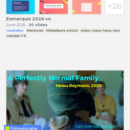
Zomerquiz 2026 vo
June 2026
-
30
slides
newEditor
Mentorles
Middelbare school
vmbo, mavo, havo, vwo
Leerjaar 1-6
Filmeducatie