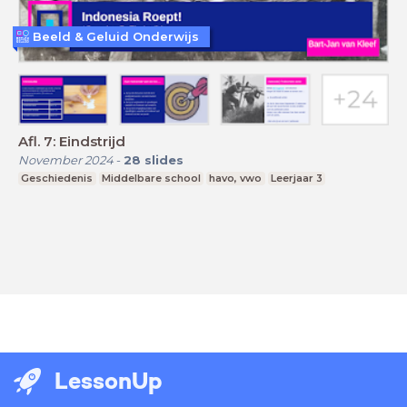
Beeld & Geluid Onderwijs
Afl. 7: Eindstrijd
November 2024
-
28
slides
Geschiedenis
Middelbare school
havo, vwo
Leerjaar 3
LessonUp