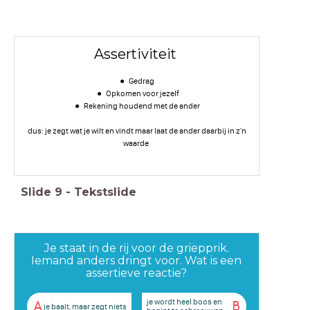
Assertiviteit
Gedrag
Opkomen voor jezelf
Rekening houdend met de ander
dus: je zegt wat je wilt en vindt maar laat de ander daarbij in z'n
waarde
Slide
9
-
Tekstslide
Je staat in de rij voor de griepprik.
Iemand anders dringt voor. Wat is een
assertieve reactie?
je wordt heel boos en
A
B
je baalt, maar zegt niets