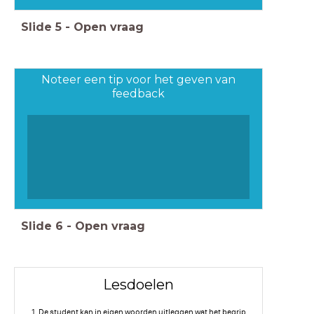
Slide
5
-
Open vraag
Noteer een tip voor het geven van
feedback
Slide
6
-
Open vraag
Lesdoelen
1. De student kan in eigen woorden uitleggen wat het begrip