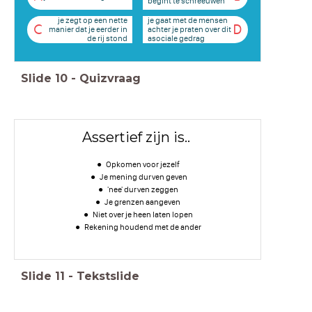
begint te schreeuwen
je zegt op een nette
je gaat met de mensen
C
D
manier dat je eerder in
achter je praten over dit
de rij stond
asociale gedrag
Slide
10
-
Quizvraag
Assertief zijn is..
Opkomen voor jezelf
Je mening durven geven
'nee' durven zeggen
Je grenzen aangeven
Niet over je heen laten lopen
Rekening houdend met de ander
Slide
11
-
Tekstslide