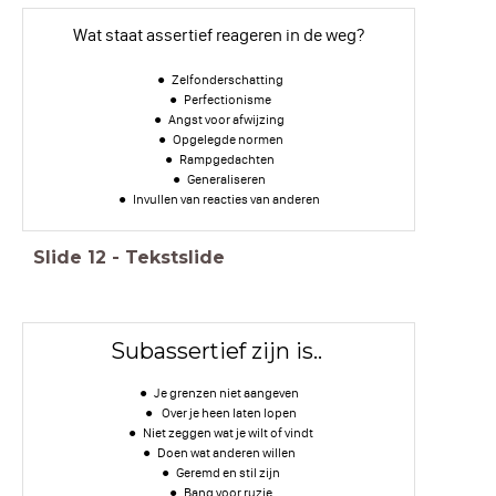
Wat staat assertief reageren in de weg?
Zelfonderschatting
Perfectionisme
Angst voor afwijzing
Opgelegde normen
Rampgedachten
Generaliseren
Invullen van reacties van anderen
Slide
12
-
Tekstslide
Subassertief zijn is..
Je grenzen niet aangeven
Over je heen laten lopen
Niet zeggen wat je wilt of vindt
Doen wat anderen willen
Geremd en stil zijn
Bang voor ruzie