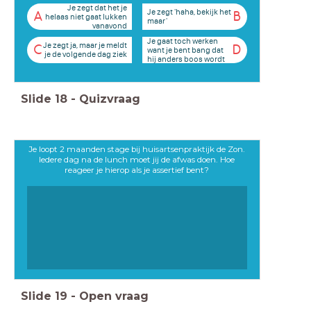
Je zegt dat het je
Je zegt 'haha, bekijk het
A
B
helaas niet gaat lukken
maar'
vanavond
Je gaat toch werken
Je zegt ja, maar je meldt
C
D
want je bent bang dat
je de volgende dag ziek
hij anders boos wordt
Slide
18
-
Quizvraag
Je loopt 2 maanden stage bij huisartsenpraktijk de Zon.
Iedere dag na de lunch moet jij de afwas doen. Hoe
reageer je hierop als je assertief bent?
Slide
19
-
Open vraag