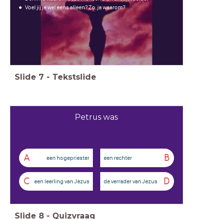
Voel jij je wel eens alleen? Zo, ja waarom?
Slide
7
-
Tekstslide
Petrus was
A
B
een hogepriester
een rechter
C
D
een leerling van Jezus
de verrader van Jezus
Slide
8
-
Quizvraag