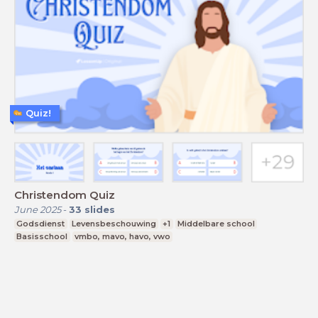
Quiz!
Christendom Quiz
June 2025
-
33
slides
Godsdienst
Levensbeschouwing
+1
Middelbare school
Basisschool
vmbo, mavo, havo, vwo