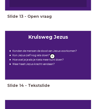
Slide
13
-
Open vraag
Kruisweg Jezus
Konden de mensen de dood van Jezus voorkomen?
Kon Jezus zelf nog iets doen?
Hoe voel je je als je niets meer kunt doen?
Waar haalt Jezus kracht vandaan?
Slide
14
-
Tekstslide