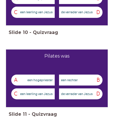
C
D
een leerling van Jezus
de verrader van Jezus
Slide
10
-
Quizvraag
Pilates was
A
B
een hogepriester
een rechter
C
D
een leerling van Jezus
de verrader van Jezus
Slide
11
-
Quizvraag