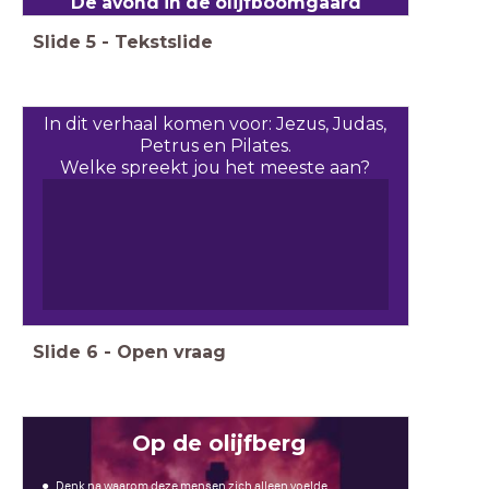
De avond in de olijfboomgaard
Slide
5
-
Tekstslide
In dit verhaal komen voor: Jezus, Judas,
Petrus en Pilates.
Welke spreekt jou het meeste aan?
Slide
6
-
Open vraag
Op de olijfberg
Denk na waarom deze mensen zich alleen voelde.