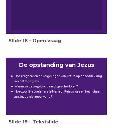
Slide
18
-
Open vraag
De opstanding van Jezus
Hoe reageerden de volgelingen van Jezus op de ontdekking
van het lege graf?
Waren ze bezorgd, verbaasd, geschrokken?
Hoe zou jij je voelen als je Maria of Petrus was en het lichaam
van Jezus niet meer vond?
Slide
19
-
Tekstslide