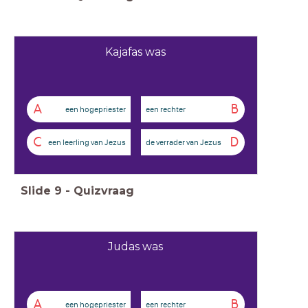
Kajafas was
A
B
een hogepriester
een rechter
C
D
een leerling van Jezus
de verrader van Jezus
Slide
9
-
Quizvraag
Judas was
A
B
een hogepriester
een rechter