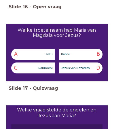
Slide
16
-
Open vraag
Welke troetelnaam had Maria van
Magdala voor Jezus?
A
B
Jezu
Rabbi
C
D
Rabboeni
Jezus van Nazareth
Slide
17
-
Quizvraag
Welke vraag stelde de engelen en
Jezus aan Maria?