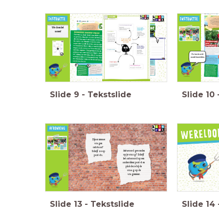
De helft van 
in twee
We doen het
tekst
‘st
samen!
bacteriën’
De leerkracht
maakt tweetallen.
Slide
9
-
Tekstslide
Slide
10
Zijn er nieuwe
vragen
ontstaan?
Antwoord gevonden
Schrijf ze op
op je vraag? Schrijf
post-its.
het antwoord op een
andere kleur post-it en
plak deze bij de
vraag op de
vragenmuur.
Slide
13
-
Tekstslide
Slide
14