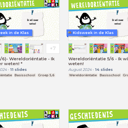
eek in de Klas
Kidsweek in de Klas
5/6)- Wereldoriëntatie - Ik
Wereldoriëntatie 5/6 - Ik w
r weten! *
weten!
2024
-
11
slides
August 2024
-
14
slides
ëntatie
Basisschool
Groep 5,6
Wereldoriëntatie
Basisschool
Gr