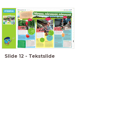
Welke technische snufjes
worden er op elk bedrijf
gebruikt om zo veel en
Hoe vond je deze
duurzaam mogelijk te
werkvorm?
produceren?
Heeft de schrijver
het beoogde doel
bereikt?
Slide
12
-
Tekstslide