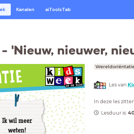
eek
Kanalen
aiToolsTab
- 'Nieuw, nieuwer, nie
Wereldoriëntati
Les van
Ki
In deze les zitte
Lesduur is:
4
Ik wil meer
weten!