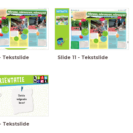
de klas gaat nu,
De andere helft vat:
tallen, de
Ga met een ander tweetal
‘kippenkeutels drogen met
omen tegen
(dat de andere tekst had)
Klaar met
ventilatielucht’
in tweetallen
samenvatten.
samenzitten.
samenvatten?
samen.
Hierna gaan jullie de
Vertel elkaar je
samenvattingen met
samenvatting.
elkaar delen.
-
Tekstslide
Slide
11
-
Tekstslide
Tot de
volgende
keer!
-
Tekstslide