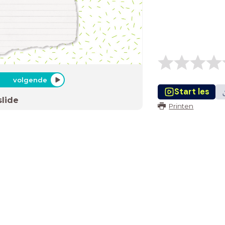
volgende
Start les
slide
Printen