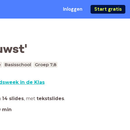
Inloggen
Start gratis
uwst'
e
Basisschool
Groep 7,8
dsweek in de Klas
n
14 slides
,
met
tekstslides
.
0
min