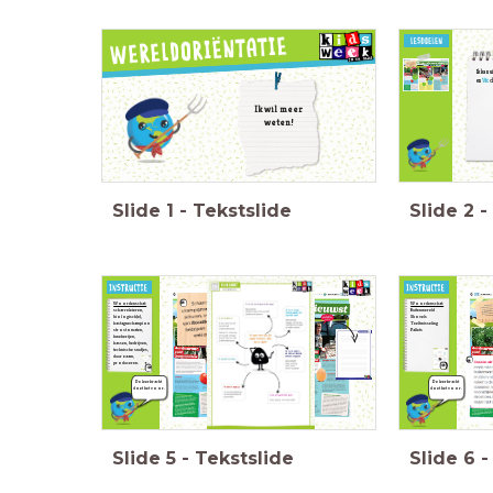
Ik kan
en
Vic
d
Ik wil meer
weten!
Slide
1
-
Tekstslide
Slide
2
-
Woordenschat:
Woordenschat:
Wat doet deze
scharreleieren,
Buitenwereld
inleiding?
biologisch(e),
Shovels
kastagnechampion
Teeltwisseling
strostomaten,
Pallets
kwekerijen,
kassen, bedrijven,
technische snufjes,
duurzaam,
produceren.
De leerkracht
De leerkracht
doet het voor.
doet het voor.
Slide
5
-
Tekstslide
Slide
6
-