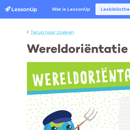
Wat is LessonUp
Lesbiblioth
‹
Terug naar zoeken
Wereldoriëntatie 