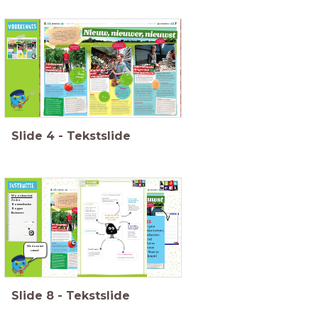
Heb je vragen als
je naar de titel
van de tekst kijkt?
Schrijf je vragen op
een post-it (één vraag
per blaadje) en plak ze
op de
vragenmuur.
Slide
4
-
Tekstslide
Woordenschat:
Zodra
Hommelkasten
Hoppen
Bestuivers
We doen het
samen!
Slide
8
-
Tekstslide