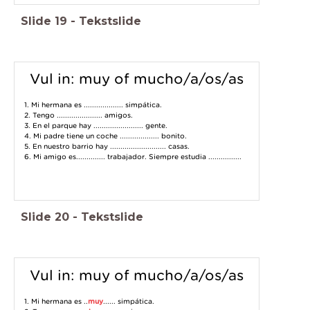
Slide
19
-
Tekstslide
Vul in: muy of mucho/a/os/as
1. Mi hermana es ................... simpática.
2. Tengo ...................... amigos.
3. En el parque hay ........................ gente.
4. Mi padre tiene un coche ................... bonito.
5. En nuestro barrio hay ........................... casas.
6. Mi amigo es.............. trabajador. Siempre estudia ................
Slide
20
-
Tekstslide
Vul in: muy of mucho/a/os/as
1. Mi hermana es ..
muy
...... simpática.