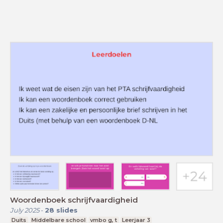
Woordenboek schrijfvaardigheid
July 2025
-
28
slides
Duits
Middelbare school
vmbo g, t
Leerjaar 3