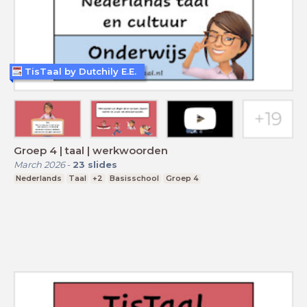
TisTaal by Dutchily E.E.
Groep 4 | taal | werkwoorden
March 2026
-
23
slides
Nederlands
Taal
+2
Basisschool
Groep 4