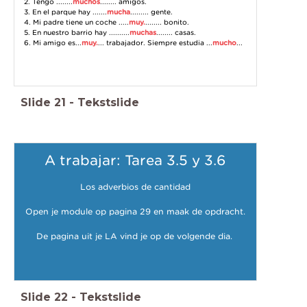
2. Tengo ........
muchos
........ amigos.
3. En el parque hay .......
mucha
......... gente.
4. Mi padre tiene un coche .....
muy.
........ bonito.
5. En nuestro barrio hay ..........
muchas
........ casas.
6. Mi amigo es...
muy.
... trabajador. Siempre estudia ...
mucho
...
Slide
21
-
Tekstslide
A trabajar: Tarea 3.5 y 3.6
Los adverbios de cantidad
Open je module op pagina 29 en maak de opdracht.
De pagina uit je LA vind je op de volgende dia.
Slide
22
-
Tekstslide