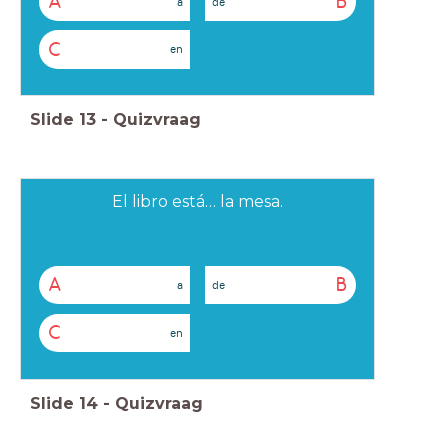
A
B
a
de
C
en
Slide
13
-
Quizvraag
El libro está… la mesa.
A
B
a
de
C
en
Slide
14
-
Quizvraag