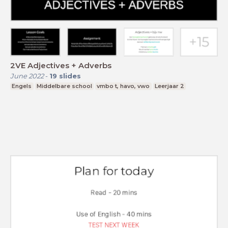
2VE Adjectives + Adverbs
June 2022
-
19
slides
Engels
Middelbare school
vmbo t, havo, vwo
Leerjaar 2