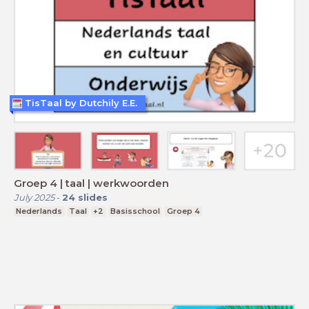
TisTaal by Dutchily E.E.
Groep 4 | taal | werkwoorden
July 2025
-
24
slides
Nederlands
Taal
+2
Basisschool
Groep 4