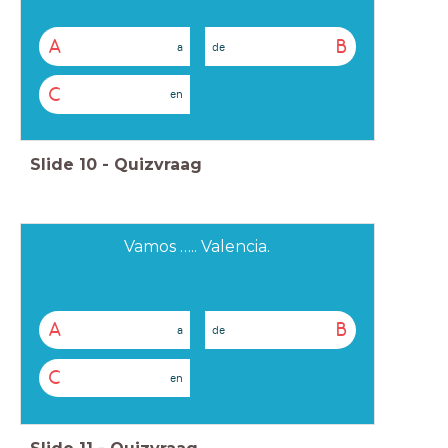
A
B
a
de
C
en
Slide
10
-
Quizvraag
Vamos ….. Valencia.
A
B
a
de
C
en