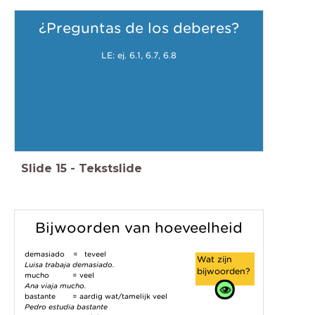
¿Preguntas de los deberes?
LE: ej. 6.1, 6.7, 6.8
Slide
15
-
Tekstslide
Bijwoorden van hoeveelheid
demasiado = teveel
Wat zijn
Luisa trabaja demasiado.
bijwoorden?
mucho = veel
Ana viaja mucho.
bastante = aardig wat/tamelijk veel
Pedro estudia bastante