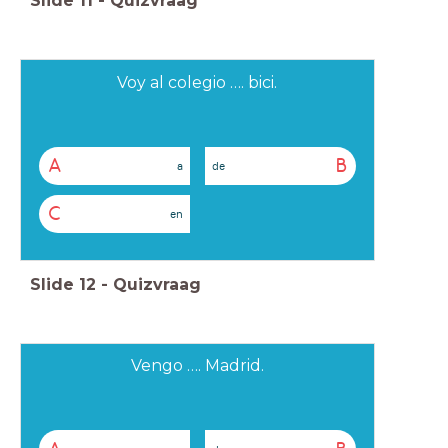
Slide
11
-
Quizvraag
Voy al colegio …. bici.
A
B
a
de
C
en
Slide
12
-
Quizvraag
Vengo …. Madrid.