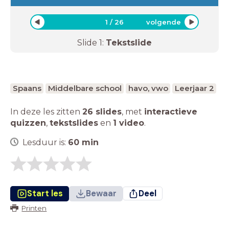
1
/
26
volgende
Slide
1
:
Tekstslide
Spaans
Middelbare school
havo, vwo
Leerjaar 2
In deze les zitten
26 slides
,
met
interactieve
quizzen
,
tekstslides
en
1 video
.
Lesduur is:
60
min
Start les
Bewaar
Deel
Printen