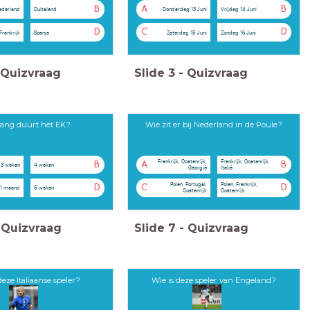
B
A
B
ederland
Duitsland
Donderdag 13 Juni
Vrijdag 14 Juni
D
C
D
Frankrijk
Spanje
Zaterdag 15 Juni
Zondag 16 Juni
Quizvraag
Slide
3
-
Quizvraag
ang duurt het EK?
Wie zit er bij Nederland in de Poule?
Frankrijk, Oostenrijk,
Frankrijk, Oostenrijk,
B
A
B
3 weken
4 weken
Georgië
Italië
Polen, Portugal,
Polen, Frankrijk,
D
C
D
1 maand
5 weken
Oostenrijk
Oostenrijk
Quizvraag
Slide
7
-
Quizvraag
deze Italiaanse speler?
Wie is deze speler van Engeland?