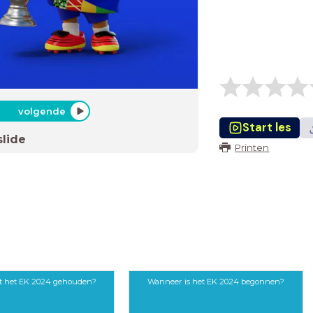
volgende
Start les
slide
Printen
t het EK 2024 gehouden?
Wanneer is het EK 2024 begonnen?