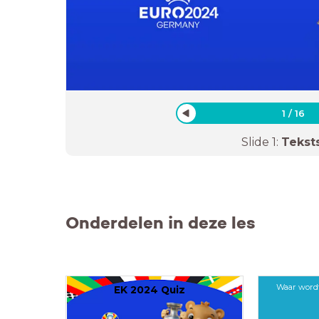
1
/
16
Slide
1
:
Tekst
Onderdelen in deze les
Waar word
EK 2024 Quiz