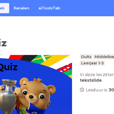
eek
Kanalen
aiToolsTab
iz
Duits
Middelbar
Leerjaar 1-3
Quiz
In deze les zitte
tekstslide
.
Lesduur is:
30