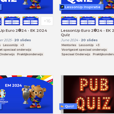
LessonUp Inspiratie
Up Euro 2⚽️24 - EK 2024
LessonUp Euro 2⚽️24 - EK
Quiz
r 2025
-
20
slides
June 2024
-
20
slides
s
LessonUp
+3
Mentorles
LessonUp
+3
et speciaal onderwijs
Voortgezet speciaal onderwijs
 Onderwijs
Praktijkonderwijs
Speciaal Onderwijs
Praktijkonder
Quiz!