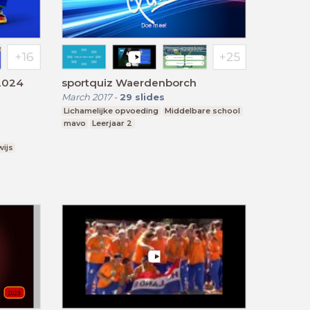
 2024
sportquiz Waerdenborch
March 2017
-
29
slides
Lichamelijke opvoeding
Middelbare school
mavo
Leerjaar 2
wijs