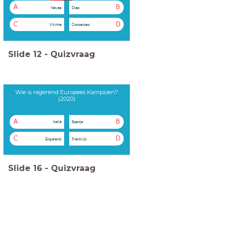
A
B
Neves
Dias
C
D
Vitinha
Conceicao
Slide
12
-
Quizvraag
Wie is regerend Europees Kampioen?
(2020)
A
B
Italië
Spanje
C
D
Engeland
Frankrijk
Slide
16
-
Quizvraag