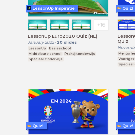
LessonUp Inspiratie
Quiz!
LessonUp Euro2020 Quiz (NL)
Lesson
Quiz
January 2022
-
20
slides
Novembe
LessonUp
Basisschool
Mentorle
Middelbare school
Praktijkonderwijs
Voortgez
Speciaal Onderwijs
Speciaal
Quiz!
Quiz!