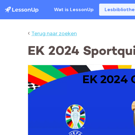
Wat is LessonUp
Lesbiblioth
‹
Terug naar zoeken
EK 2024 Sportqu
EK 2024 