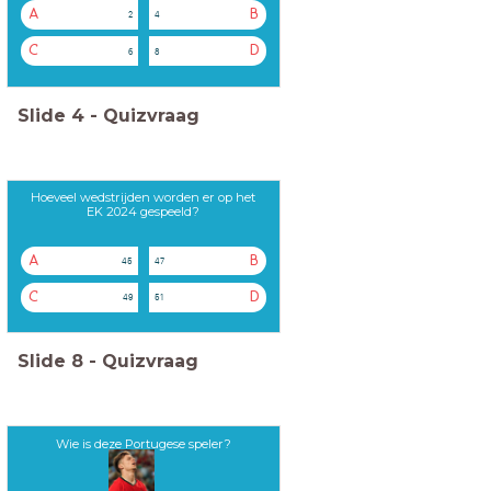
A
B
2
4
C
D
6
8
Slide
4
-
Quizvraag
Hoeveel wedstrijden worden er op het
EK 2024 gespeeld?
A
B
45
47
C
D
49
51
Slide
8
-
Quizvraag
Wie is deze Portugese speler?