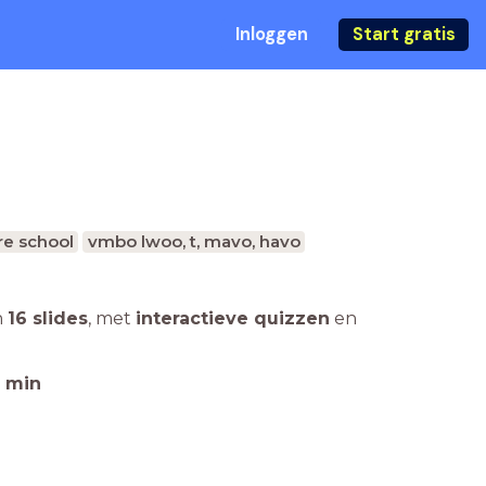
Inloggen
Start gratis
e school
vmbo lwoo, t, mavo, havo
n
16 slides
,
met
interactieve quizzen
en
min