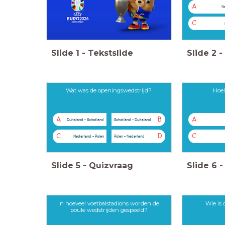
A
N
C
Slide
1
-
Tekstslide
Slide
2
-
Wat was de openingswedstrijd?
Hoel
A
B
A
Duitsland - Schotland
Schotland - Duitsland
C
D
C
Nederland - Polen
Polen - Nederland
Slide
5
-
Quizvraag
Slide
6
-
In hoeveel voetbalstadions worden de
Wie is 
poule wedstrijden gespeeld?