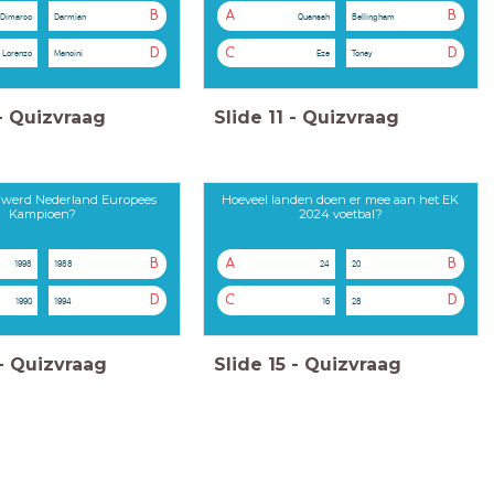
B
A
B
Dimarco
Darmian
Quansah
Bellingham
D
C
D
 Lorenzo
Mancini
Eze
Toney
-
Quizvraag
Slide
11
-
Quizvraag
r werd Nederland Europees
Hoeveel landen doen er mee aan het EK
Kampioen?
2024 voetbal?
B
A
B
1998
1988
24
20
D
C
D
1990
1994
16
28
-
Quizvraag
Slide
15
-
Quizvraag