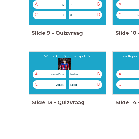
A
B
A
10
7
C
D
C
9
8
Di
Slide
9
-
Quizvraag
Slide
10
Wie is deze Spaanse speler?
In welk jaa
A
B
A
Ayoze Perez
Merino
C
D
C
Cubarsi
Nacho
Slide
13
-
Quizvraag
Slide
14