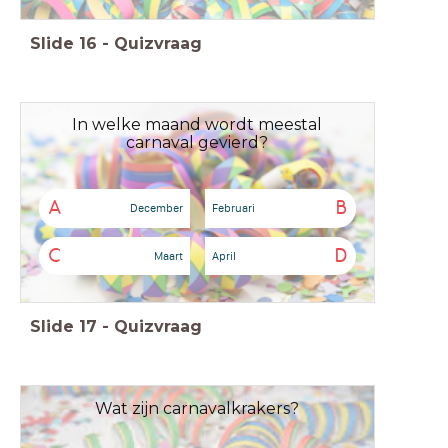
Slide
16
-
Quizvraag
In welke maand wordt meestal
carnaval gevierd?
A
B
December
Februari
C
D
Maart
April
Slide
17
-
Quizvraag
Wat zijn carnavalkrakers?