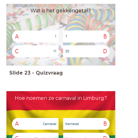
Wat is het gekkengetal?
A
B
1
7
C
D
11
20
Slide
23
-
Quizvraag
Hoe noemen ze carnaval in Limburg?
A
B
Carnaval
Kernevel