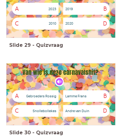
A
B
2023
2019
C
D
2010
2020
Slide
29
-
Quizvraag
Van wie is deze carnavalshit?
A
B
Gebroeders Rossig
Lamme Frans
C
D
Snollebollekes
Andre van Duin
Slide
30
-
Quizvraag