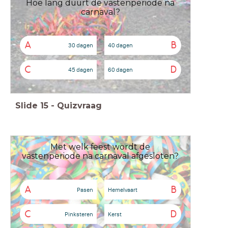
Hoe lang duurt de vastenperiode na
carnaval?
A
B
30 dagen
40 dagen
C
D
45 dagen
60 dagen
Slide
15
-
Quizvraag
Met welk feest wordt de
vastenperiode na carnaval afgesloten?
A
B
Pasen
Hemelvaart
C
D
Pinksteren
Kerst