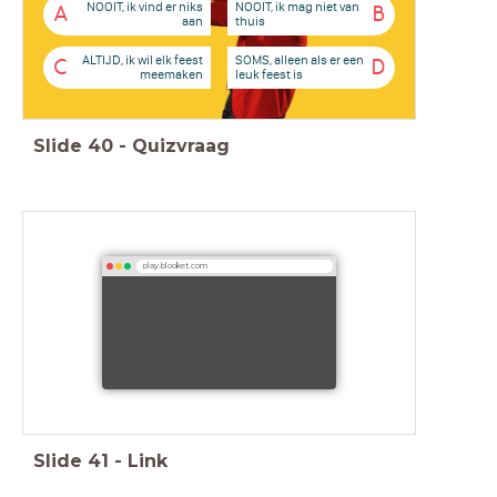
NOOIT, ik vind er niks
NOOIT, ik mag niet van
A
B
aan
thuis
ALTIJD, ik wil elk feest
SOMS, alleen als er een
C
D
meemaken
leuk feest is
Slide
40
-
Quizvraag
play.blooket.com
Slide
41
-
Link