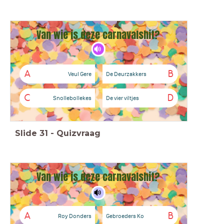
Van wie is deze carnavalshit?
A
B
Veul Gere
De Deurzakkers
C
D
Snollebollekes
De vier viltjes
Slide
31
-
Quizvraag
Van wie is deze carnavalshit?
A
B
Roy Donders
Gebroeders Ko