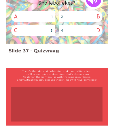
Snollebollekes?
A
B
1
2
C
D
3
4
Slide
37
-
Quizvraag
There’s thunder and lightening and it rains liters beer
It will be pumping or drowning, that’s the only way
To stay on the right course with the wind in our backs
Enjoy with all you got, because these times will never come back