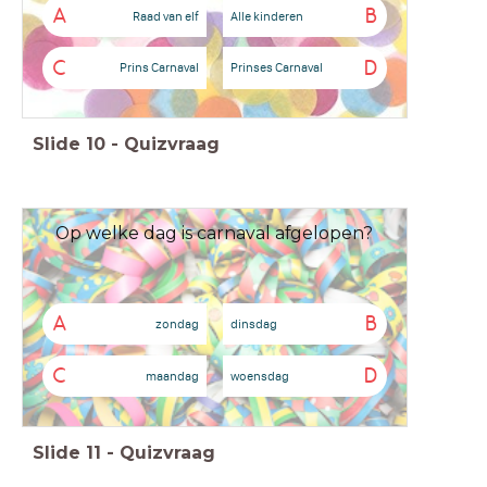
A
B
Raad van elf
Alle kinderen
C
D
Prins Carnaval
Prinses Carnaval
Slide
10
-
Quizvraag
Op welke dag is carnaval afgelopen?
A
B
zondag
dinsdag
C
D
maandag
woensdag
Slide
11
-
Quizvraag