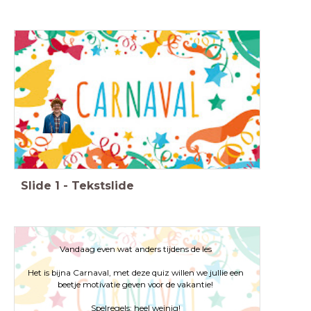
Slide
1
-
Tekstslide
Vandaag even wat anders tijdens de les
Het is bijna Carnaval, met deze quiz willen we jullie een
beetje motivatie geven voor de vakantie!
Spelregels: heel weinig!