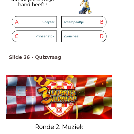
hand heeft?
A
B
Scepter
Totempaaltje
C
D
Prinsenstok
Zwaaipaal
Slide
26
-
Quizvraag
Ronde 2: Muziek