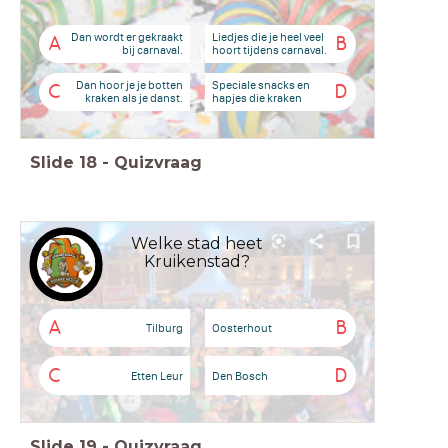
Dan wordt er gekraakt
Liedjes die je heel veel
A
B
bij carnaval.
hoort tijdens carnaval.
Dan hoor je je botten
Speciale snacks en
C
D
kraken als je danst.
hapjes die kraken
Slide
18
-
Quizvraag
Welke stad heet
Kruikenstad?
A
B
Tilburg
Oosterhout
C
D
Etten Leur
Den Bosch
Slide
19
-
Quizvraag