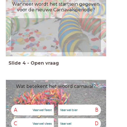
Wanneer wordt het startsein gegeven
voor de nieuwe Carnavalsperiode?
Slide
4
-
Open vraag
Wat betekent het woord carnaval?
A
B
Vaarwel feest
Vaarwel bier
C
D
Vaarwel vlees
Vaarwel