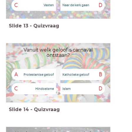
C
D
Vasten
Naar de kerk gaan
Slide
13
-
Quizvraag
Vanuit welk geloof is carnaval
ontstaan?
A
B
Protestantse geloof
Katholieke geloof
C
D
Hindoeïsme
Islam
Slide
14
-
Quizvraag