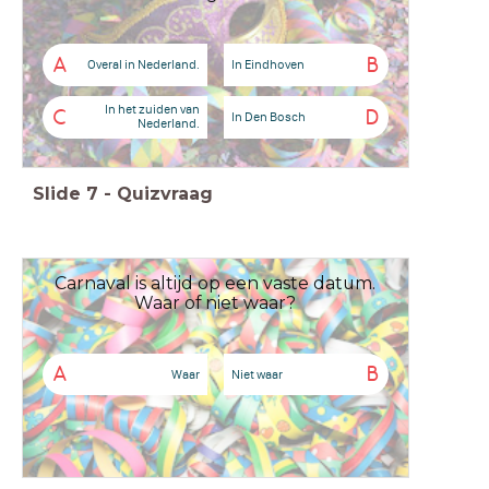
A
B
Overal in Nederland.
In Eindhoven
In het zuiden van
C
D
In Den Bosch
Nederland.
Slide
7
-
Quizvraag
Carnaval is altijd op een vaste datum.
Waar of niet waar?
A
B
Waar
Niet waar