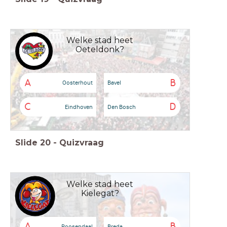
Welke stad heet
Oeteldonk?
A
B
Oosterhout
Bavel
C
D
Eindhoven
Den Bosch
Slide
20
-
Quizvraag
Welke stad heet
Kielegat?
A
B
Roosendaal
Breda