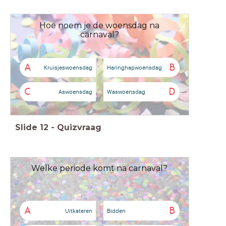
Hoe noem je de woensdag na
carnaval?
A
B
Kruisjeswoensdag
Haringhapwoensdag
C
D
Aswoensdag
Waswoensdag
Slide
12
-
Quizvraag
Welke periode komt na carnaval?
A
B
Uitkateren
Bidden