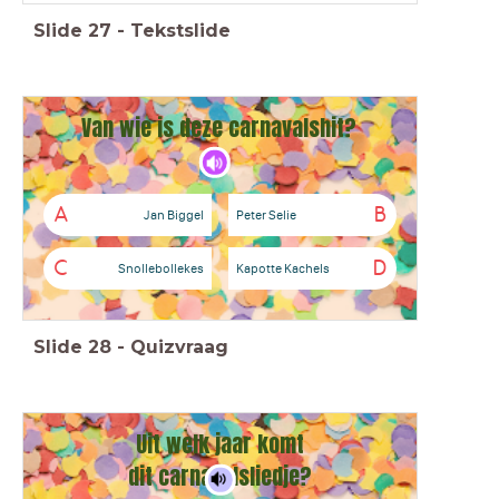
Slide
27
-
Tekstslide
Van wie is deze carnavalshit?
A
B
Jan Biggel
Peter Selie
C
D
Snollebollekes
Kapotte Kachels
Slide
28
-
Quizvraag
Uit welk jaar komt
dit
carnavals
liedje?