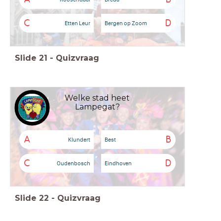
C
D
Etten Leur
Bergen op Zoom
Slide
21
-
Quizvraag
Welke stad heet
Lampegat?
A
B
Klundert
Best
C
D
Oudenbosch
Eindhoven
Slide
22
-
Quizvraag