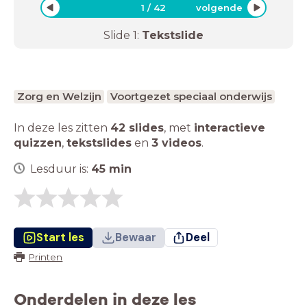
1
/
42
volgende
Slide
1
:
Tekstslide
Zorg en Welzijn
Voortgezet speciaal onderwijs
In deze les zitten
42 slides
,
met
interactieve
quizzen
,
tekstslides
en
3 videos
.
Lesduur is:
45
min
Start les
Bewaar
Deel
Printen
Onderdelen in deze les