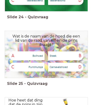
C
D
Vastelaovend
Vastenavond
Slide
24
-
Quizvraag
Wat is de naam van de hoed die een
lid van de raad van elf en de prins
draagt?
A
B
Bolhoed
Steek
C
D
Puntmutsje
Carnavalshoed
Slide
25
-
Quizvraag
Hoe heet dat ding
dat de prins in zijn