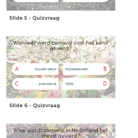
Slide
5
-
Quizvraag
Wanneer werd carnaval voor het eerst
gevierd?
A
B
Gouden eeuw
Middeleeuwen
C
D
prehistorie
1950
Slide
6
-
Quizvraag
Waar wordt carnaval in Nederland het
meest gevierd?