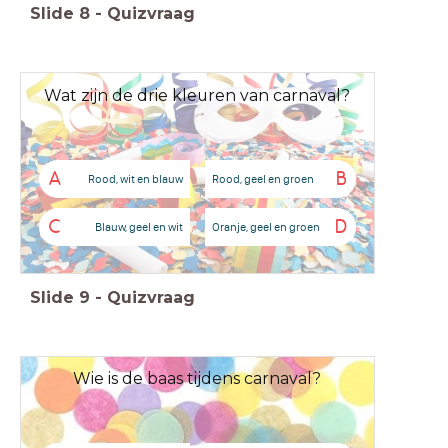
Slide
8
-
Quizvraag
Wat zijn de drie kleuren van carnaval?
A
B
Rood, wit en blauw
Rood, geel en groen
C
D
Blauw, geel en wit
Oranje, geel en groen
Slide
9
-
Quizvraag
Wie is de baas tijdens carnaval?