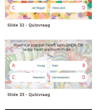
C
D
Jan Biggel
Vieze Jack
Slide
32
-
Quizvraag
Kraantje pappie heeft een liedje. Dit
liedje heet welkom in de ....
A
B
Kroeg
Stad
C
D
Feesttent
Carnavalstent
Slide
33
-
Quizvraag