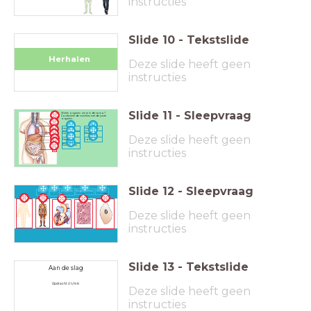
instructies
Slide
10
-
Tekstslide
Herhalen
Herhalen
Deze slide heeft geen
instructies
Slide
11
-
Sleepvraag
Welke organen zie je in de torso?
Combineer de nummers met de juiste
organen.
Lever
Dikke darm
Maag
Luchtpijp
Deze slide heeft geen
Hart
Long
Dunne darm
instructies
Slide
12
-
Sleepvraag
Orgaanstelsel
Weefsel
Organism
Cel
Orgaan
e
Deze slide heeft geen
instructies
Slide
13
-
Tekstslide
Aan de slag
Opdracht 2 t/m 6
Deze slide heeft geen
instructies