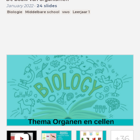
January 2022
-
24
slides
Biologie
Middelbare school
vwo
Leerjaar 1