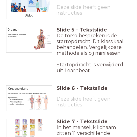
Deze slide heeft geen
instructies
Uitleg
Slide
5
-
Tekstslide
Organen
De torso bespreken is de
Orgaan: Een deel van je lichaam met
een eigen functie.
startopdracht. Dit klassikaal
behandelen. Vergelijkbare
methode als bij minilessen
Startopdracht is verwijderd
uit Learnbeat
Slide
6
-
Tekstslide
Orgaanstelsels
Orgaanstelsel: Een groep organen die samenwerken.
Deze slide heeft geen
bijvoorbeeld;
Bloedvatenstelsel
Verteringsstelsel
instructies
Ademhalingsstelsel
Slide
7
-
Tekstslide
In het menselijk lichaam
zitten 11 verschillende