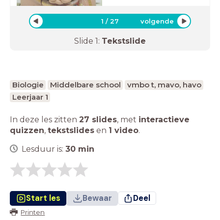
1
/
27
volgende
Slide
1
:
Tekstslide
Biologie
Middelbare school
vmbo t, mavo, havo
Leerjaar 1
In deze les zitten
27 slides
,
met
interactieve
quizzen
,
tekstslides
en
1 video
.
Lesduur is:
30
min
Start les
Bewaar
Deel
Printen