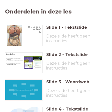
Onderdelen in deze les
Slide
1
-
Tekstslide
Hoe zit jij in
elkaar?
2.2
Deze slide heeft geen
instructies
Slide
2
-
Tekstslide
Leerdoelen
Je kunt organen en orgaanstelsels
herkennen.
Je kut uitleggen wat het verschil is tussen
Deze slide heeft geen
een orgaan, een weefsel en een cel.
Je kunt uitleggen dat een cel alle
levenskenmerken heeft.
instructies
Slide
3
-
Woordweb
Deze slide heeft geen
Welke organenstelsels ken je al?
instructies
Slide
4
-
Tekstslide