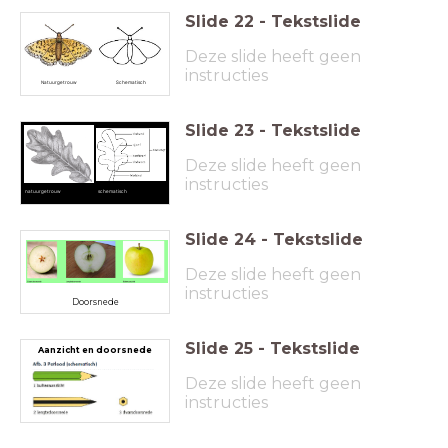
Slide
22
-
Tekstslide
Deze slide heeft geen
instructies
Natuurgetrouw
Schematisch
Slide
23
-
Tekstslide
Deze slide heeft geen
instructies
natuurgetrouw
schematisch
Slide
24
-
Tekstslide
Deze slide heeft geen
instructies
Doorsnede
Slide
25
-
Tekstslide
Aanzicht en doorsnede
Deze slide heeft geen
instructies