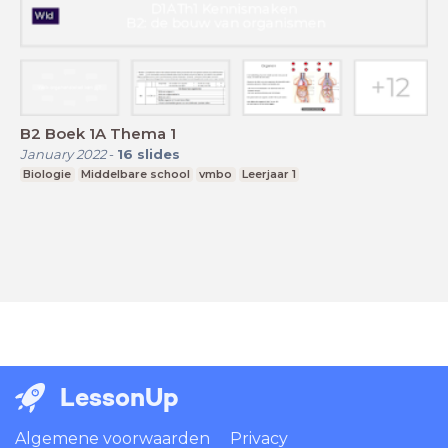
B2 Boek 1A Thema 1
January 2022
-
16
slides
Biologie
Middelbare school
vmbo
Leerjaar 1
LessonUp
Algemene voorwaarden
Privacy