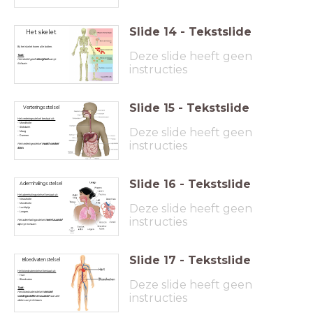
Slide
14
-
Tekstslide
Het skelet
Bij het skelet horen alle botten.
Deze slide heeft geen
Taak:
Het skelet geeft
stevigheid
aan je
lichaam.
instructies
Slide
15
-
Tekstslide
Verteringsstelsel
Het verteringsstelsel bestaat uit:
- Mondholte
- Slokdarm
Deze slide heeft geen
- Maag
- Darmen
instructies
Het verteringsstelsel
maakt voedsel
klein.
Slide
16
-
Tekstslide
Ademhalingsstelsel
Het ademhalingsstelsel bestaat uit:
- Neusholte
- Mondholte
Deze slide heeft geen
- Luchtpijp
- Longen.
instructies
Het ademhalingsstelsel
neemt zuurstof
op
in je lichaam.
Slide
17
-
Tekstslide
Bloedvatenstelsel
Het bloedvatenstelsel bestaat uit:
- Hart
- Bloedvaten
Deze slide heeft geen
Taak:
Het bloedvatenstelsel
vervoert
instructies
voedingsstoffen en zuurstof
naar alle
delen van je lichaam.