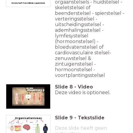
orgaanstelsels - huidstelsel -
De mens heeft 11 verschillende orgaanstelsels
skeletstelsel of
beenderstelsel - spierstelsel -
verteringsstelsel -
uitscheidingsstelsel -
ademhalingsstelsel -
lymfesystelsel
(hormoonstelsel) -
bloedvatenstelsel of
cardiovasculaire stelsel-
zenuwstelsel &
zintuigenstelsel -
hormoonstelsel -
voortplantingsstelsel
Slide
8
-
Video
Deze video is optioneel.
Slide
9
-
Tekstslide
Organisatieniveau
Cel --> weefsel --> orgaan -->
orgaanstelsel --> organisme
Deze slide heeft geen