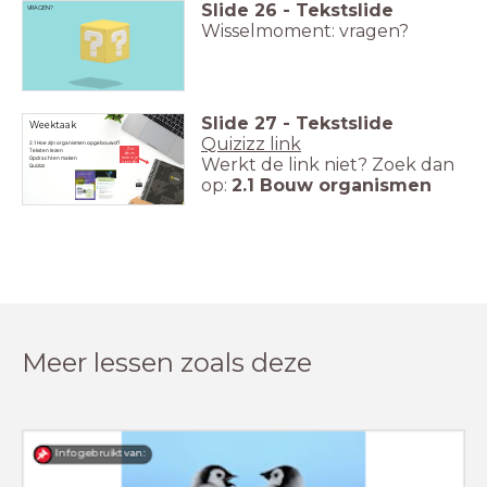
Slide
26
-
Tekstslide
VRAGEN?
Wisselmoment: vragen?
Slide
27
-
Tekstslide
Weektaak
Quizizz link
2.1 Hoe zijn organismen opgebouwd?
Teksten lezen
Zet
deze
Opdrachten maken
Werkt de link niet? Zoek dan
taak in je
agenda
Quizizz
op:
2.1 Bouw organismen
Meer lessen zoals deze