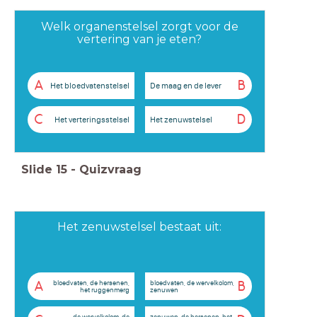
Welk organenstelsel zorgt voor de
vertering van je eten?
A
B
Het bloedvatenstelsel
De maag en de lever
C
D
Het verteringsstelsel
Het zenuwstelsel
Slide
15
-
Quizvraag
Het zenuwstelsel bestaat uit:
bloedvaten, de hersenen,
bloedvaten, de wervelkolom,
A
B
het ruggenmerg
zenuwen
de wervelkolom, de
zenuwen, de hersenen, het