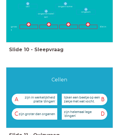
cel
organisme
orgaan
organenstel
sel
klein
groo
t
Slide
10
-
Sleepvraag
Cellen
zijn in werkelijkheid
lijken een beetje op een
A
B
platte 'dingen'
zakje met wat vocht.
zijn helemaal lege
C
D
zijn groter dan organen
'dingen'