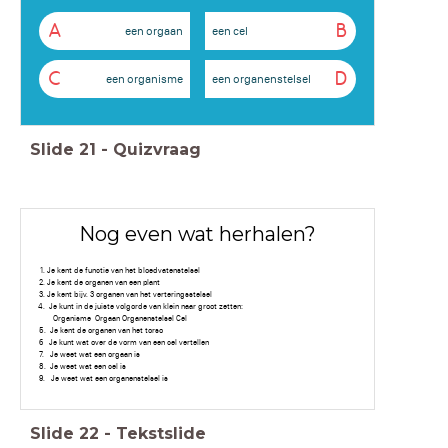
A
B
een orgaan
een cel
C
D
een organisme
een organenstelsel
Slide
21
-
Quizvraag
Nog even wat herhalen?
Je kent de functie van het bloedvatenstelsel
Je kent de organen van een plant
Je kent bijv. 3 organen van het verteringsstelsel
Je kunt in de juiste volgorde van klein naar groot zetten:
Organisme Orgaan
Organenstelsel Cel
5. Je kent de organen van het torso
6 Je kunt wat over de vorm van een cel vertellen
7. Je weet wat een orgaan is
8. Je weet wat een cel is
9. Je weet wat een organenstelsel is
Slide
22
-
Tekstslide