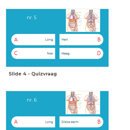
nr. 5
A
B
Long
Hart
C
D
Nier
Maag
Slide
4
-
Quizvraag
nr. 6
A
B
Long
Dikke darm