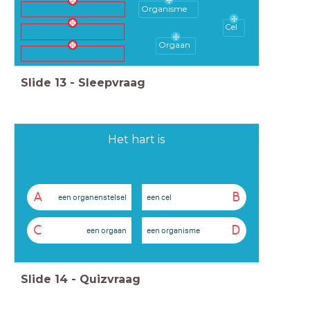
Organisme
Cel
Orgaan
Slide
13
-
Sleepvraag
Het hart is
A
B
een organenstelsel
een cel
C
D
een orgaan
een organisme
Slide
14
-
Quizvraag