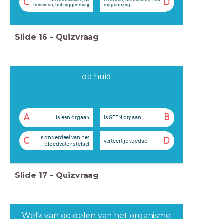
C
D
hersenen, het ruggenmerg
ruggenmerg
Slide
16
-
Quizvraag
de huid
A
B
is een orgaan
is GEEN orgaan
is onderdeel van het
C
D
verteert je voedsel
bloedvatenstelsel
Slide
17
-
Quizvraag
Welk van de delen van het organisme