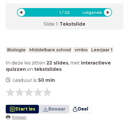
1
/
22
volgende
Slide
1
:
Tekstslide
Biologie
Middelbare school
vmbo
Leerjaar 1
In deze les zitten
22 slides
,
met
interactieve
quizzen
en
tekstslides
.
Lesduur is:
50
min
Start les
Bewaar
Deel
Printen