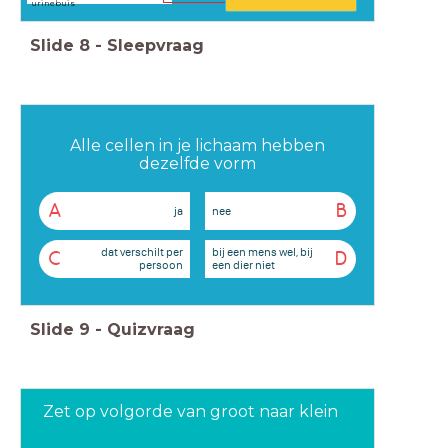
urinebuis
Slide
8
-
Sleepvraag
Alle cellen in je lichaam hebben
dezelfde vorm
A
B
ja
nee
dat verschilt per
bij een mens wel, bij
C
D
persoon
een dier niet
Slide
9
-
Quizvraag
Zet op volgorde van groot naar klein