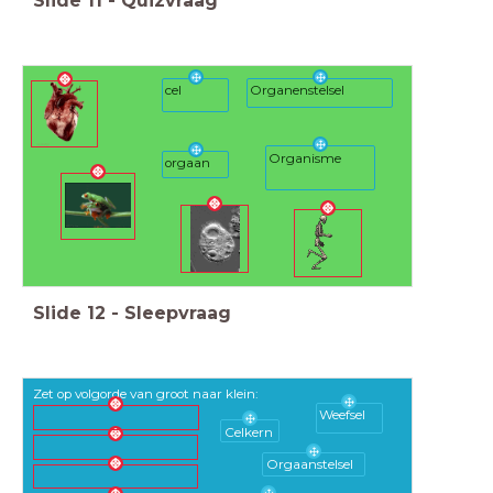
Slide
11
-
Quizvraag
Organenstelsel
cel
Organisme
orgaan
Slide
12
-
Sleepvraag
Zet op volgorde van groot naar klein:
Weefsel
Celkern
Orgaanstelsel