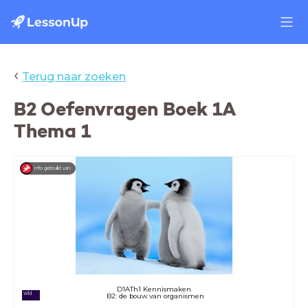
‹
Terug naar zoeken
B2 Oefenvragen Boek 1A
Thema 1
Info gebruikt van:
D1ATh1 Kennismaken
Wld
B2: de bouw van organismen