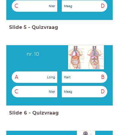
C
D
Nier
Maag
Slide
5
-
Quizvraag
nr. 10
A
B
Long
Hart
C
D
Nier
Maag
Slide
6
-
Quizvraag