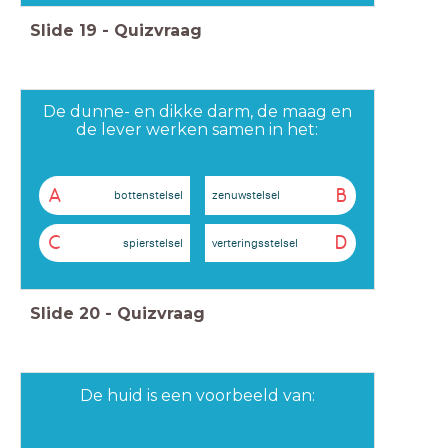
Slide
19
-
Quizvraag
De dunne- en dikke darm, de maag en
de lever werken samen in het:
A
B
bottenstelsel
zenuwstelsel
C
D
spierstelsel
verteringsstelsel
Slide
20
-
Quizvraag
De huid is een voorbeeld van: