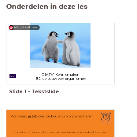
Onderdelen in deze les
Info gebruikt van:
D1ATh1 Kennismaken
Wld
B2: de bouw van organismen
Slide
1
-
Tekstslide
Wat weet jij (al) over de bouw van organismen?
1. Je kunt vertellen en uitleggen wat een orgaan is en voorbeelden geven