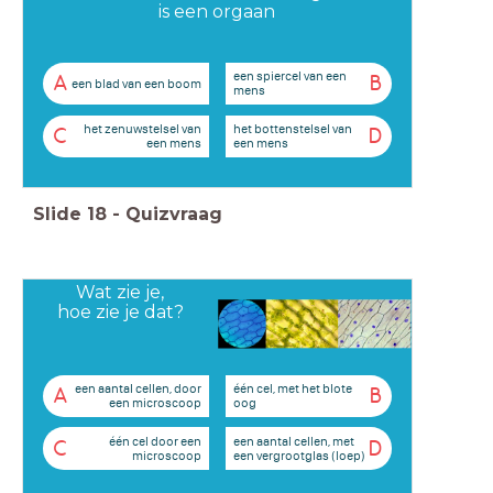
is een orgaan
een spiercel van een
A
B
een blad van een boom
mens
het zenuwstelsel van
het bottenstelsel van
C
D
een mens
een mens
Slide
18
-
Quizvraag
Wat zie je,
hoe zie je dat?
een aantal cellen, door
één cel, met het blote
A
B
een microscoop
oog
één cel door een
een aantal cellen, met
C
D
microscoop
een vergrootglas (loep)