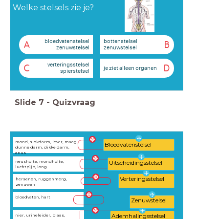
Welke stelsels zie je?
bloedvatenstelsel
bottenstelsel
A
B
zenuwstelsel
zenuwstelsel
verteringsstelsel
C
D
je ziet alleen organen
spierstelsel
Slide
7
-
Quizvraag
mond, slokdarm, lever, maag,
Bloedvatenstelsel
dunne darm, dikke darm,
anus
neusholte, mondholte,
Uitscheidingsstelsel
luchtpijp, long
Verteringsstelsel
hersenen, ruggenmerg,
zenuwen
bloedvaten, hart
Zenuwstelsel
nier, urineleider, blaas,
Ademhalingsstelsel