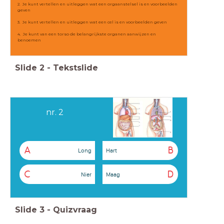
2. Je kunt vertellen en uitleggen wat een orgaanstelsel is en voorbeelden
geven
3. Je kunt vertellen en uitleggen wat een cel is en voorbeelden geven
4. Je kunt van een torso de belangrijkste organen aanwijzen en
benoemen
Slide
2
-
Tekstslide
nr. 2
A
B
Long
Hart
C
D
Nier
Maag
Slide
3
-
Quizvraag