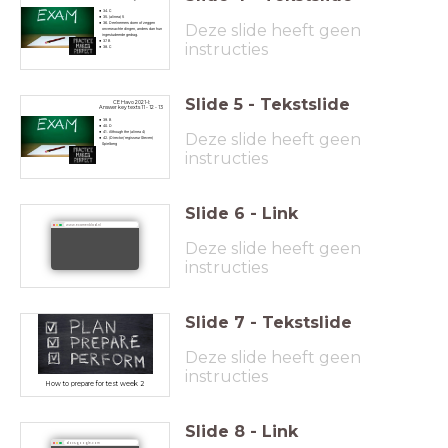
34. C
35. (alinea) 5
36. Deelnemers doen of zeggen
Deze slide heeft geen
onverwachte dingen, anders dan hun
ingestudeerde gedrag.
37. B
instructies
38. C
Slide
5
-
Tekstslide
CE Havo 2021-I:
Answer key texts 11 - 12 - 13
39. B
40. D
41. Although the (alinea 4)
Deze slide heeft geen
42. (Director/ regisseur Steven)
Spielberg
instructies
Slide
6
-
Link
www.examenblad.nl
Deze slide heeft geen
instructies
Slide
7
-
Tekstslide
Deze slide heeft geen
instructies
How to prepare for test week 2
Slide
8
-
Link
docs.google.com