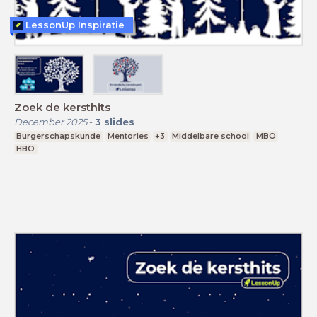
LessonUp Inspiratie
Zoek de kersthits
December 2025
-
3
slides
Burgerschapskunde
Mentorles
+3
Middelbare school
MBO
HBO