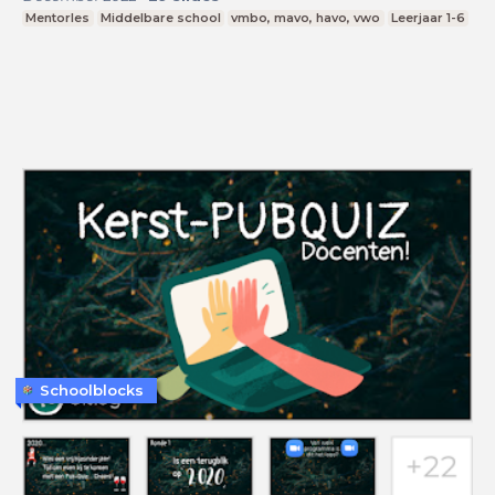
Mentorles
Middelbare school
vmbo, mavo, havo, vwo
Leerjaar 1-6
Schoolblocks