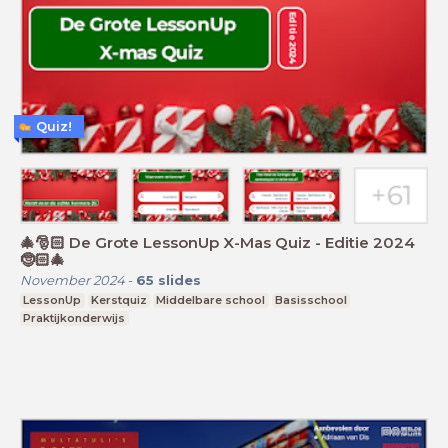
Quiz!
🎄🎅🏻 De Grote LessonUp X-Mas Quiz - Editie 2024
🤶🏻🎄
November 2024
-
65
slides
LessonUp
Kerstquiz
Middelbare school
Basisschool
Praktijkonderwijs