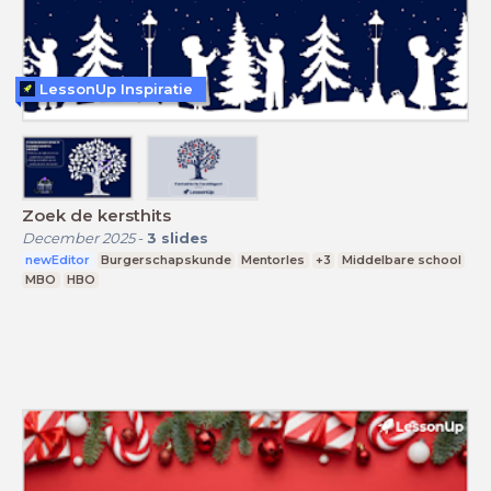
LessonUp Inspiratie
Zoek de kersthits
December 2025
-
3
slides
newEditor
Burgerschapskunde
Mentorles
+3
Middelbare school
MBO
HBO