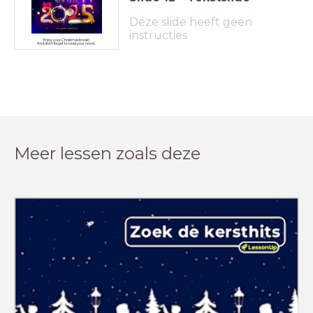
Deze slide heeft geen
instructies
Enjoy your Christmas break!
And don't forget to read your novel...
Meer lessen zoals deze