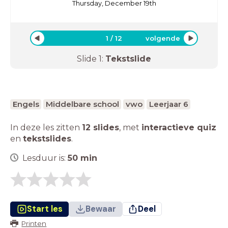
Thursday, December 19th
1
/
12
volgende
Slide
1
:
Tekstslide
Engels
Middelbare school
vwo
Leerjaar 6
In deze les zitten
12 slides
,
met
interactieve quiz
en
tekstslides
.
Lesduur is:
50
min
Start les
Bewaar
Deel
Printen