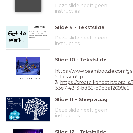
Deze slide heeft geen
instructies
Slide
9
-
Tekstslide
Get to work
Practise for your SE Reading with CE
Havo 2018-I and Havo 2019-I!
Find all the materials on the Magister
Deze slide heeft geen
Studiewijzer.
instructies
Slide
10
-
Tekstslide
1.
https://www.baamboozle.com/g
2. LessonUp
Christmas activity
3.
https://create.kahoot.it/details
33e7-48f3-bd85-b9d3a12698a5
Slide
11
-
Sleepvraag
In de deze boom zitten
10 klassieke kersthits
verstopt.
Klik op de ballen om
de kersthit te onthullen.
Hang de ballen op de
juiste plek in de
Deze slide heeft geen
boom.
instructies
Slide
12
-
Tekstslide