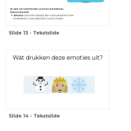
maken
Er zijn verschillende soorten beeldtaal,
bijvoorbeeld?
Emotie
(een klein plaatje dat in één beeld een hele
zin betekent. Vaak gebruikt in social media)
Slide
13
-
Tekstslide
Wat drukken deze emoties uit?
Slide
14
-
Tekstslide