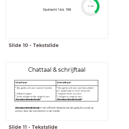
timer
2:00
Opdracht 1 blz. 199
Slide
10
-
Tekstslide
Chattaal & schrijftaal
Chattaal
Schrijftaal
* Bij gebruik van social media
* Bij gebruik van werkstukken
en zakelijke e-mail of brief
* Afkortingen
* Maakt hele zinnen
* Niet volgens de regels van
* Volgens regels van
Standaardnederlands*
Standaardnederlands*
Standaardnederlands =
Het officiële Nederlands dat gebuikt wordt op
school, door de overheid en in de media
Slide
11
-
Tekstslide