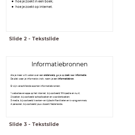
hoe je zoekt in een boek;
hoe je zoekt op internet.
Slide
2
-
Tekstslide
Informatiebronnen
Als je meer wilt weten over een
onderwerp
, ga je op
zoek
naar
informatie
.
De plek waar je informatie vindt, noem je een
informatiebron
.
Er zijn verschillende soorten informatiebronnen:
1 websites en apps op het internet, bijvoorbeeld Wikipedia en nu.nl;
2 boeken, bijvoorbeeld schoolboeken en woordenboeken;
3 media, bijvoorbeeld kranten- en tijdschriftartikelen en tv-programma’s;
4 personen, bijvoorbeeld jouw docent Nederlands.
Slide
3
-
Tekstslide