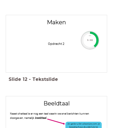
Maken
timer
5:00
Opdracht 2
Slide
12
-
Tekstslide
Beeldtaal
Naast chattaal is er nog een taal waarin we snel berichten kunnen
doorgeven, namelijk
beeldtaal.
Je gebruikt plaatjes om je
boodschap duidelijk te