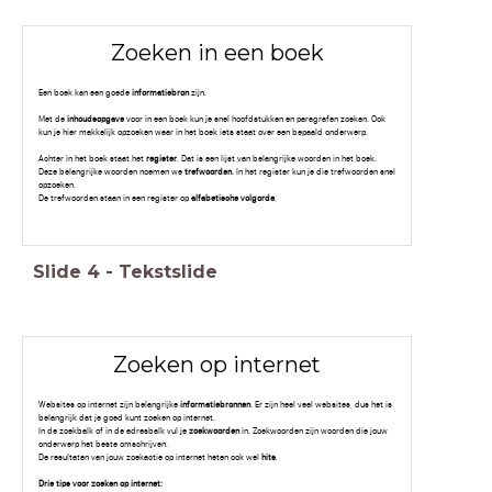
Zoeken in een boek
Een boek kan een goede
informatiebron
zijn.
Met de
inhoudsopgave
voor in een boek kun je snel hoofdstukken en paragrafen zoeken. Ook
kun je hier makkelijk opzoeken waar in het boek iets staat over een bepaald onderwerp.
Achter in het boek staat het
register
. Dat is een lijst van belangrijke woorden in het boek.
Deze belangrijke woorden noemen we
trefwoorden
. In het register kun je die trefwoorden snel
opzoeken.
De trefwoorden staan in een register op
alfabetische volgorde
.
Slide
4
-
Tekstslide
Zoeken op internet
Websites op internet zijn belangrijke
informatiebronnen
. Er zijn heel veel websites, dus het is
belangrijk dat je goed kunt zoeken op internet.
In de zoekbalk of in de adresbalk vul je
zoekwoorden
in. Zoekwoorden zijn woorden die jouw
onderwerp het beste omschrijven.
De resultaten van jouw zoekactie op internet heten ook wel
hits
.
Drie tips voor zoeken op internet: