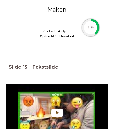
Maken
timer
5:00
Opdracht 4 a t/m c
Opdracht 4d klassikaal
Slide
15
-
Tekstslide