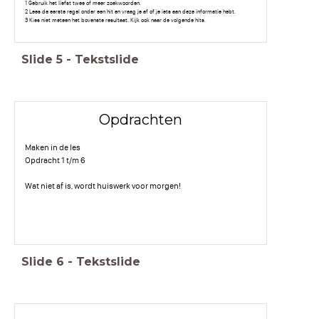
1 Gebruik het liefst twee of meer zoekwoorden.
2 Lees de eerste regel onder een hit en vraag je af of je iets aan deze informatie hebt.
3 Kies niet meteen het bovenste resultaat. Kijk ook naar de volgende hits.
Slide
5
-
Tekstslide
Opdrachten
Maken in de les
Opdracht 1 t/m 6
Wat niet af is, wordt huiswerk voor morgen!
Slide
6
-
Tekstslide