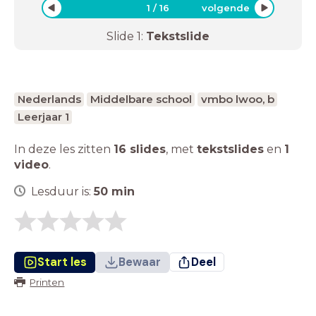
1
/
16
volgende
Slide
1
:
Tekstslide
Nederlands
Middelbare school
vmbo lwoo, b
Leerjaar 1
In deze les zitten
16 slides
,
met
tekstslides
en
1
video
.
Lesduur is:
50
min
Start les
Bewaar
Deel
Printen