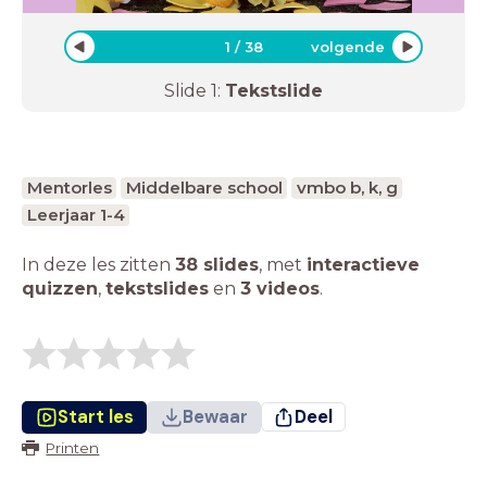
1
/
38
volgende
Slide
1
:
Tekstslide
Mentorles
Middelbare school
vmbo b, k, g
Leerjaar 1-4
In deze les zitten
38 slides
,
met
interactieve
quizzen
,
tekstslides
en
3 videos
.
Start les
Bewaar
Deel
Printen