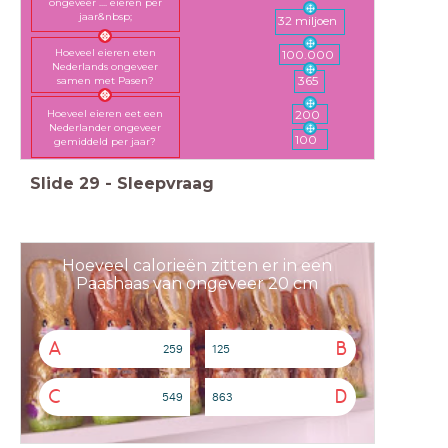
ongeveer .... eieren per
jaar&nbsp;
32 miljoen
Hoeveel eieren eten
100.000
Nederlands ongeveer
samen met Pasen?
365
Hoeveel eieren eet een
200
Nederlander ongeveer
100
gemiddeld per jaar?
Slide
29
-
Sleepvraag
Hoeveel calorieën zitten er in een
Paashaas van ongeveer 20 cm
A
B
259
125
C
D
549
863