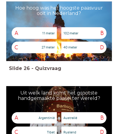
Hoe hoog was het hoogste paasvuur
ooit in Nederland?
A
B
11 meter
102 meter
C
D
27 meter
40 meter
Slide
26
-
Quizvraag
Uit welk land komt het grootste
handgemaakte paasei ter wereld?
A
B
Argentinië
Australië
C
D
Tibet
Rusland