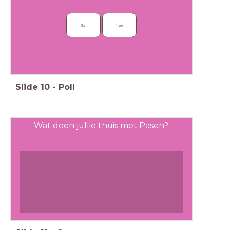
Ja
Nee
Slide
10
-
Poll
Wat doen jullie thuis met Pasen?