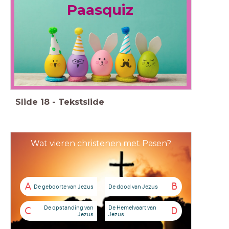
Paasquiz
Slide
18
-
Tekstslide
Wat vieren christenen met Pasen?
A
B
De geboorte van Jezus
De dood van Jezus
De opstanding van
De Hemelvaart van
C
D
Jezus
Jezus