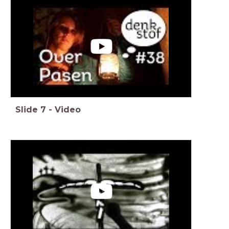
Slide
7
-
Video