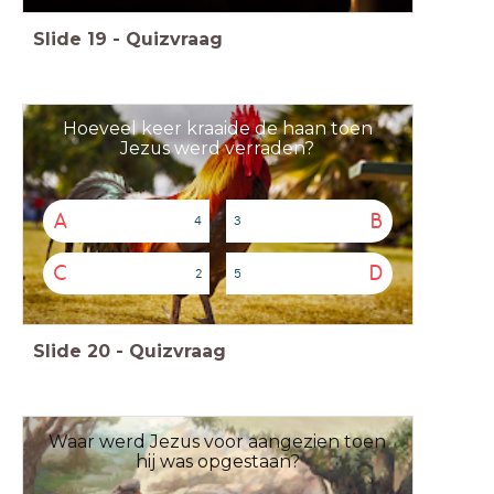
Slide
19
-
Quizvraag
Hoeveel keer kraaide de haan toen
Jezus werd verraden?
A
B
4
3
C
D
2
5
Slide
20
-
Quizvraag
Waar werd Jezus voor aangezien toen
hij was opgestaan?