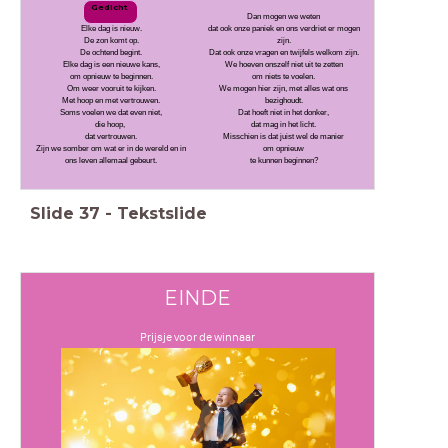
Gedicht
Dan mogen we weten
Elke dag is nieuw.
dat ook onze paniek en ons verdriet er mogen
De zon komt op.
zijn.
De ochtend begint.
Dat ook onze vragen en twijfels welkom zijn.
Elke dag is een nieuwe kans,
We hoeven onszelf niet uit te zetten
om opnieuw te beginnen.
om niets te voelen.
Om weer vooruit te kijken.
We mogen hier zijn, met alles wat ons
Met hoop en met vertrouwen.
bezighoudt.
Soms voelen we dat even niet,
Dat hoeft niet in het donker,
die hoop,
dat mag in het licht.
dat vertrouwen.
Misschien is dat juist wel de manier
Zijn we somber om wat er in de wereld en in
om opnieuw
ons leven allemaal gebeurt.
te kunnen beginnen?
Slide
37
-
Tekstslide
EINDE
Prijsje voor de winnaar