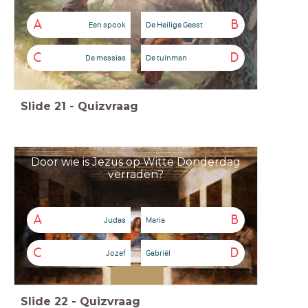
A
B
Een spook
De Heilige Geest
C
D
De messias
De tuinman
Slide
21
-
Quizvraag
Door wie is Jezus op Witte Donderdag
verraden?
A
B
Judas
Maria
C
D
Jozef
Gabriël
Slide
22
-
Quizvraag