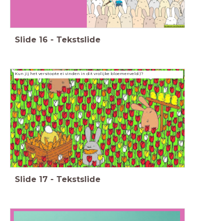
Slide
16
-
Tekstslide
Kun jij het verstopte ei vinden in dit vrolijke bloemenveld:)?
Slide
17
-
Tekstslide