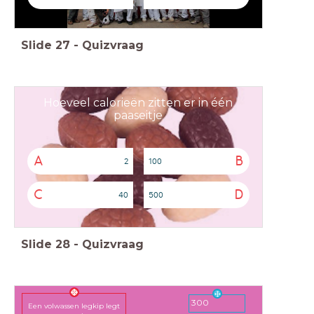
Slide
27
-
Quizvraag
Hoeveel calorieën zitten er in één
paaseitje
A
B
2
100
C
D
40
500
Slide
28
-
Quizvraag
300
Een volwassen legkip legt