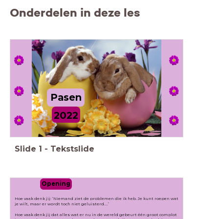
Onderdelen in deze les
Pasen
2022
Slide
1
-
Tekstslide
Opening
Hoe vaak denk jij: ‘Niemand ziet de problemen die ik heb. Je kunt roepen wat
je wilt, maar er wordt toch niet geluisterd....’
Hoe vaak denk jij dat alles wat er nu in de wereld gebeurt één groot complot