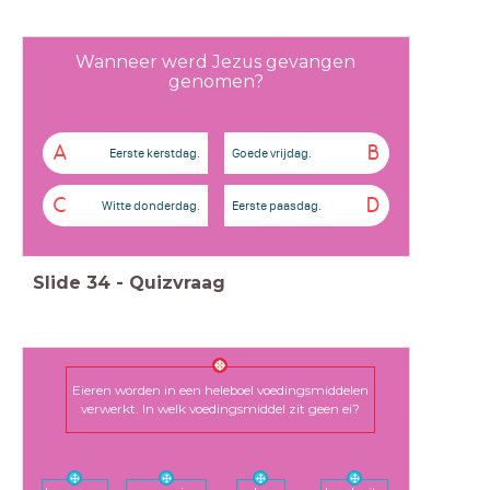
Wanneer werd Jezus gevangen
genomen?
A
B
Eerste kerstdag.
Goede vrijdag.
C
D
Witte donderdag.
Eerste paasdag.
Slide
34
-
Quizvraag
Eieren worden in een heleboel voedingsmiddelen
verwerkt. In welk voedingsmiddel zit geen ei?