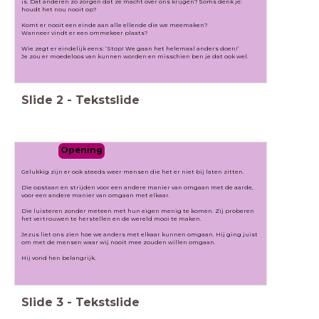
is. Dat anderen zo zorgen dat ze macht over ons krijgen? Soms denk je:
houdt het nou nooit op?
Komt er nooit een einde aan alle ellende die we meemaken?
Wanneer vindt er een ommekeer plaats?
Wie zegt er eindelijk eens: ‘Stop! We gaan het helemaal anders doen!’
Je zou er moedeloos van kunnen worden en misschien ben je dat ook wel.
Slide
2
-
Tekstslide
Opening
Gelukkig zijn er ook steeds weer mensen die het er niet bij laten zitten.
Die opstaan en strijden voor een andere manier van omgaan met de aarde,
voor een andere manier van omgaan met elkaar.
Die luisteren zonder meteen met hun eigen menig te komen. Zij proberen
het vertrouwen te herstellen en de wereld mooi te maken.
Jezus liet ons zien hoe we anders met elkaar kunnen omgaan. Hij ging juist
om met de mensen waar wij nooit mee zouden willen omgaan.
Hij vond hen belangrijk.
Slide
3
-
Tekstslide