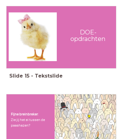
DOE-
opdrachten
Slide
15
-
Tekstslide
Fijne
breinbreker
:
Zie jij het ei tussen de
paashazen?