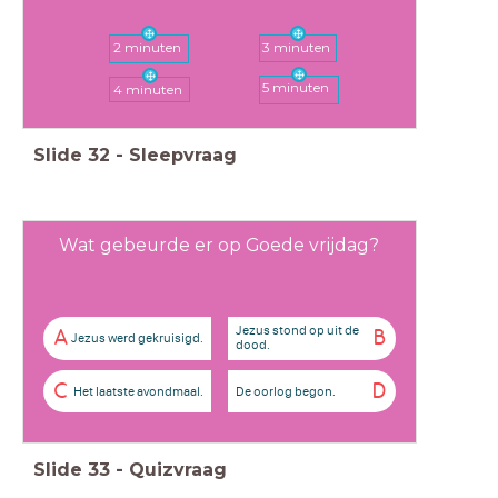
2 minuten
3 minuten
5 minuten
4 minuten
Slide
32
-
Sleepvraag
Wat gebeurde er op Goede vrijdag?
Jezus stond op uit de
A
B
Jezus werd gekruisigd.
dood.
C
D
Het laatste avondmaal.
De oorlog begon.
Slide
33
-
Quizvraag