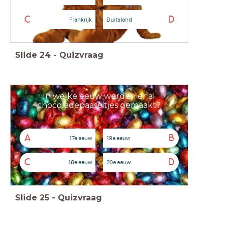
C
D
Frankrijk
Duitsland
Slide
24
-
Quizvraag
In welke eeuw werden er al
chocoladepaaseitjes gemaakt?
A
B
17e eeuw
19e eeuw
C
D
18e eeuw
20e eeuw
Slide
25
-
Quizvraag