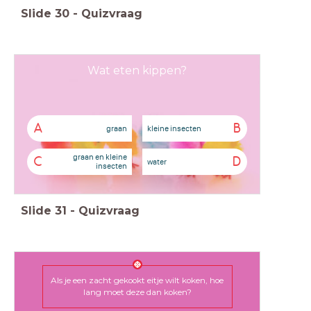
Slide
30
-
Quizvraag
Wat eten kippen?
A
B
graan
kleine insecten
graan en kleine
C
D
water
insecten
Slide
31
-
Quizvraag
Als je een zacht gekookt eitje wilt koken, hoe
lang moet deze dan koken?