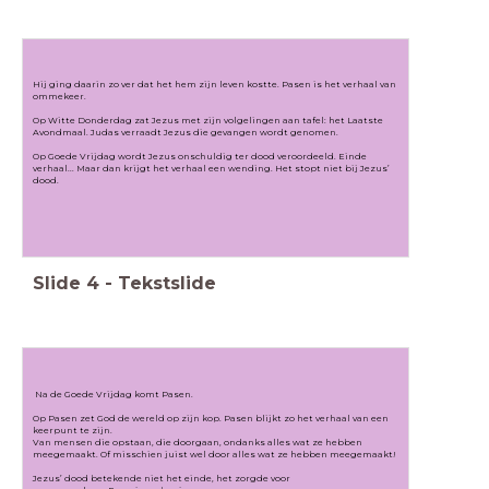
Hij ging daarin zo ver dat het hem zijn leven kostte. Pasen is het verhaal van
ommekeer.
Op Witte Donderdag zat Jezus met zijn volgelingen aan tafel: het Laatste
Avondmaal. Judas verraadt Jezus die gevangen wordt genomen.
Op Goede Vrijdag wordt Jezus onschuldig ter dood veroordeeld. Einde
verhaal... Maar dan krijgt het verhaal een wending. Het stopt niet bij Jezus’
dood.
Slide
4
-
Tekstslide
Na de Goede Vrijdag komt Pasen.
Op Pasen zet God de wereld op zijn kop. Pasen blijkt zo het verhaal van een
keerpunt te zijn.
Van mensen die opstaan, die doorgaan, ondanks alles wat ze hebben
meegemaakt. Of misschien juist wel door alles wat ze hebben meegemaakt!
Jezus’ dood betekende niet het einde, het zorgde voor