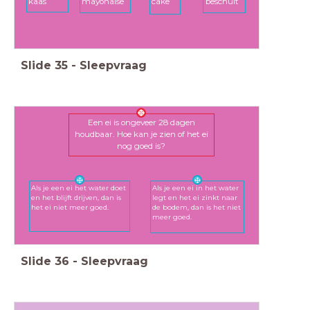
kaas
mayonaise
cake
beschuit
Slide
35
-
Sleepvraag
Een ei is ongeveer 28 dagen
houdbaar. Hoe kan je zien of het ei
nog goed is?
Als je een ei het water doet
Als je een ei in het water
en het blijft drijven, dan is
legt en het ei zinkt naar
het ei niet meer goed.
de bodem, dan is het niet
meer goed.
Slide
36
-
Sleepvraag