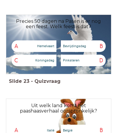
Precies 50 dagen na Pasen is er nog
een feest. Welk feest is dat?
A
B
Hemelvaart
Bevrijdingsdag
C
D
Koningsdag
Pinksteren
Slide
23
-
Quizvraag
Uit welk land komt het
paashaasverhaal oorspronkelijk?
A
B
Italië
België