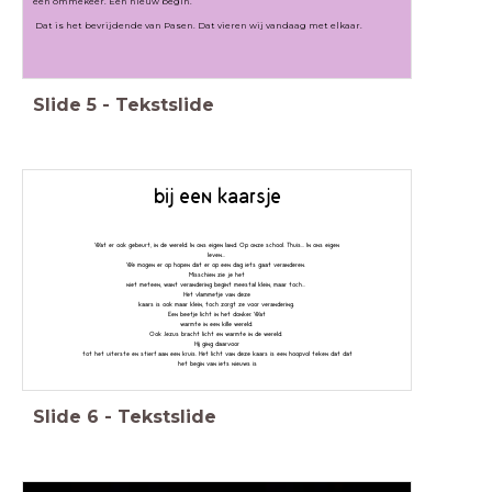
een ommekeer. Een nieuw begin.
Dat is het bevrijdende van Pasen. Dat vieren wij vandaag met elkaar.
Slide
5
-
Tekstslide
bij een kaarsje
Wat er ook gebeurt, in de wereld. In ons eigen land. Op onze school. Thuis... In ons eigen
leven...
We mogen er op hopen dat er op een dag iets gaat veranderen.
Misschien zie je het
niet meteen, want verandering begint meestal klein, maar toch...
Het vlammetje van deze
kaars is ook maar klein, toch zorgt ze voor verandering.
Een beetje licht in het donker. Wat
warmte in een kille wereld.
Ook Jezus bracht licht en warmte in de wereld.
Hij ging daarvoor
tot het uiterste en stierf aan een kruis. Het licht van deze kaars is een hoopvol teken dat dat
het begin van iets nieuws is
Slide
6
-
Tekstslide