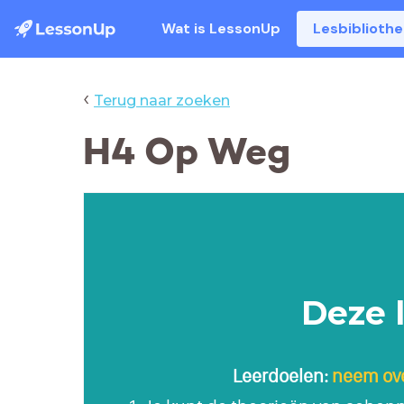
Wat is LessonUp
Lesbiblioth
‹
Terug naar zoeken
H4 Op Weg
Deze 
Leerdoelen:
neem over