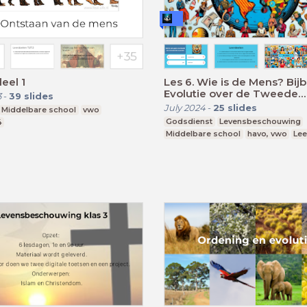
deel 1
Les 6. Wie is de Mens? Bijb
Evolutie over de Tweede
3
-
39
slides
Levensvraag
July 2024
-
25
slides
Middelbare school
vwo
Godsdienst
Levensbeschouwing
4
Middelbare school
havo, vwo
Lee