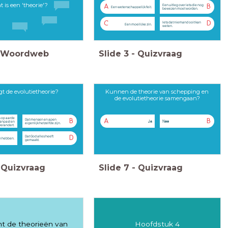
t is een 'theorie'?
Een uitleg over iets die nog
A
B
Een wetenschappelijk feit.
bewezen moet worden.
Iets dat niemand ooit kan
C
D
Een moeilijke zin.
weten.
Woordweb
Slide
3
-
Quizvraag
gt de evolutietheorie?
Kunnen de theorie van schepping en
de evolutietheorie samengaan?
n op aarde
Dat mensen en apen
B
A
B
Ja
Nee
aanpast en
eigenlijk hetzelfde zijn.
verandert.
Dat God alles heeft
D
an hebben.
gemaakt.
Quizvraag
Slide
7
-
Quizvraag
unt de theorieën van
Hoofdstuk 4