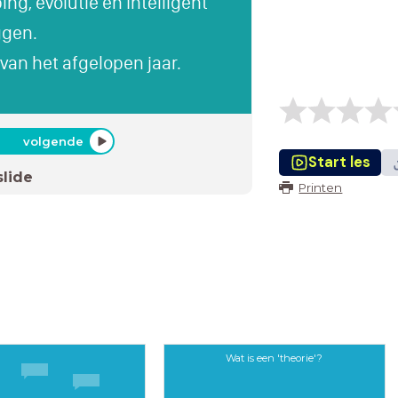
ng, evolutie en Intelligent
ggen.
 van het afgelopen jaar.
volgende
Start les
slide
Printen
Wat is een 'theorie'?