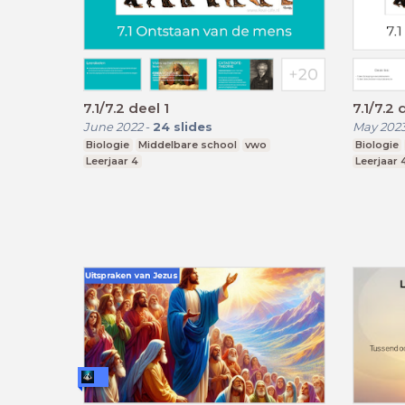
7.1/7.2 deel 1
7.1/7.2 
June 2022
-
24
slides
May 202
Biologie
Middelbare school
vwo
Biologie
Leerjaar 4
Leerjaar 