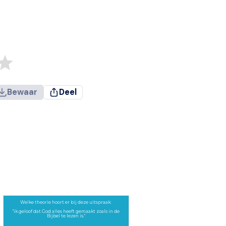
Bewaar
Deel
Welke theorie hoort er bij deze uitspraak:
"ik geloof dat God alles heeft gemaakt zoals in de
Bijbel te lezen is."