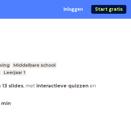
Inloggen
Start gratis
wing
Middelbare school
Leerjaar 1
n
13 slides
,
met
interactieve quizzen
en
min