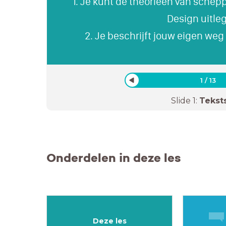
1. Je kunt de theorieën van scheppi
Design uitle
2. Je beschrijft jouw eigen weg
1
/
13
Slide
1
:
Tekst
Onderdelen in deze les
Deze les