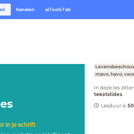
eek
Kanalen
aiToolsTab
Levensbeschou
mavo, havo, vwo
In deze les zitte
tekstslides
.
les
Lesduur is:
50
 in je schrift