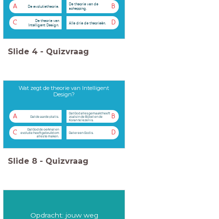
De theorie van de
A
B
De evolutietheorie.
schepping.
De theorie van
C
D
Alle drie de theorieën.
Intelligent Design.
Slide
4
-
Quizvraag
Wat zegt de theorie van Intelligent
Design?
Dat God alles gemaakt heeft
A
B
Dat de aarde plat is.
zoals in de Bijbel en de
Koran te lezen is.
Dat God de oerknal en
C
D
evolutie heeft gebruikt om
Dat er een God is.
alles te maken.
Slide
8
-
Quizvraag
Opdracht: jouw weg