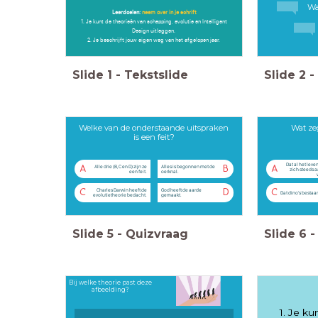
Wa
Leerdoelen:
neem over in je schrift
1. Je kunt de theorieën van schepping, evolutie en Intelligent
Design uitleggen.
2. Je beschrijft jouw eigen weg van het afgelopen jaar.
Slide
1
-
Tekstslide
Slide
2
-
Welke van de onderstaande uitspraken
Wat ze
is een feit?
Dat al het leve
Alle drie (B, C en D) zijn ze
Alles is begonnen met de
A
B
A
zich steeds 
een feit.
oerknal.
Charles Darwin heeft de
God heeft de aarde
C
D
C
Dat dino's besta
evolutietheorie bedacht.
gemaakt.
Slide
5
-
Quizvraag
Slide
6
-
Bij welke theorie past deze
afbeelding?
1. Je k