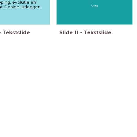
ping, evolutie en
Uitleg
ent Design uitleggen.
-
Tekstslide
Slide
11
-
Tekstslide