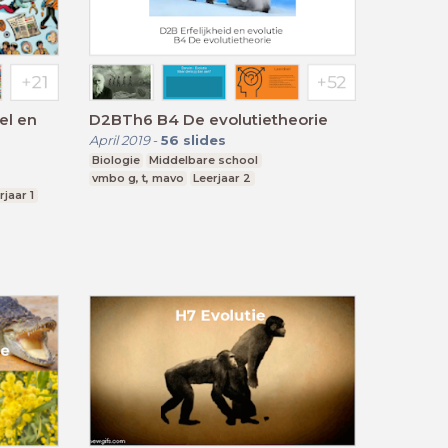
el en
D2BTh6 B4 De evolutietheorie
April 2019
-
56
slides
Biologie
Middelbare school
vmbo g, t, mavo
Leerjaar 2
rjaar 1