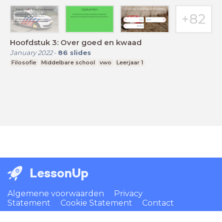
Hoofdstuk 3: Over goed en kwaad
January 2022
-
86
slides
Filosofie
Middelbare school
vwo
Leerjaar 1
LessonUp
Algemene voorwaarden
Privacy
Statement
Cookie Statement
Contact