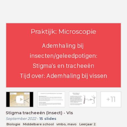
Stigma tracheeën (insect) - Vis
September 2022
-
15
slides
Biologie
Middelbare school
vmbo, mavo
Leerjaar 2