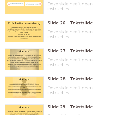
Deze slide heeft geen
Ze probeert eerst de ruzie te
Ze bekommert zich meteen om
A
B
sussen om te voorkomen dat er
Heleen.
nog meer ongelukken gebeuren.
instructies
Slide
26
-
Tekstslide
Ethische dilemma's oefening
In het lokaal hangen verschillende dilemma's.
Aan jullie de taak om in 3 tallen de dilemma's te lezen, jullie
Deze slide heeft geen
aanpak te bespreken en een post it eronder te plakken met
jullie uitkomst.
Komen jullie op 1 lijn?
instructies
Wat moet je daarvoor inzetten? Hoe zit het met je normen
en waarden?
Slide
27
-
Tekstslide
dilemma
Meneer Verbrugge bij jou in het verzorgingshuis wil graag
praten over zijn overleden man. In de teamvergadering is
Deze slide heeft geen
afgesproken om dit niet te doen omdat dit veel emotie met
zich meebrengt bij meneer. Jij staat hier niet volledig achter
omdat praten ook een manier van verwerking is.
instructies
volgende ochtend stap je de kamer in van Meneer en hij
kaart met jou het gesprek aan over zijn overleden partner.
Slide
28
-
Tekstslide
dilemma
Ouders hebben 3 kinderen in de leeftijd van 2,5 en 7 jaar.
Alle drie de kinderen zijn uit huis geplaatst door Veilig Thuis organisatie
Deze slide heeft geen
Ouders zijn beide verstandelijk beperkt , zij wonen zelfstandig en werken bij de
DZB.
Zij hebben onvoldoende opvoedvaardigheden om hun kinderen zelfstandig op te
voeden.
instructies
Moeder geeft in een gesprek aan graag nog een kindje te willen (“zij wil er graag
een thuis houden en gaat door totdat dit een keer lukt”)
Slide
29
-
Tekstslide
dilemma
Psychotische vrouw met bipolaire stoornis van 45 weigert te
eten en drinken, ook medicatie-inname verloopt
problematisch. Mevrouw vermagert sterk. Er zijn al