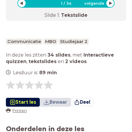
1
/
34
volgende
Slide
1
:
Tekstslide
Communicatie
MBO
Studiejaar 2
In deze les zitten
34 slides
,
met
interactieve
quizzen
,
tekstslides
en
2 videos
.
Lesduur is:
89
min
Start les
Bewaar
Deel
Printen
Onderdelen in deze les