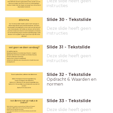
Deze slide heeft geen
verschillende manieren geprobeerd maar zonder succes.
Mevrouw weigert pertinent te eten en is bed gelegen.
instructies
Contact maken lukt met vlagen vanwege haar verwarde en
depressieve toestand.
Slide
30
-
Tekstslide
dilemma
Een Terminaal zieke moslim oudere heeft veel pijn en
zelfstandig ademen gaat steeds moeizamer. Het leven
Deze slide heeft geen
wordt gezien als heilige gift en het is niet aan de mens om
dat te beïnvloeden. De familie van meneer wilt het liefst
wachten totdat een imam er is om te besluiten of meneer
instructies
aan de beademing mag en sterkere pijnstilling krijgt. Jij ziet
meneer echt erg lijden en kent hem al een tijd. Wat is het
dilemma?
Slide
31
-
Tekstslide
wat gaan we doen vandaag?
terugblik vorige les
Bejeging & stigma's in ons beroep ( theorie + vragen)
Deze slide heeft geen
Ophalen kennis Ethisch handelen en Ethiek ( theorie)
Ethische dilemma's oefening
opdrachten in Boom ( individueel)
instructies
Je kiest een dilemma voor de podcast en maakt duo voor
eindopdracht
Slide
32
-
Tekstslide
Boom opdrachten, oefenen met dilemma's
Opdracht 6. Waarden en
BOEK: Professional maatschappelijke zorg
Thema 10 Omgaan met dilemma’s
Opdracht 3. Dilemma’s in de maatschappelijke zorg
normen
Opdracht 5. Persoonlijke en professionele waarden en
normen
Opdracht 9 casus Janne
Slide
33
-
Tekstslide
next dilemma: met wie maak je de
podcast?
Welke dilemma’s spreken jou persoonlijk aan? Welke niet? Waarom?
Deze slide heeft geen
Jullie gaan nu
duo's
maken met wie je de podcast gaat maken.
Schrijf je duo op en geef deze aan Anoek.
Hierna gaan jullie nadenken over het ethische dilemma wat jullie beide
aanspreekt.