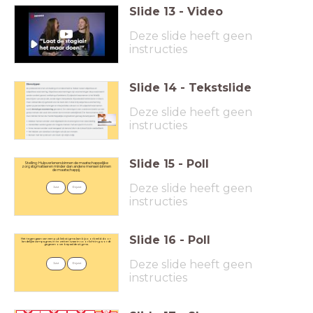
Slide
13
-
Video
Deze slide heeft geen
instructies
Slide
14
-
Tekstslide
Deze slide heeft geen
instructies
Slide
15
-
Poll
Stelling: Hulpverleners binnen de maatschappelijke
zorg stigmatiseren minder dan andere mensen binnen
de maatschappij.
Deze slide heeft geen
Juist
Onjuist
instructies
Slide
16
-
Poll
Het tegengaan van een publiek stigma kan bijvoorbeeld door
landelijke campagnes in te zetten waarin voorlichting wordt
gegeven over bepaalde stigma.
Deze slide heeft geen
Juist
Onjuist
instructies