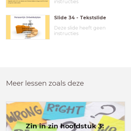
instructies
Volgende week wil ik van iedereen een Dilemma hebben en krijg je een GO of moet
je nog even verder zoeken.
Slide
34
-
Tekstslide
pop pap
Deze slide heeft geen
weet je het nog?
Smart doelen
instructies
persoonlijk leerdoel
cognitief
gedrag
Meer lessen zoals deze