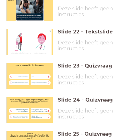
waarom?
Deze slide heeft geen
instructies
Slide
22
-
Tekstslide
Deze slide heeft geen
instructies
Slide
23
-
Quizvraag
Wat is een ethisch dilemma?
Deze slide heeft geen
A
B
Een situatie waarbij iemand verschillende keuzes tot handelen heeft die altijd verschillende waarden bevat.
Een situatie waarbij onwenselijke situaties zorgen voor verschillende meningen.
instructies
C
D
Een situatie waarbij iemand een andere mening heeft waardoor er een ruzie ontstaat.
Een situatie waarbij iemand maar één keuze tot handelen had, met een onderliggende waarde.
Slide
24
-
Quizvraag
Ethische dilemma’s kunnen onderverdeeld worden in
grotere en kleinere ethische dilemma’s. Wat is een
groot ethisch dilemma?
Deze slide heeft geen
Euthanasie bij een
Embryo’s kweken voor
A
B
coma patiënt
stamceltransplantatie
instructies
Geen van
C
D
Beide bovenstaande
bovenstaande
Slide
25
-
Quizvraag
Dilemma:
Lena ziet Heleen op de grond vallen. Tegelijkertijd
ontstaat er een massale vechtpartij. Wat moet Lena
doen?