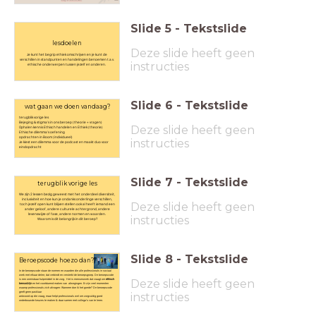
Slide
5
-
Tekstslide
lesdoelen
Deze slide heeft geen
Je kunt het begrip ethiek omschrijven en je kunt de
verschillen in standpunten en handelingen benoemen t.a.v.
instructies
ethische onderwerpen tussen jezelf en anderen.
Slide
6
-
Tekstslide
wat gaan we doen vandaag?
terugblik vorige les
Bejeging & stigma's in ons beroep ( theorie + vragen)
Deze slide heeft geen
Ophalen kennis Ethisch handelen en Ethiek ( theorie)
Ethische dilemma's oefening
opdrachten in Boom ( individueel)
instructies
Je kiest een dilemma voor de podcast en maakt duo voor
eindopdracht
Slide
7
-
Tekstslide
terugblik vorige les
We zijn 2 lessen bezig geweest met het onderdeel diversiteit,
inclusiviteit en hoe kun je ondanks onderlinge verschillen,
Deze slide heeft geen
toch jezelf open kunt blijven stellen ook al heeft iemand een
ander geloof, andere culturele achtergrond, andere
levenswijze of fase, andere normen en waarden.
instructies
Waarom is dit belangrijk in dit beroep?
Slide
8
-
Tekstslide
Beroepscode hoezo dan?
In de beroepscode staan de normen en waarden die alle professionals in sociaal
werk met elkaar delen; dat verbindt en versterkt de beroepsgroep. De beroepscode
Deze slide heeft geen
is een onmisbaar hulpmiddel in de zorg. Het is mensenwerk dat vraagt om
ethisch
bewustzijn
en het voortdurend maken van afwegingen. Er zijn veel momenten
waarop professionals zich afvragen: Wanneer doe ik het goede? De beroepscode
geeft geen pasklaar
instructies
antwoord op die vraag, maar helpt professionals wel om zorgvuldig goed
onderbouwde keuzes te maken & daar samen met collega’s van te leren.