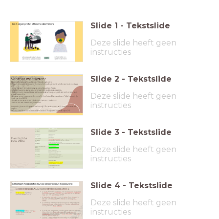
Slide
1
-
Tekstslide
les 6 eigen prof 2: ethische dilemma's
Deze slide heeft geen
instructies
Slide
2
-
Tekstslide
Deze slide heeft geen
instructies
Slide
3
-
Tekstslide
Deze slide heeft geen
instructies
Slide
4
-
Tekstslide
5 mensen hebben tot nu toe onderdeel A in geleverd
Deze slide heeft geen
instructies