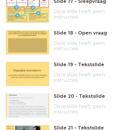
Slide
17
-
Sleepvraag
Sociale
Selffulfilling
Stigmatisering
Referentiekader
uitsluiting
prophecy
Het proces waardoor
Iemand gaat zich naar de
Deze slide heeft geen
mensen of groepen deels of
vooroordelen die
helemaal worden uitgesloten
bestaan gedragen.
van deelname aan de
maatschappij
je bekijkt een situatie vanuit je
instructies
eigen normen, waarden,
Iemand anders (onbewust)
overtuigingen en gewoontes
negatief neerzetten waardoor
die je door de jaren heen hebt
iemand wordt veroordeeld en
aangeleerd
benadeeld.
Slide
18
-
Open vraag
Wat kun jijzelf doen om te voorkomen dat je in stigma's,
generalisatie en vooroordelen gaat denken en handelen
in je professionele houding?
Deze slide heeft geen
instructies
Slide
19
-
Tekstslide
Klassikale brainstorm:
Deze slide heeft geen
wat betekent ethiek? Wat weet je al van ethisch handelen?
Heb je hier ook al ervaring mee op je stage of werk?
instructies
Slide
20
-
Tekstslide
Deze slide heeft geen
instructies
Slide
21
-
Tekstslide
Wat zou
jij doen en