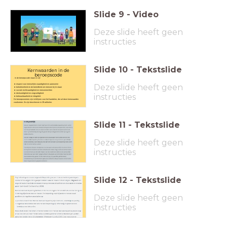
Slide
9
-
Video
Deze slide heeft geen
instructies
Slide
10
-
Tekstslide
Kernwaarden in de
beroepscode
. In de beroepscode staan er vijf:
Deze slide heeft geen
respect voor menselijke waardigheid en autonomie
betrokkenheid en de bereidheid om mensen bij te staan
sociale rechtvaardigheid en mensenrechten
deskundigheid en zorgvuldigheid
instructies
betrouwbaarheid en integriteit.
De beroepsnormen zijn richtlijnen voor het handelen, die uit deze kernwaarden
voorkomen. Ze zijn beschreven in 29 artikelen.
Slide
11
-
Tekstslide
Deze slide heeft geen
instructies
Slide
12
-
Tekstslide
Deze slide heeft geen
instructies