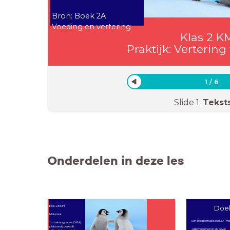
Bron: Boek 2A
Voeding en vertering
Klas 2 
Praktijk: Verterin
1
/
6
Slide
1
:
Tekst
Onderdelen in deze les
Doel
Klas: 2 KMH
Materiaal:
Een groepje maakt een 3D - mod
1 m behangpapier (Wld)
plakband / plakstift
Jullie verwerken in elk geval: