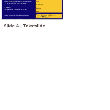
Lever
2. De organen en onderdelen worden getekend
of als gemaakte 3 D vorm opgeplakt.
Alvleesklier
3. Ze zijn op
Galblaas
de juiste manier met elkaar verbonden.
Anus
Teken
alleen de rand
van een
4. De grootte en de verhoudingen kloppen.
orgaan!
NIET inkleuren
Tip: 1 lesuur: Teken 2 lesuren: Maak 3D vormen
Slide
4
-
Tekstslide