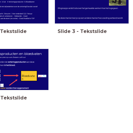
n 3. Gal 4. Verteringsproducten 5. Bloedbanen
ook iets bij bedenken over de vertering! Doe dat vooral!
Elk groepje vertelt iets over het gemaakte werk en hoe het is gegaan.
 2 lesuren / Voor onderdeel 1,2,3 : 1 lesuur
iet af: verbeteren - Voldoende - Goed
Op deze manier leer je op een andere manier hoe voeding verteerd wordt.
isen (zie verder) - Goed: Kwaliteit is TOP
Tekstslide
Slide
3
-
Tekstslide
gsproducten en bloedvaten
en plek in je werk. Bedenk zelf hoe!
rden de
verteringsproducten
van deze
omen
in het bloed.
Bloedvate
n
 water
worden hier opgenomen!
Tekstslide