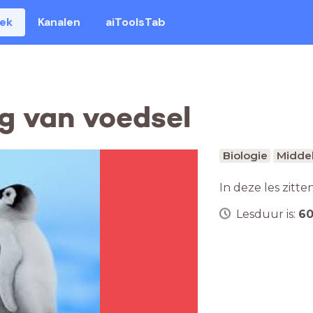
eek
Kanalen
aiToolsTab
ng van voedsel
Biologie
Middel
In deze les zitte
Lesduur is:
6