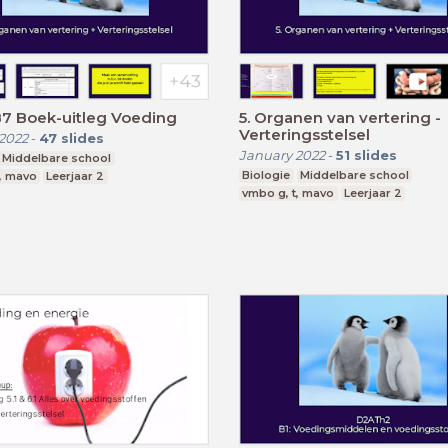
B7 Boek-uitleg Voeding
5. Organen van vertering -
Verteringsstelsel
2022
-
47
slides
January 2022
-
51
slides
Middelbare school
Biologie
Middelbare school
, mavo
Leerjaar 2
vmbo g, t, mavo
Leerjaar 2