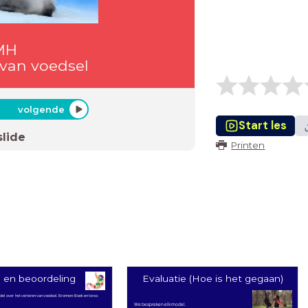
KMH
g van voedsel
volgende
Start les
slide
Printen
 en beoordeling
Evaluatie (Hoe is het gegaan)
el over het verteren van voedsel. Bronnen: Boek en torso.
We bespreken elk model.