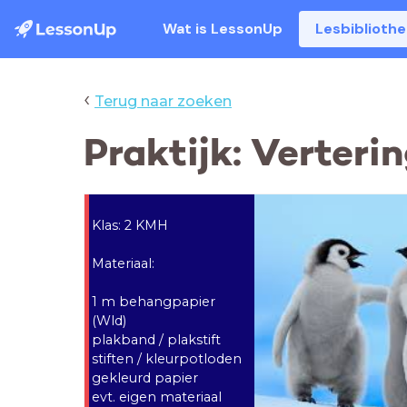
Wat is LessonUp
Lesbiblioth
‹
Terug naar zoeken
Praktijk: Verteri
Klas: 2 KMH
Materiaal:
1 m behangpapier
(Wld)
plakband / plakstift
stiften / kleurpotloden
gekleurd papier
evt. eigen materiaal