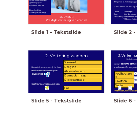
stiften / kleurpotloden
1. Organen 2. Verteringssappe
gekleurd papier
evt. eigen materiaal
Jullie kunnen er zelf natuurlijk 
Bron: Boek 2A
Groep : 3 leerlingen
Voeding en vertering
Duur : Voor de hele opdracht :
Beoordeling : Onvoldoende of n
Klas 2 KMH
Voldoende: Voldoet aan de e
Praktijk: Vertering van voedsel
Slide
1
-
Tekstslide
Slide
2
-
2. Verteringssappen
3. Verterin
Geef dit ook e
Speeksel
Vanuit
de dunne darm
wo
Maagsap
De verteringssappen zijn te zien.
voedingsstoffen opgen
Geef deze aan met een
paar
Alvleeskliersap
Koolhydrate
'druppeltjes'
Dunne darmsap
n
Dikke darmsap
Eiwitten
Geef 'Gal' aan met een bolletjes
Vetten
Gal
Vitaminen, mineralen en
Slide
5
-
Tekstslide
Slide
6
-