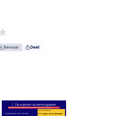
Bewaar
Deel
1. De organen op behangpapier
Noteer GROOT de namen en de klas rechtsboven op de voorkant.
De mond- keelholte
1. Op 'behangpapier' (ong. 1 meter lang)
De 6 organen van het darmkanaal