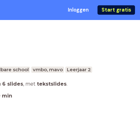
Inloggen
Start gratis
bare school
vmbo, mavo
Leerjaar 2
n
6 slides
,
met
tekstslides
.
0
min