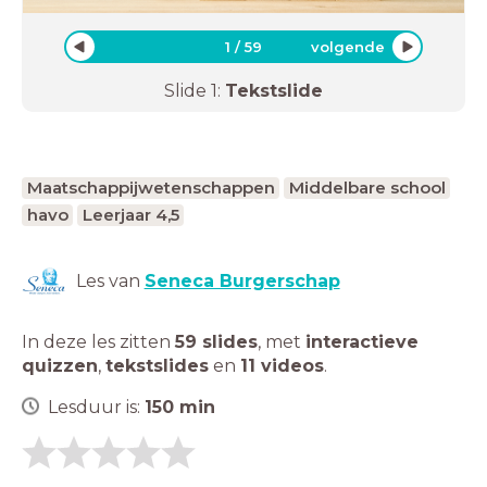
1
/
59
volgende
Slide
1
:
Tekstslide
Maatschappijwetenschappen
Middelbare school
havo
Leerjaar 4,5
Les van
Seneca Burgerschap
In deze les zitten
59 slides
,
met
interactieve
quizzen
,
tekstslides
en
11 videos
.
Lesduur is:
150
min