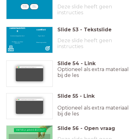
Deze slide heeft geen
Manifest 
Latent 
conflict
conflict
instructies
Slide
53
-
Tekstslide
samenwerkin
conflict
g
Gemeenschappelijk doel
Eigen doel
Deze slide heeft geen
Handelen op elkaar
Elkaar tegenwerken
afstemmen
instructies
Slide
54
-
Link
Optioneel als extra materiaal
maatschappij-wetenschappen.nl
bij de les
Slide
55
-
Link
maatschappij-wetenschappen.nl
Optioneel als extra materiaal
bij de les
Slide
56
-
Open vraag
Wat heb je geleerd deze les?
Wat heb je geleerd deze les?