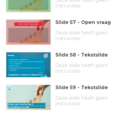
Deze slide heeft geen
instructies
Slide
57
-
Open vraag
Wat vind je nog lastig?
Wat vind je nog lastig?
Deze slide heeft geen
instructies
Slide
58
-
Tekstslide
Ik leerde...
wat sociale ongelijkheid is.
hoe macht en dwang van elkaar verschillen en
Deze slide heeft geen
hoe ze relateren.
wat gezag is.
de tegenpolen samenwerking en conflict te
instructies
begrijpen.
Volgende les Hoofdstuk 4: Politiek in theorie
Slide
59
-
Tekstslide
Deze slide heeft geen
instructies
Einde van hoofdstuk 3
De samenleving en verschillen