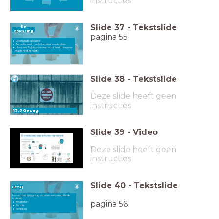
instructies
Slide
37
-
Tekstslide
De
oplossing
pagina 55
Dwang is de oplossing
Een actor met macht kan dwang gebruiken
Hoe meer
hulpbronnen
een actor heeft, hoe meer
macht hij of zij heeft
Slide
38
-
Tekstslide
Deze slide heeft geen
instructies
§3.3 Gezag
Slide
39
-
Video
Deze slide heeft geen
instructies
Slide
40
-
Tekstslide
Gezag
Iemand kan zijn gezag ontlenen aan verschillende
bronnen:
pagina 56
Kwaliteiten
Functie
Prestaties