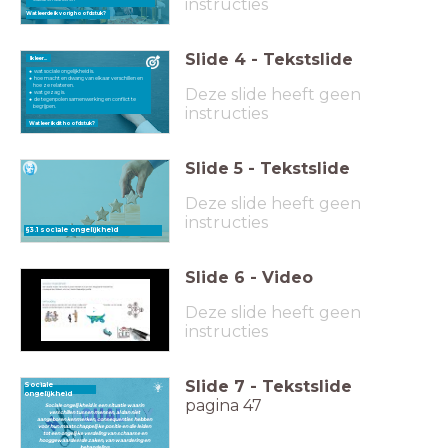
instructies
Wat leerde ik vorig hoofdstuk?
Slide
4
-
Tekstslide
Ik leer...
wat sociale ongelijkheid is.
hoe macht en dwang van elkaar verschillen en
hoe ze relateren.
Deze slide heeft geen
wat gezag is.
de tegenpolen samenwerking en conflict te
begrijpen.
instructies
Wat leer ik dit hoofdstuk?
Slide
5
-
Tekstslide
Deze slide heeft geen
instructies
§3.1 sociale ongelijkheid
Slide
6
-
Video
Deze slide heeft geen
instructies
Slide
7
-
Tekstslide
Sociale
ongelijkheid
pagina 47
Sociale ongelijkheid is een situatie waarin
verschillen tussen mensen, al dan niet
aangeboren kenmerken, consequenties hebben
voor hun maatschappelijke positie en die leiden
tot een ongelijke verdeling van schaarse en
hooggewaardeerde zaken, van waardering en
behandeling.