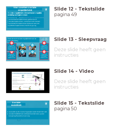
Slide
12
-
Tekstslide
Vier soorten sociale
ongelijkheid
pagina 49
Sociale ongelijkheid ontstaat bij een ongelijke
verdeling van hulpbronnen:
1. economische hulpbronnen; geld en bezit
2. sociale hulpbronnen; contacten met mensen
3. symbolische hulpbronnen; status en aanzien
4. politieke hulpbronnen; macht en gezag
Slide
13
-
Sleepvraag
Sleep de soort sociale ongelijkheid naar de
juiste afbeelding.
ongelijke
ongelijke
verdeling van
verdeling van
Deze slide heeft geen
economische
symbolische
hulpbronnen
hulpbronnen
instructies
ongelijke
ongelijke
verdeling van
verdeling van
sociale
politieke
hulpbronnen
hulpbronnen
Slide
14
-
Video
Deze slide heeft geen
instructies
Slide
15
-
Tekstslide
Sociale
mobiliteit
pagina 50
jouw plek op de
maatschappelijke ladder
staat niet vast
sociale mobiliteit kan verklaard worden door
positie
toewijzing
of
positieverwerving