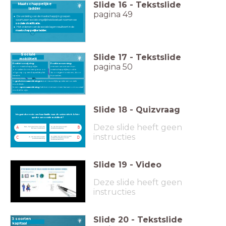
Slide
16
-
Tekstslide
Maatschappelijke
ladder
pagina 49
De verdeling van de maatschappij in groepen
waartussen sociale ongelijkheid bestaat noemen we
sociale stratificatie.
Het ordenen van de sociale lagen resulteert in de
maatschappelijke ladder.
Slide
17
-
Tekstslide
Sociale
mobiliteit
Positietoewijzing:
Positieverwerving:
pagina 50
door maatschappelijke
mensen verwerven hun
oorzaken komt een persoon
maatschappelijke positie
of groep op een bepaalde plek
door eigen toedoen, door
terecht.
hun acties.
In
gesloten samenlevingen
is er nauwelijks sprake van sociale
mobiliteit.
In een
open samenleving
hebben mensen meer kansen om sociaal
mobiel te zijn.
Slide
18
-
Quizvraag
Iris gaat als eerste van haar familie naar de universiteit. Is hier sprake van sociale mobiliteit?
Iris gaat als eerste van haar familie naar de universiteit. Is hier
sprake van sociale mobiliteit?
Deze slide heeft geen
Nee, het gaat hier niet om
Ja, via het proces van
A
B
sociale mobiliteit
positietoewijzing
instructies
Ja, zowel via het proces van
Ja, via het proces van
C
D
positietoewijzing als van
positieverwerving
positieverwerving
Slide
19
-
Video
Deze slide heeft geen
instructies
Slide
20
-
Tekstslide
3 soorten
kapitaal