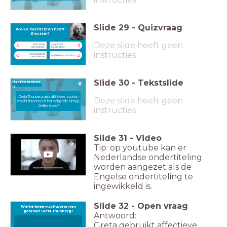
Slide
29
-
Quizvraag
Welke machtsbron heeft
Welke machtsbron heeft Einstein?
Einstein?
Deze slide heeft geen
affectieve
cognitieve
A
B
machtsbron
machtsbron
instructies
economische
C
D
politieke machtsbron
machtsbron
Slide
30
-
Tekstslide
Machtsbronne
n
Greta Thunberg gebruikt twee soorten
Deze slide heeft geen
machtsbronnen in het volgende filmpje.
Welke twee?
instructies
Slide
31
-
Video
0
Tip: op youtube kan er
Nederlandse ondertiteling
worden aangezet als de
Engelse ondertiteling te
ingewikkeld is.
Slide
32
-
Open vraag
Welke twee machtsbronnen
Welke twee machtsbronnen gebruikt Greta Thunberg?
gebruikt Greta Thunberg?
Antwoord:
Greta gebruikt affectieve