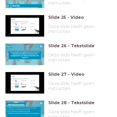
instructies
§3.2 Macht
Slide
25
-
Video
Deze slide heeft geen
instructies
Slide
26
-
Tekstslide
Macht
Het vermogen om hulpbronnen in te zetten om
Deze slide heeft geen
bepaalde doelstellingen te bereiken en de
mogelijkheden van anderen te beperken of te
vergroten.
instructies
Slide
27
-
Video
Deze slide heeft geen
instructies
Slide
28
-
Tekstslide
Vier
machtsbronnen
Affectieve machtsbronnen: gevoel en emoties
Cognitieve machtsbronnen: kennis
Deze slide heeft geen
Economische machtsbronnen: geld
Politieke machtsbronnen: politieke machtsdragers
instructies