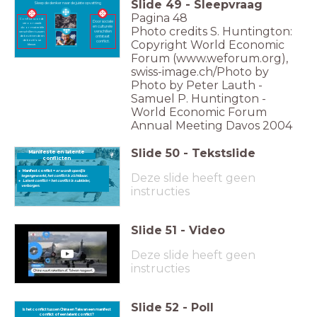
Slide
49
-
Sleepvraag
Sleep de denker naar de juiste opvatting
Pagina 48
Conflict wordt
Door sociale
veroorzaakt
en culturele
Photo credits S. Huntington:
door materiële
verschillen
verschillen tussen
de bezittende en
ontstaat
de bezitlose
Copyright World Economic
conflict.
klasse.
Forum (www.weforum.org),
swiss-image.ch/Photo by
Photo by Peter Lauth -
Samuel P. Huntington -
World Economic Forum
Annual Meeting Davos 2004
Slide
50
-
Tekstslide
Manifeste en latente
conflicten
Manifest conflict =
er wordt openlijk
Deze slide heeft geen
tegengewerkt, het conflict is zichtbaar.
Latent conflict = het conflict is subtieler,
verborgen.
instructies
Slide
51
-
Video
Deze slide heeft geen
instructies
Slide
52
-
Poll
Is het conflict tussen China en Taiwan een manifest
Is het conflict tussen China en Taiwan een manifest conflict of een latent conflict?
conflict of een latent conflict?