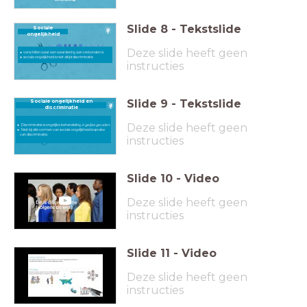
Slide
8
-
Tekstslide
Sociale
ongelijkheid
Deze slide heeft geen
verschillen waar een waardering aan verbonden is
sociale ongelijkheid is niet altijd discriminatie
instructies
Slide
9
-
Tekstslide
Sociale ongelijkheid en
discriminatie
Deze slide heeft geen
Discriminatie is ongelijke behandeling
in gelijke gevallen.
Niet bij alle vormen van sociale ongelijkheid is sprake
van discriminatie.
instructies
Slide
10
-
Video
Deze slide heeft geen
instructies
Slide
11
-
Video
Deze slide heeft geen
instructies