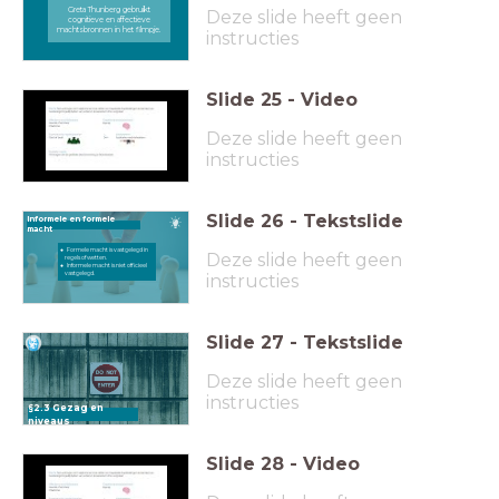
Greta Thunberg gebruikt
Deze slide heeft geen
cognitieve en affectieve
machtsbronnen in het filmpje.
instructies
Slide
25
-
Video
Deze slide heeft geen
instructies
Slide
26
-
Tekstslide
Informele en formele
macht
Formele macht is vastgelegd in
Deze slide heeft geen
regels of wetten.
Informele macht is niet officieel
vastgelegd.
instructies
Slide
27
-
Tekstslide
Deze slide heeft geen
instructies
§2.3 Gezag en
niveaus
Slide
28
-
Video