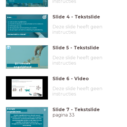
instructies
hiervan.
Slide
4
-
Tekstslide
Ik leer...
wat sociale ongelijkheid is.
macht en dwang te onderscheiden en te relateren.
Deze slide heeft geen
het begrip gezag.
de tegenpolen samenwerking en conflict.
de gevolgen van democratisering en globalisering.
instructies
Wat leer ik dit hoofdstuk?
Slide
5
-
Tekstslide
Deze slide heeft geen
instructies
§2.1 sociale
ongelijkheid
Slide
6
-
Video
Deze slide heeft geen
instructies
Slide
7
-
Tekstslide
Sociale
ongelijkheid
pagina 33
Sociale ongelijkheid is een situatie waarin
verschillen tussen mensen, al dan niet aangeboren
kenmerken, consequenties hebben voor hun
maatschappelijke positie en die leiden tot een
ongelijke verdeling van schaarse en
hooggewaardeerde zaken, van waardering en
behandeling.