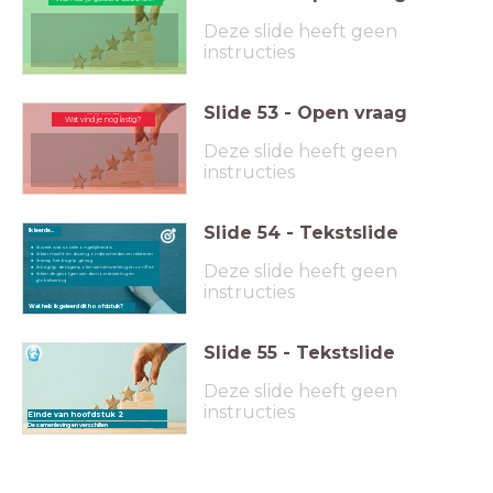
Deze slide heeft geen
instructies
Slide
53
-
Open vraag
Wat vind je nog lastig?
Wat vind je nog lastig?
Deze slide heeft geen
instructies
Slide
54
-
Tekstslide
Ik leerde...
ik weet wat sociale ongelijkheid is
ik kan macht en dwang onderscheiden en relateren
ik snap het begrip gezag
Deze slide heeft geen
ik begrijp de tegenpolen samenwerking en conflict
ik ken de gevolgen van democratisering en
globalisering
instructies
Wat heb ik geleerd dit hoofdstuk?
Slide
55
-
Tekstslide
Deze slide heeft geen
instructies
Einde van hoofdstuk 2
De samenleving en verschillen