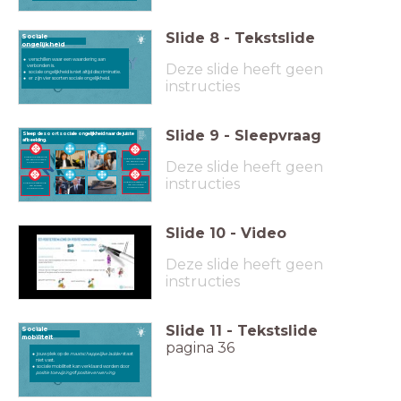
Slide
8
-
Tekstslide
Sociale
ongelijkheid
verschillen waar een waardering aan
Deze slide heeft geen
verbonden is.
sociale ongelijkheid is niet altijd discriminatie.
er zijn vier soorten sociale ongelijkheid.
instructies
Slide
9
-
Sleepvraag
Sleep de soort sociale ongelijkheid naar de juiste
afbeelding.
ongelijke verdeling
ongelijke verdeling
van economische
Deze slide heeft geen
van symbolische
hulpbronnen
hulpbronnen
instructies
ongelijke verdeling
ongelijke verdeling
van politieke
van sociale
hulpbronnen
hulpbronnen
Slide
10
-
Video
Deze slide heeft geen
instructies
Slide
11
-
Tekstslide
Sociale
mobiliteit
pagina 36
jouw plek op de
maatschappelijke ladder
staat
niet vast.
sociale mobiliteit kan verklaard worden door
positie toewijzing
of
positieverwerving.