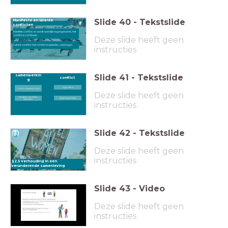
Slide
40
-
Tekstslide
Manifeste en latente
conflicten
Manifest conflict: er wordt openlijk tegengewerkt, het
conflict is zichtbaar.
Deze slide heeft geen
Latent conflict: het conflict is subtieler, verborgen.
instructies
Slide
41
-
Tekstslide
samenwerkin
conflict
g
Eigen doel
Gemeenschappelijk doel
Deze slide heeft geen
Handelen op elkaar
Elkaar tegenwerken
afstemmen
instructies
Slide
42
-
Tekstslide
Deze slide heeft geen
instructies
§2.5 Verhouding in een
veranderende samenleving
Slide
43
-
Video
Deze slide heeft geen
instructies