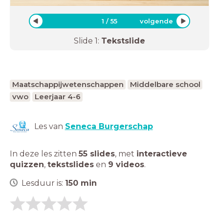
1
/
55
volgende
Slide
1
:
Tekstslide
Maatschappijwetenschappen
Middelbare school
vwo
Leerjaar 4-6
Les van
Seneca Burgerschap
In deze les zitten
55 slides
,
met
interactieve
quizzen
,
tekstslides
en
9 videos
.
Lesduur is:
150
min