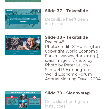
Slide
37
-
Tekstslide
Conflic
t
Deze slide heeft geen
Een situatie waarin individuen, groepen en/of
staten elkaar tegenwerken om de eigen doelen
te bereiken.
instructies
Slide
38
-
Tekstslide
Conflictbenadering van Marx en Huntington
Pagina 48
Photo credits S. Huntington:
Copyright World Economic
Karl Marx (1818-1883)
Samuel Huntington (1927-2008)
Filosoof
Politicoloog
Forum (www.weforum.org),
swiss-image.ch/Photo by
Photo by Peter Lauth -
Samuel P. Huntington -
World Economic Forum
Annual Meeting Davos 2004
Slide
39
-
Sleepvraag
Sleep de denker naar de juiste opvatting
<span
<span
style="color:rgb(255,
style="color:rgb(255,
Deze slide heeft geen
255, 255)">Conflict wordt
255, 255)">Door
veroorzaakt door
materiële verschillen
sociale en culturele
tussen de bezittende en
verschillen ontstaat
de bezitlose klasse.
instructies
</span>
conflict.</span>