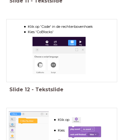
Slide
11
-
Tekstslide
Klik op 'Code' in de rechterbovenhoek
Kies 'CoBlocks'
Slide
12
-
Tekstslide
Klik op
Kies