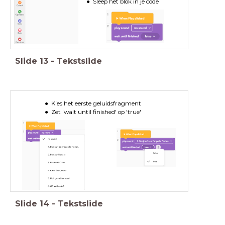
Sleep het blok in je code
Slide
13
-
Tekstslide
Kies het eerste geluidsfragment
Zet 'wait until finished' op 'true'
Slide
14
-
Tekstslide