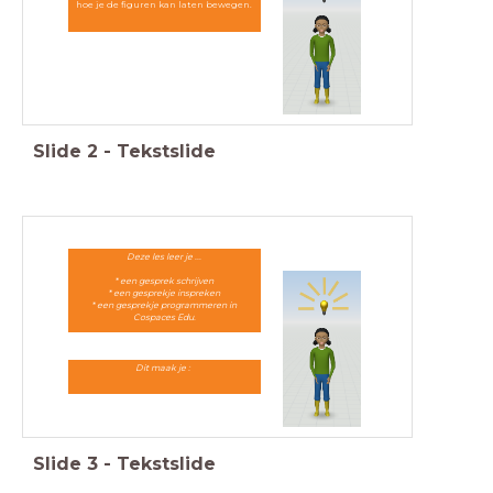
hoe je de figuren kan laten bewegen.
Slide
2
-
Tekstslide
Deze les leer je ...
* een gesprek schrijven
* een gesprekje inspreken
* een gesprekje programmeren in
Cospaces Edu.
Dit maak je :
Slide
3
-
Tekstslide