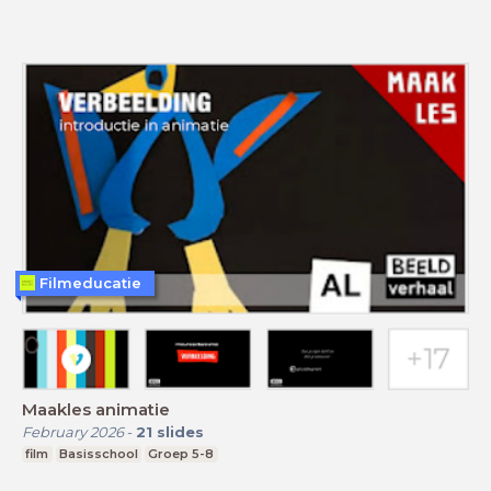
Filmeducatie
Maakles animatie
February 2026
-
21
slides
film
Basisschool
Groep 5-8