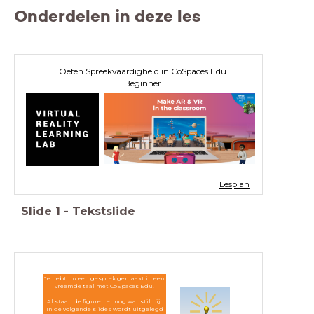
Onderdelen in deze les
Oefen Spreekvaardigheid in CoSpaces Edu
Beginner
Lesplan
Slide
1
-
Tekstslide
Je hebt nu een gesprek gemaakt in een
vreemde taal met CoSpaces Edu.
Al staan de figuren er nog wat stil bij.
In de volgende slides wordt uitgelegd