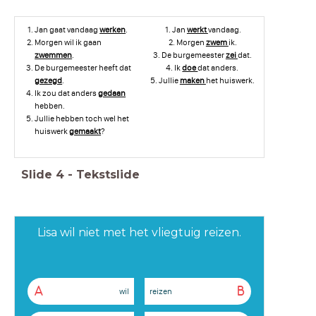
Jan gaat vandaag
werken
.
Jan
werkt
vandaag.
Morgen wil ik gaan
Morgen
zwem
ik.
zwemmen
.
De burgemeester
zei
dat.
De burgemeester heeft dat
Ik
doe
dat anders.
gezegd
.
Jullie
maken
het huiswerk.
Ik zou dat anders
gedaan
hebben.
Jullie hebben toch wel het
huiswerk
gemaakt
?
Slide
4
-
Tekstslide
Lisa wil niet met het vliegtuig reizen.
A
B
wil
reizen