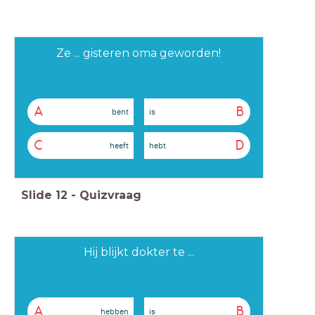
Ze ... gisteren oma geworden!
A
B
bent
is
C
D
heeft
hebt
Slide
12
-
Quizvraag
Hij blijkt dokter te ...
A
B
hebben
is