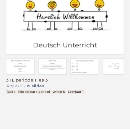
3TL periode 1 les 3
July 2025
-
19
slides
Duits
Middelbare school
vmbo k
Leerjaar 1