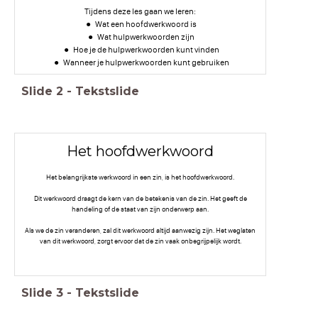
Tijdens deze les gaan we leren:
Wat een hoofdwerkwoord is
Wat hulpwerkwoorden zijn
Hoe je de hulpwerkwoorden kunt vinden
Wanneer je hulpwerkwoorden kunt gebruiken
Slide
2
-
Tekstslide
Het hoofdwerkwoord
Het belangrijkste werkwoord in een zin, is het hoofdwerkwoord.
Dit werkwoord draagt de kern van de betekenis van de zin. Het geeft de
handeling of de staat van zijn onderwerp aan.
Als we de zin veranderen, zal dit werkwoord altijd aanwezig zijn. Het weglaten
van dit werkwoord, zorgt ervoor dat de zin vaak onbegrijpelijk wordt.
Slide
3
-
Tekstslide