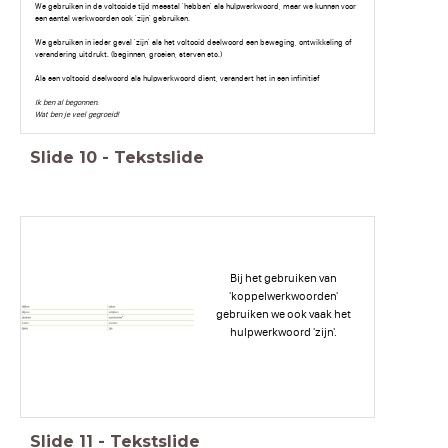
We gebruiken in de voltooide tijd meestal 'hebben' als hulpwerkwoord, maar we kunnen voor
een aantal werkwoorden ook 'zijn' gebruiken.
We gebruiken in ieder geval 'zijn' als het voltooid deelwoord een beweging, ontwikkeling of
verandering uitdrukt. (beginnen, groeien, sterven etc.)
Als een voltooid deelwoord als hulpwerkwoord dient, verandert het in een infinitief
Ik ben al begonnen.
Wat ben je veel gegroeid!
Slide
10
-
Tekstslide
Bij het gebruiken van
'koppelwerkwoorden'
gebruiken we ook vaak het
hulpwerkwoord 'zijn'.
Slide
11
-
Tekstslide