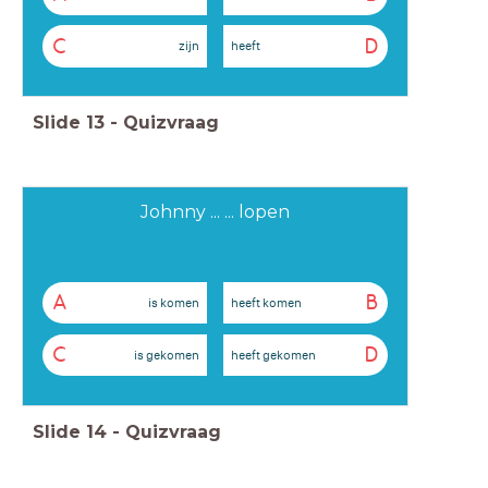
C
D
zijn
heeft
Slide
13
-
Quizvraag
Johnny ... ... lopen
A
B
is komen
heeft komen
C
D
is gekomen
heeft gekomen
Slide
14
-
Quizvraag