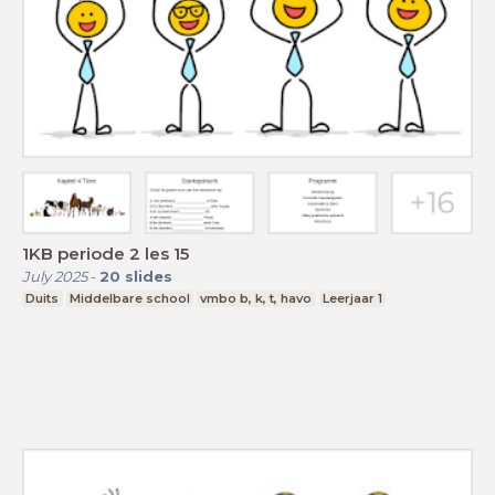
1KB periode 2 les 15
July 2025
-
20
slides
Duits
Middelbare school
vmbo b, k, t, havo
Leerjaar 1