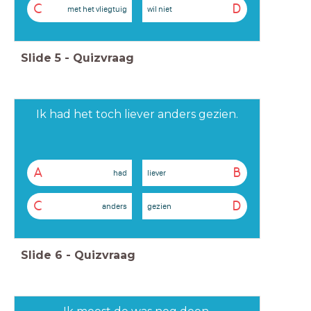
C
D
met het vliegtuig
wil niet
Slide
5
-
Quizvraag
Ik had het toch liever anders gezien.
A
B
had
liever
C
D
anders
gezien
Slide
6
-
Quizvraag