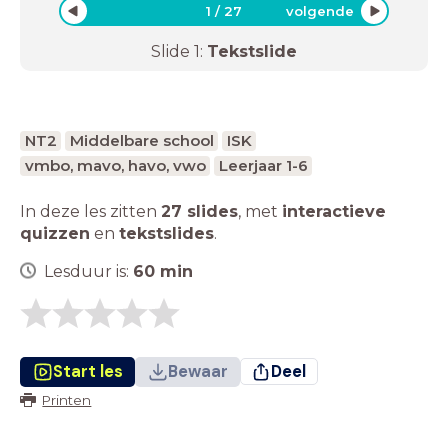
1
/
27
volgende
Slide
1
:
Tekstslide
NT2
Middelbare school
ISK
vmbo, mavo, havo, vwo
Leerjaar 1-6
In deze les zitten
27 slides
,
met
interactieve
quizzen
en
tekstslides
.
Lesduur is:
60
min
Start les
Bewaar
Deel
Printen