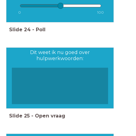
0
100
Slide
24
-
Poll
Dit weet ik nu goed over
hulpwerkwoorden:
Slide
25
-
Open vraag