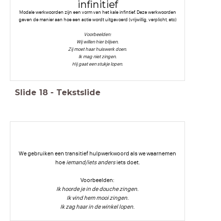
infinitief
Modale werkwoorden zijn een vorm van het kale infintief. Deze werkwoorden
geven de manier aan hoe een actie wordt uitgevoerd (vrijwillig, verplicht, etc)
Voorbeelden:
Wij willen hier blijven.
Zij moet haar huiswerk doen.
Ik mag niet zingen.
Hij gaat een stukje lopen.
Slide
18
-
Tekstslide
We gebruiken een transitief hulpwerkwoord als we waarnemen
hoe
iemand/iets anders
iets doet.
Voorbeelden:
Ik hoorde je in de douche zingen.
Ik vind hem mooi zingen.
Ik zag haar in de winkel lopen.