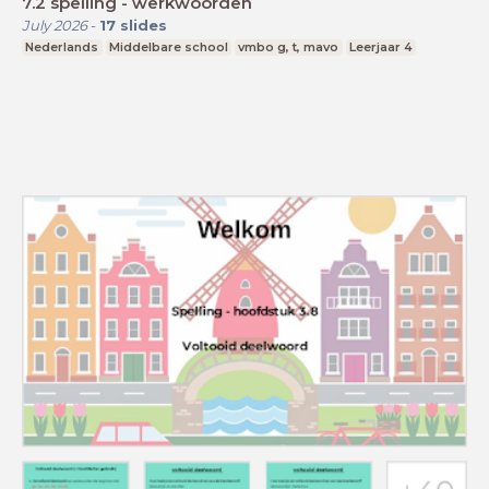
7.2 spelling - werkwoorden
July 2026
-
17
slides
Nederlands
Middelbare school
vmbo g, t, mavo
Leerjaar 4