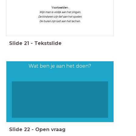
Voorbeelden:
Mijn man is vrolijk aan het zingen.
De kinderen zijn lief aan het spelen.
De buren zijn luid aan het lachen.
Slide
21
-
Tekstslide
Wat ben je aan het doen?
Slide
22
-
Open vraag