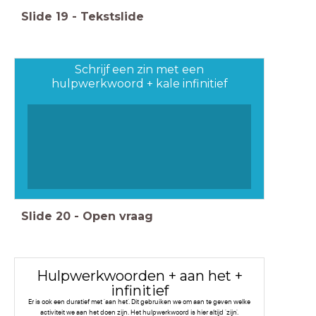
Slide
19
-
Tekstslide
Schrijf een zin met een
hulpwerkwoord + kale infinitief
Slide
20
-
Open vraag
Hulpwerkwoorden + aan het +
infinitief
Er is ook een duratief met 'aan het'. Dit gebruiken we om aan te geven welke
activiteit we aan het doen zijn. Het hulpwerkwoord is hier altijd 'zijn'.