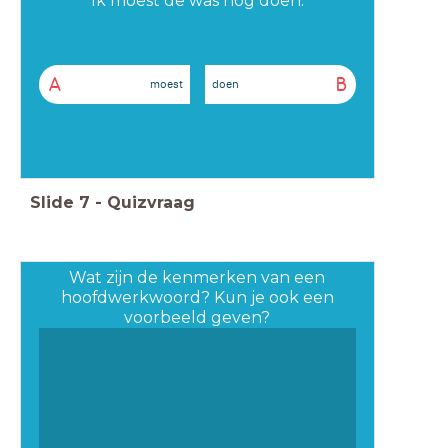
Ik moest de was nog doen.
A
B
moest
doen
Slide
7
-
Quizvraag
Wat zijn de kenmerken van een
hoofdwerkwoord? Kun je ook een
voorbeeld geven?