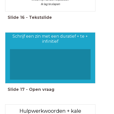
Ik lag te slapen
Slide
16
-
Tekstslide
Schrijf een zin met een duratief + te +
infinitief
Slide
17
-
Open vraag
Hulpwerkwoorden + kale