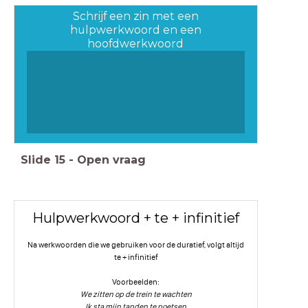
Schrijf een zin met een
hulpwerkwoord en een
hoofdwerkwoord
Slide
15
-
Open vraag
Hulpwerkwoord + te + infinitief
Na werkwoorden die we gebruiken voor de duratief, volgt altijd
te + infinitief
Voorbeelden:
We zitten op de trein te wachten
Ik sta mijn tanden te poetsen