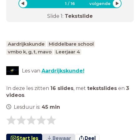
1
/
16
volgende
Slide
1
:
Tekstslide
Aardrijkskunde
Middelbare school
vmbo k, g, t, mavo
Leerjaar 4
Les van
Aardrijkskunde!
In deze les zitten
16 slides
,
met
tekstslides
en
3
videos
.
Lesduur is:
45
min
Start les
Bewaar
Deel