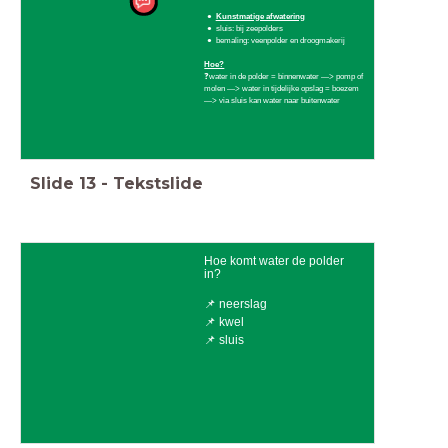
Kunstmatige afwatering
sluis: bij zeepolders
bemaling: veenpolder en droogmakerij
Hoe?
❓water in de polder = binnenwater —> pomp of
molen —> water in tijdelijke opslag = boezem
—> via sluis kan water naar buitenwater
Slide
13
-
Tekstslide
Hoe komt water de polder
in?
📌 neerslag
📌 kwel
📌 sluis