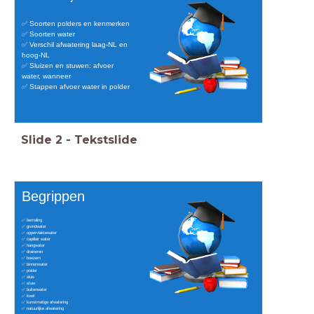
✅ Soorten polders en kenmerken
✅ Soorten water
✅ Verschil afwatering laag-NL en
hoog-NL
✅ Sluizen en stuwen: afvoer
water, wanneer
✅ Stappen afvoer water in polder
Slide
2
-
Tekstslide
Begrippen
✅ bemaling
✅ grondwater
✅ oppervlaktewater
✅ capillair water
✅ hangwater
✅ draineren
✅ boezem
✅ binnenwater
✅ polder
✅ sluis
✅ stuw
✅ buitenwater
✅ kwel
✅ kunstmatige afwatering
✅ natuurlijke afwatering