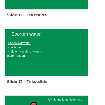
Slide
11
-
Tekstslide
Soorten water
Oppervlaktewater
:
📌 zichtbaar
📌 sloten, kanalen, rivieren,
meren, zeeën
Slide
12
-
Tekstslide
Afwatering laag-Nederland