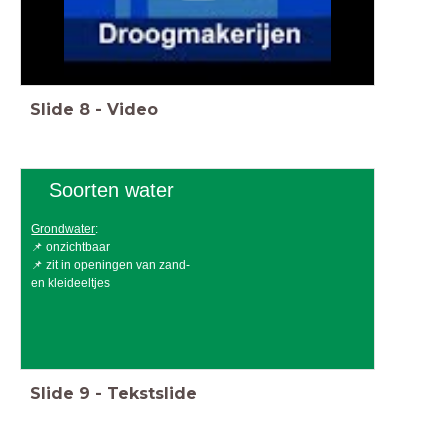
Slide
8
-
Video
Soorten water
Grondwater
:
📌 onzichtbaar
📌 zit in openingen van zand-
en kleideeltjes
Slide
9
-
Tekstslide