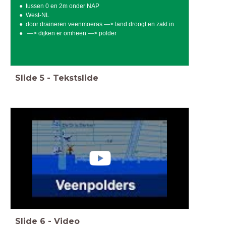
tussen 0 en 2m onder NAP
West-NL
door draineren veenmoeras —> land droogt en zakt in
—> dijken er omheen —> polder
Slide
5
-
Tekstslide
Slide
6
-
Video