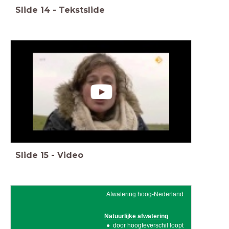
Slide
14
-
Tekstslide
Slide
15
-
Video
Afwatering hoog-Nederland
Natuurlijke afwatering
door hoogteverschil loopt