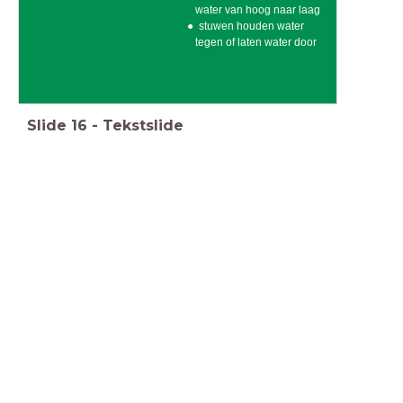
water van hoog naar laag
stuwen houden water
tegen of laten water door
Slide
16
-
Tekstslide