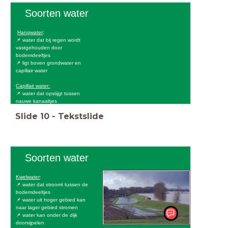
Soorten water
Hangwater
:
📌 water dat bij regen wordt
vastgehouden door
bodemdeeltjes
📌 ligt boven grondwater en
capillair water
Capillair water:
📌 water dat opstijgt tussen
nauwe kanaaltjes
Slide
10
-
Tekstslide
Soorten water
Kwelwater
:
📌 water dat stroomt tussen de
bodemdeeltjes
📌 water uit hoger gebied kan
naar lager gebied stromen
📌 water kan onder de dijk
doorsijpelen