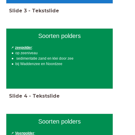
Slide
3
-
Tekstslide
Soorten polders
📌
zeepolder
:
op zeeniveau
sedimentatie zand en klei door zee
bij Waddenzee en Noordzee
Slide
4
-
Tekstslide
Soorten polders
📌
Veenpolder
: