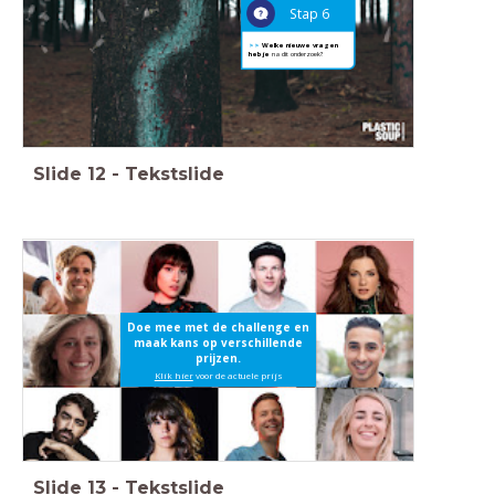
Stap 6
>>
Welke nieuwe vragen
heb je
na dit onderzoek?
Slide
12
-
Tekstslide
Doe mee met de challenge en
maak kans op verschillende
prijzen.
Klik hier
voor de actuele prijs
Slide
13
-
Tekstslide