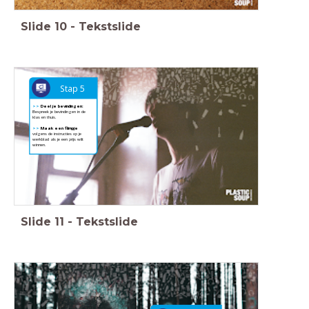
Slide
10
-
Tekstslide
Stap 5
>>
Deel je bevindingen:
Bespreek je bevindingen in de
klas en thuis.
>>
Maak een filmpje
volgens de instructies op je
werkblad als je een prijs wilt
winnen.
Slide
11
-
Tekstslide