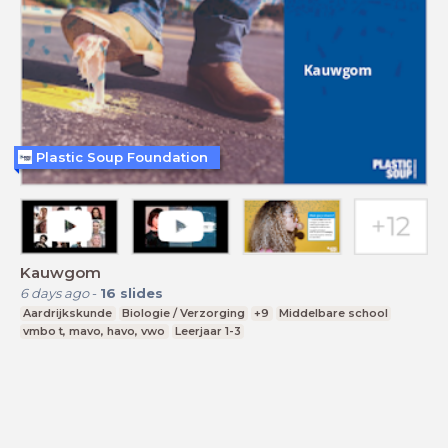
Plastic Soup Foundation
Kauwgom
6 days ago
-
16
slides
Aardrijkskunde
Biologie / Verzorging
+9
Middelbare school
vmbo t, mavo, havo, vwo
Leerjaar 1-3