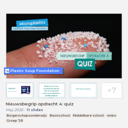
Plastic Soup Foundation
Nieuwsbegrip opdracht 4: quiz
May 2026
-
11
slides
Burgerschapsonderwijs
Basisschool
Middelbare school
vmbo
Groep 7,8