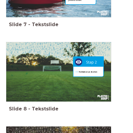
genoemd worden.
Slide
7
-
Tekstslide
Stap 2
>>
Formuleer je doelen
Slide
8
-
Tekstslide