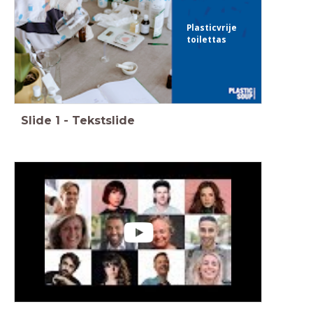
Plasticvrije
toilettas
Slide
1
-
Tekstslide