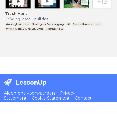
Trash Hunt
February 2022
-
17
slides
Aardrijkskunde
Biologie / Verzorging
+6
Middelbare school
vmbo t, mavo, havo, vwo
Leerjaar 1-3
LessonUp
Algemene voorwaarden
Privacy
Statement
Cookie Statement
Contact
Nederlands