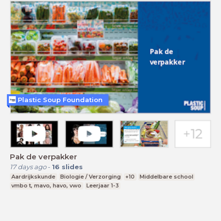
Plastic Soup Foundation
Pak de verpakker
17 days ago
-
16
slides
Aardrijkskunde
Biologie / Verzorging
+10
Middelbare school
vmbo t, mavo, havo, vwo
Leerjaar 1-3