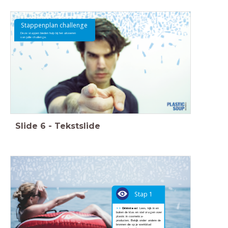
Stappenplan challenge
Deze stappen bieden hulp bij het uitvoeren
van jullie challenge.
Slide
6
-
Tekstslide
Stap 1
>>
Oriënteer:
Lees, kijk in en
buiten de klas en stel vragen over
plastic in cosmetica-
producten. Bekijk onder andere de
bronnen die op je werkblad