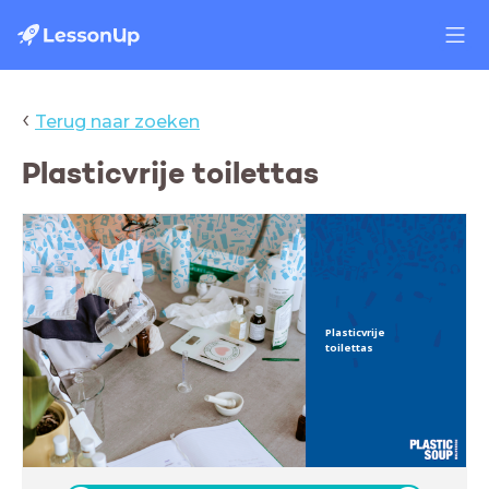
‹
Terug naar zoeken
Plasticvrije toilettas
Plasticvrije
toilettas