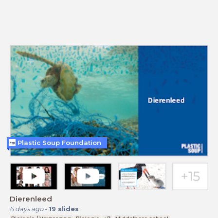
Plastic Soup Foundation
Dierenleed
6 days ago
-
19
slides