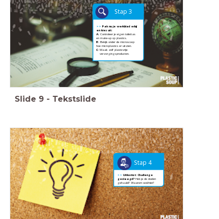
Stap 3
>>
Pak nu je werkblad erbij
en k
ies uit:
A:
Controleer je eigen toilettas
A:
en make-up op plastics.
B:
Bekijk onder de microscoop
B:
hoe microplastics er uitzien.
C:
Maak zelf plasticvrije
C:
verzorgingsproducten.
Slide
9
-
Tekstslide
Stap 4
>>
Uitkomst: Challenge
geslaagd?
Heb je de doelen
gehaald? Waarom wel/niet?