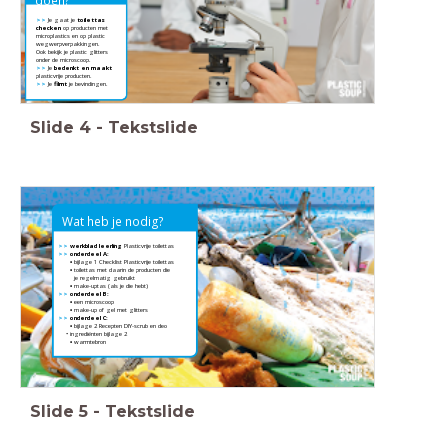
doen?
>>
Je gaat je
toilettas
checken
op producten met
microplastics en op plastic
wegwerpverpakkingen.
Ook bekijk je plastic glitters
onder de microscoop.
>>
Je
bedenkt en maakt
plasticvrije producten.
>>
Je
filmt
je bevindingen.
Slide
4
-
Tekstslide
Wat heb je nodig?
>>
werkblad leerling
Plasticvrije toilettas
>>
onderdeel A:
>>
•
bijlage 1 Checklist Plasticvrije toilettas
>>
•
toilettas met daarin de producten die
>>
•
je regelmatig gebruikt
>>
•
make-uptas (als je die hebt)
>>
onderdeel B:
>>
•
een microscoop
>>
•
make-up of gel met glitters
>>
onderdeel C:
>>
•
bijlage 2 Recepten DIY-scrub en deo
>>
• ingrediënten bijlage 2
>>
•
warmtebron
Slide
5
-
Tekstslide