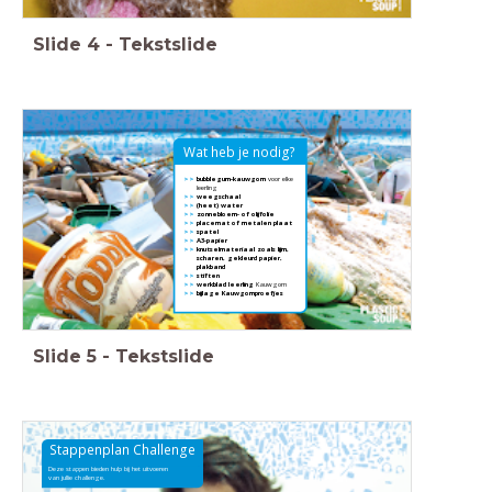
Slide
4
-
Tekstslide
Wat heb je nodig?
>>
bubblegum-kauwgom
voor elke
>>
leerling
>>
weegschaal
>>
(heet) water
>>
zonnebloem- of olijfolie
>>
placemat of metalen plaat
>>
spatel
>>
A3-papier
>>
knutselmateriaal zoals lijm,
>>
scharen, gekleurd papier,
>>
plakband
>>
stiften
>>
werkblad leerling
Kauwgom
>>
bijlage Kauwgomproefjes
Slide
5
-
Tekstslide
Stappenplan Challenge
Deze stappen bieden hulp bij het uitvoeren
van jullie challenge.