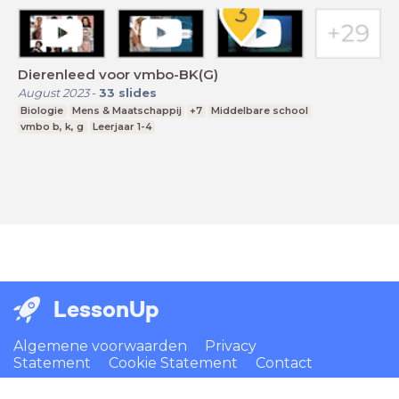
Dierenleed voor vmbo-BK(G)
August 2023
-
33
slides
Biologie
Mens & Maatschappij
+7
Middelbare school
vmbo b, k, g
Leerjaar 1-4
LessonUp
Algemene voorwaarden
Privacy
Statement
Cookie Statement
Contact