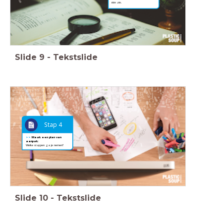
één zin.
Slide
9
-
Tekstslide
Stap 4
>>
Maak een plan van
aanpak:
Welke stappen ga je nemen?
Slide
10
-
Tekstslide