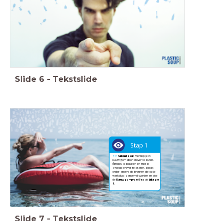
Slide
6
-
Tekstslide
Stap 1
>>
Oriënteer:
Verdiep je in
kauwgom door erover te lezen,
filmpjes te bekijken en met je
groepje erover te praten. Bekijk
onder andere de bronnen die op je
werkblad genoemd worden en doe
de
Kauwgomproefjes
uit
bijlage
1.
Slide
7
-
Tekstslide