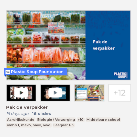
Plastic Soup Foundation
Pak de verpakker
15 days ago
-
16
slides
Aardrijkskunde
Biologie / Verzorging
+10
Middelbare school
vmbo t, mavo, havo, vwo
Leerjaar 1-3