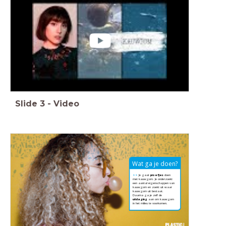
Slide
3
-
Video
Wat ga je doen?
>>
Je gaat
proefjes
doen
met kauwgom. Je onderzoekt
een aantal eigenschappen van
kauwgom en zoekt uit waar
kauwgom uit bestaat.
Daarna ga je zelf de
uitdaging
aan om kauwgom
in het milieu te voorkomen.