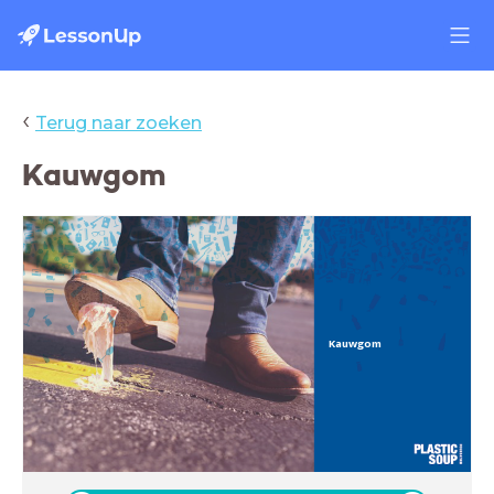
‹
Terug naar zoeken
Kauwgom
Kauwgom