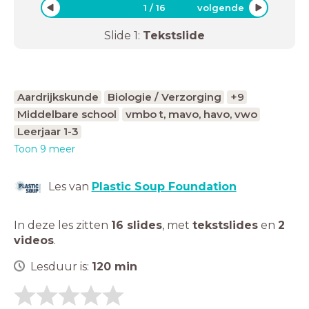
1
/
16
volgende
Slide
1
:
Tekstslide
Aardrijkskunde
Biologie / Verzorging
+9
Middelbare school
vmbo t, mavo, havo, vwo
Leerjaar 1-3
Toon 9 meer
Les van
Plastic Soup Foundation
In deze les zitten
16 slides
,
met
tekstslides
en
2
videos
.
Lesduur is:
120
min