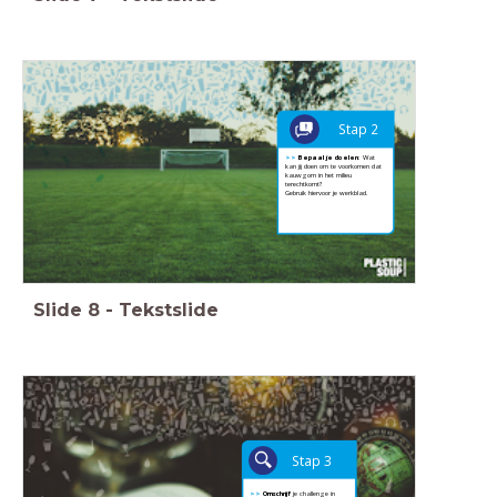
Stap 2
>>
Bepaal je doelen
: Wat
kan jij doen om te voorkomen dat
kauwgom in het milieu
terechtkomt?
Gebruik hiervoor je werkblad.
Slide
8
-
Tekstslide
Stap 3
>>
Omschrijf
je challenge in