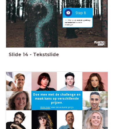
Stap 8
>>
Wat ga jij
aan je gedrag
veranderen
na deze
challenge?
Slide
14
-
Tekstslide
Doe mee met de challenge en
maak kans op verschillende
prijzen.
Klik hier
voor de actuele prijs