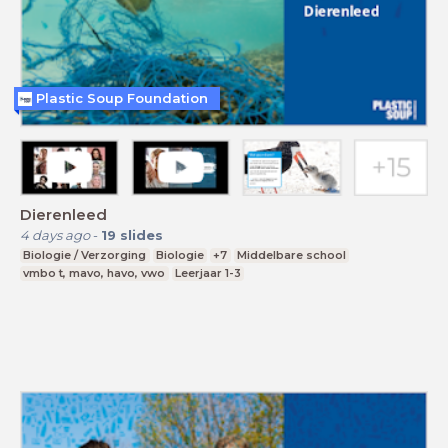
Plastic Soup Foundation
Dierenleed
4 days ago
-
19
slides
Biologie / Verzorging
Biologie
+7
Middelbare school
vmbo t, mavo, havo, vwo
Leerjaar 1-3