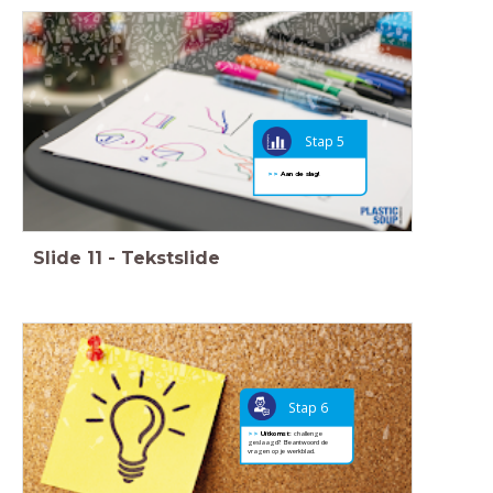
Stap 5
>>
Aan de slag!
Slide
11
-
Tekstslide
Stap 6
>>
Uitkomst:
challenge
geslaagd? Beantwoord de
vragen op je werkblad.