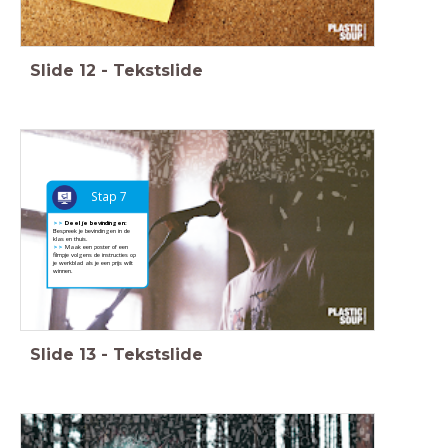
Slide
12
-
Tekstslide
Stap 7
>>
Deel je bevindingen:
Bespreek je bevindingen in de
klas en thuis.
>>
Maak een poster of een
filmpje volgens de instructies op
je werkblad als je een prijs wilt
winnen.
Slide
13
-
Tekstslide