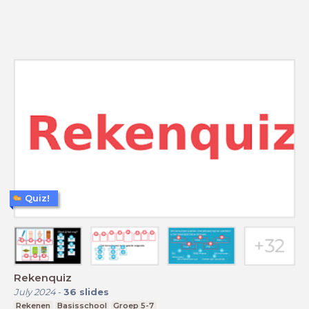
Quiz!
Rekenquiz
July 2024
-
36
slides
Rekenen
Basisschool
Groep 5-7