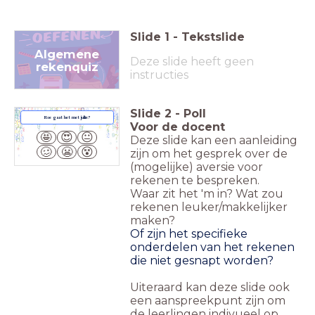
Slide
1
-
Tekstslide
Algemene
Deze slide heeft geen
rekenquiz
instructies
Slide
2
-
Poll
Hoe gaat het met jullie?
Voor de docent
🤩
😍
😐
Deze slide kan een aanleiding
🥴
😬
😵
zijn om het gesprek over de
(mogelijke) aversie voor
rekenen te bespreken.
Waar zit het 'm in? Wat zou
rekenen leuker/makkelijker
maken?
Of zijn het specifieke
onderdelen van het rekenen
die niet gesnapt worden?
Uiteraard kan deze slide ook
een aanspreekpunt zijn om
de leerlingen indivueel op