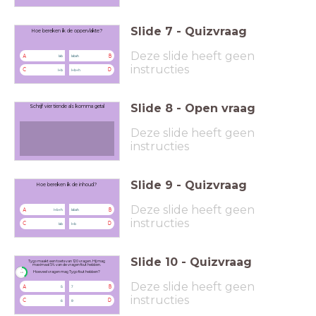
Slide
7
-
Quizvraag
Hoe bereken ik de oppervlakte?
Deze slide heeft geen
A
B
lxb
lxbxh
instructies
C
D
l+b
l+b+h
Slide
8
-
Open vraag
Schrijf vier tiende als komma getal
Deze slide heeft geen
instructies
Slide
9
-
Quizvraag
Hoe bereken ik de inhoud?
Deze slide heeft geen
A
B
l+b+h
lxbxh
instructies
C
D
lxb
l+b
Slide
10
-
Quizvraag
Tygo maakt een toets van 120 vragen. Hij mag
maximaal 5% van de vragen fout hebben.
timer
Hoeveel vragen mag Tygo fout hebben?
0:30
Deze slide heeft geen
A
B
5
7
instructies
C
D
6
9