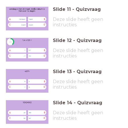
Slide
11
-
Quizvraag
vandaag is het 20 maart. Welke datum is
het over 14 dagen
Deze slide heeft geen
A
B
34 maart
1 april
instructies
C
D
4 april
3 april
Slide
12
-
Quizvraag
1,4 x 0,5 =
timer
0:30
Deze slide heeft geen
A
B
7
0,7
instructies
C
D
- 7
70
Slide
13
-
Quizvraag
49:7=
Deze slide heeft geen
A
B
6
5
instructies
C
D
7
9
Slide
14
-
Quizvraag
10X2+6X2
Deze slide heeft geen
A
B
32
160
instructies
C
D
52
30