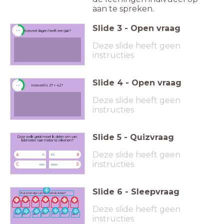
aan te spreken.
Slide
3
-
Open vraag
timer
Hoeveel dagen heeft een jaar?
0:10
Deze slide heeft geen
instructies
Slide
4
-
Open vraag
timer
Hoeveel is 27 + 42?
0:10
Deze slide heeft geen
instructies
Slide
5
-
Quizvraag
Door welk getal moet ik delen om van
kilometer naar meter te rekenen?
Deze slide heeft geen
A
B
10
100
instructies
C
D
1000
10000
Slide
6
-
Sleepvraag
Wat is het rijtje van het metriek stelsel?
Deze slide heeft geen
hm
cm
km
mm
m
dm
dam
instructies