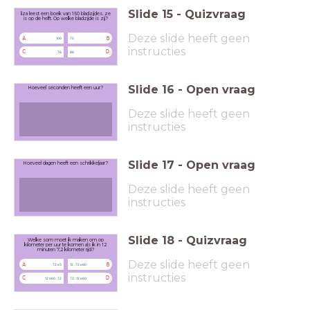
Slide
15
-
Quizvraag
liza leest een boek van 150 bladzijdes. ze
is op de helft. Op welke bladzijde is zij?
Deze slide heeft geen
A
B
100
75
instructies
C
D
76
86
Slide
16
-
Open vraag
Hoeveel seconden heeft een uur?
Deze slide heeft geen
instructies
Slide
17
-
Open vraag
Hoeveel dagen heeft een schrikkeljaar?
Deze slide heeft geen
instructies
Slide
18
-
Quizvraag
Welke som moet ik maken om op
kilometer per uur te komen als ik in 12
minuten 7,2 kilometer rijd?
Deze slide heeft geen
A
B
7,2 x 5
12 : 7,2 x 60
instructies
C
D
12 x 60 : 7,2
7,2 : 12 x 60