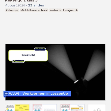
Rekenquiz klas 3
August 2024
-
23
slides
Rekenen
Middelbare school
vmbo b
Leerjaar 4
WoW! - Werkvormen in LessonUp