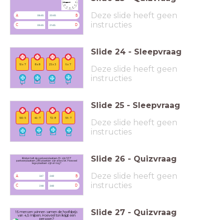
Deze slide heeft geen
A
B
08:45
20:45
instructies
C
D
09:45
21:45
Slide
24
-
Sleepvraag
8 x 8
25 x 3
6 x 7
10 x 7
Deze slide heeft geen
instructies
7
7
42
64
0
5
Slide
25
-
Sleepvraag
49 : 7
72 : 8
56 : 7
100 : 5
Deze slide heeft geen
instructies
8
20
9
7
Slide
26
-
Quizvraag
Kirsten telt de parkeerplaatsen. Er zijn 537
parkeerplaatsen. 289 plaatsen zijn al bezet. Hoeveel
lege plaatsen zijn er nog?
Deze slide heeft geen
A
B
347
249
instructies
C
D
248
348
Slide
27
-
Quizvraag
15 mensen winnen samen de hoofdprijs
van 4,5 miljoen. Hoeveel ton krijgt een
persoon?