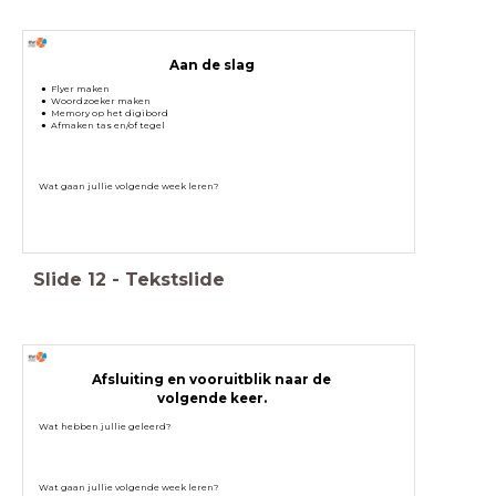
Aan de slag
Flyer maken
Woordzoeker maken
Memory op het digibord
Afmaken tas en/of tegel
Wat gaan jullie volgende week leren?
Slide
12
-
Tekstslide
Afsluiting en vooruitblik naar de
volgende keer.
Wat hebben jullie geleerd?
Wat gaan jullie volgende week leren?