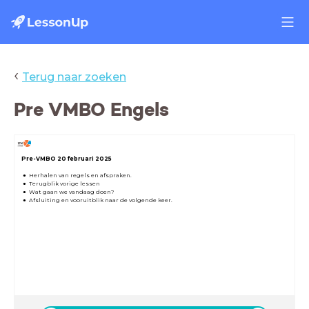
‹
Terug naar zoeken
Pre VMBO Engels
Pre-VMBO 20 februari 2025
Herhalen van regels en afspraken.
Terugblik vorige lessen
Wat gaan we vandaag doen?
Afsluiting en vooruitblik naar de volgende keer.