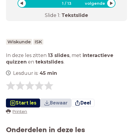
1
/
13
volgende
Slide
1
:
Tekstslide
Wiskunde
ISK
In deze les zitten
13 slides
,
met
interactieve
quizzen
en
tekstslides
.
Lesduur is:
45
min
Start les
Bewaar
Deel
Printen
Onderdelen in deze les