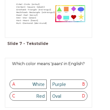
Cirkel - Circle - [sirkul]
Vierkant - Square - [skwèr]
Driehoek - Triangle - [trai-engul]
Rechthoek - Rectangle - [rek-tengul]
Ovaal - Oval - [oo-vul]
Ster - Star - [staar]
Hart - Heart - [haart]
Ruit - Diamond - [dai-mund]
Slide
7
-
Tekstslide
Which color means 'paars' in English?
White
Purple
A
B
Red
Oval
C
D