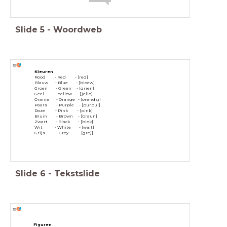
Slide
5
-
Woordweb
Kleuren
Rood - Red - [red]
Blauw - Blue - [bloew]
Groen - Green - [grien]
Geel - Yellow - [jello]
Oranje - Orange - [orendsj]
Paars - Purple - [purpul]
Roze - Pink - [pink]
Bruin - Brown - [braun]
Zwart - Black - [blek]
Wit - White - [wajt]
Grijs - Grey - [grej]
Slide
6
-
Tekstslide
Figuren