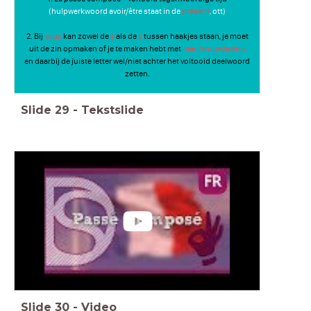
(hulpwerkwoord avoir/être staat in de
présent
, ott)
2. Bij
vous
kan zowel de
e
als de
s
tussen haakjes staan, je moet
uit de zin opmaken of je te maken hebt met
man/vrouw/ev/mv
en daarbij de juiste letter wel/niet achter het voltooid deelwoord
zetten.
Slide
29
-
Tekstslide
Slide
30
-
Video