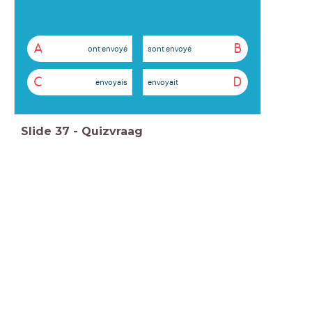
A
B
ont envoyé
sont envoyé
C
D
envoyais
envoyait
Slide
37
-
Quizvraag