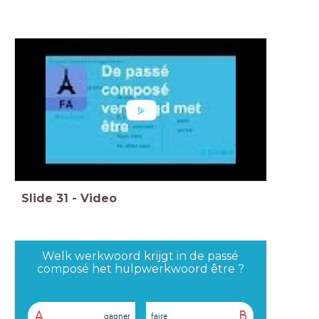
Slide
31
-
Video
Welk werkwoord krijgt in de passé
composé het hulpwerkwoord être ?
A
B
gagner
faire