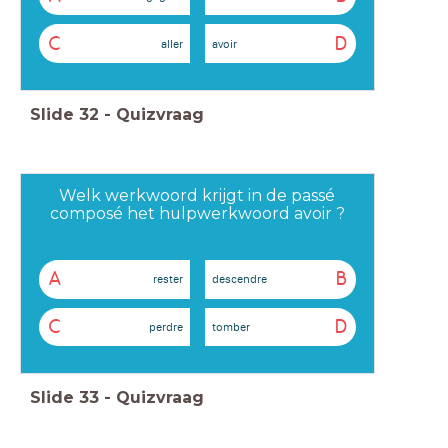
C
D
aller
avoir
Slide
32
-
Quizvraag
Welk werkwoord krijgt in de passé
composé het hulpwerkwoord avoir ?
A
B
rester
descendre
C
D
perdre
tomber
Slide
33
-
Quizvraag