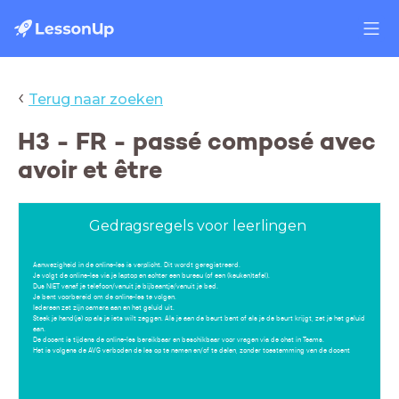
‹
Terug naar zoeken
H3 - FR - passé composé avec
avoir et être
Gedragsregels voor leerlingen
Aanwezigheid in de online-les is verplicht. Dit wordt geregistreerd.
Je volgt de online-les via je laptop en achter een bureau (of een (keuken)tafel).
Dus NIET vanaf je telefoon/vanuit je bijbaantje/vanuit je bed.
Je bent voorbereid om de online-les te volgen.
Iedereen zet zijn camera aan en het geluid uit.
Steek je hand(je) op als je iets wilt zeggen. Als je aan de beurt bent of als je de beurt krijgt, zet je het geluid
aan.
De docent is tijdens de online-les bereikbaar en beschikbaar voor vragen via de chat in Teams.
Het is volgens de AVG verboden de les op te nemen en/of te delen, zonder toestemming van de docent