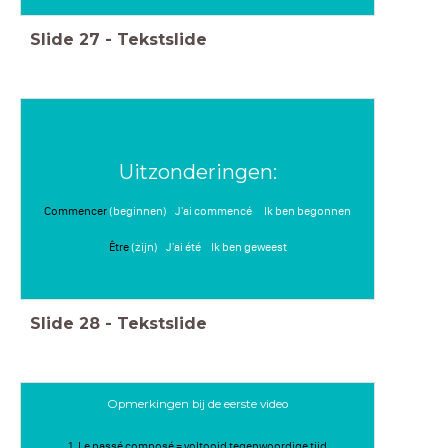
Slide
27
-
Tekstslide
Uitzonderingen:
Commencer
(beginnen) J'ai commencé Ik ben begonnen
Être
(zijn) J'ai été Ik ben geweest
Slide
28
-
Tekstslide
Opmerkingen bij de eerste video
1. Le passé composé = voltooid tegenwoordige tijd