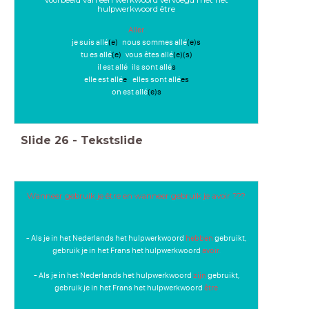
Voorbeeld van een werkwoord vervoegd met het
hulpwerkwoord être
Aller
je suis allé
(e)
nous sommes allé
(e)s
tu es allé
(e)
vous êtes allé
(e)(s)
il est allé ils sont allé
s
elle est allé
e
elles sont allé
es
on est allé
(e)s
Slide
26
-
Tekstslide
Wanneer gebruik je être en wanneer gebruik je avoir ???
- Als je in het Nederlands het hulpwerkwoord
hebben
gebruikt,
gebruik je in het Frans het hulpwerkwoord
avoir.
- Als je in het Nederlands het hulpwerkwoord
zijn
gebruikt,
gebruik je in het Frans het hulpwerkwoord
être