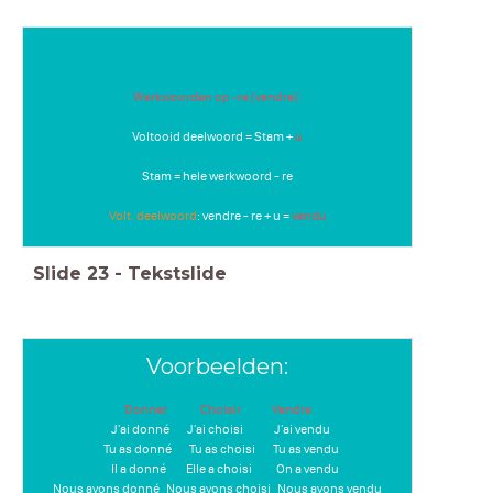
Werkwoorden op -re (vendre):
Voltooid deelwoord = Stam +
u
Stam = hele werkwoord - re
Volt. deelwoord
: vendre - re + u =
vendu
Slide
23
-
Tekstslide
Voorbeelden:
Donner Choisir Vendre
J'ai donné J'ai choisi J'ai vendu
Tu as donné Tu as choisi Tu as vendu
Il a donné Elle a choisi On a vendu
Nous avons donné Nous avons choisi Nous avons vendu