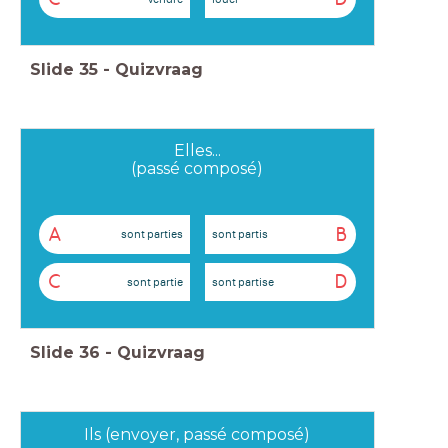
Slide
35
-
Quizvraag
Elles...
(passé composé)
A
B
sont parties
sont partis
C
D
sont partie
sont partise
Slide
36
-
Quizvraag
Ils (envoyer, passé composé)