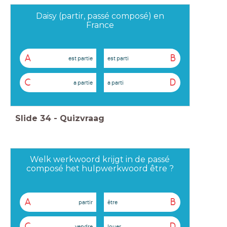
Daisy (partir, passé composé) en
France
A
B
est partie
est parti
C
D
a partie
a parti
Slide
34
-
Quizvraag
Welk werkwoord krijgt in de passé
composé het hulpwerkwoord être ?
A
B
partir
être
C
D
vendre
louer