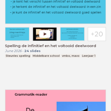
Spelling de infinitief en het voltooid deelwoord
June 2026
-
24
slides
Steunles spelling
Middelbare school
vmbo, mavo
Leerjaar 1