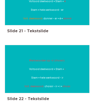
Voltooid deelwoord = Stam +
é
Stam = hele werkwoord - er
Volt. deelwoord
: donner - er + é =
donné
Slide
21
-
Tekstslide
Werkwoorden op -ir (choisir):
Voltooid deelwoord = Stam +
i
Stam = hele werkwoord - ir
Volt. deelwoord
: choisir - ir + i =
choisi
Slide
22
-
Tekstslide