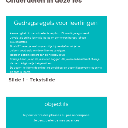
Onderdelen in deze les
Gedragsregels voor leerlingen
Aanwezigheid in de online-les is verplicht. Dit wordt geregistreerd.
Je volgt de online-les via je laptop en achter een bureau (of een
(keuken)tafel).
Dus NIET vanaf je telefoon/vanuit je bijbaantje/vanuit je bed.
Je bent voorbereid om de online-les te volgen.
Iedereen zet zijn camera aan en het geluid uit.
Steek je hand(je) op als je iets wilt zeggen. Als je aan de beurt bent of als je
de beurt krijgt, zet je het geluid aan.
De docent is tijdens de online-les bereikbaar en beschikbaar voor vragen via
de chat in Teams.
Het is volgens de AVG verboden de les op te nemen en/of te delen, zonder
Slide
1
-
Tekstslide
toestemming van de docent
objectifs
Je peux écrire des phrases au passé composé .
Je peux parler de mes vacances