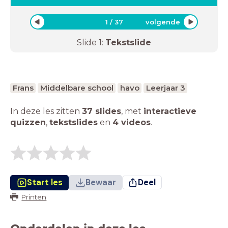
1
/
37
volgende
Slide
1
:
Tekstslide
Frans
Middelbare school
havo
Leerjaar 3
In deze les zitten
37 slides
,
met
interactieve
quizzen
,
tekstslides
en
4 videos
.
Start les
Bewaar
Deel
Printen