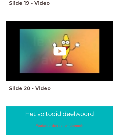
Slide
19
-
Video
Slide
20
-
Video
Het voltooid deelwoord
Werkwoorden op -er (donner):