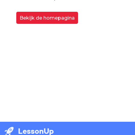
Bekijk de homepagina
LessonUp