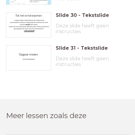
Slide
30
-
Tekstslide
Tot het eind examen
- vragen stellen mag altijd via de email/teams
- proefexamen inleveren mag altijd via email/teams, maar
Deze slide heeft geen
wel een
getypt
document
- neem een woordenboek, rekenmachine, liniaal, potlood en
genoeg pennen mee naar het eind examen
instructies
-
VEEL SUCCES!!!!
Slide
31
-
Tekstslide
Opgave maken
Deze slide heeft geen
Voorbeeldopgave
instructies
Meer lessen zoals deze