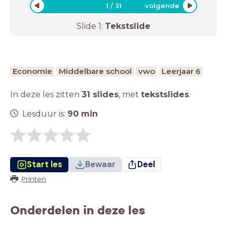
1
/
31
volgende
Slide
1
:
Tekstslide
Economie
Middelbare school
vwo
Leerjaar 6
In deze les zitten
31 slides
,
met
tekstslides
.
Lesduur is:
90
min
Start les
Bewaar
Deel
Printen
Onderdelen in deze les