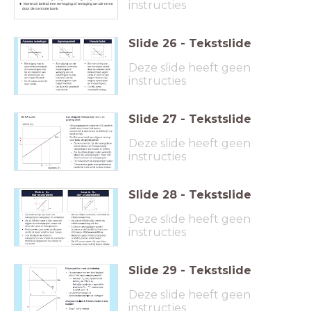
instructies
Monetair beleid: een verhoging of verlaging van de rente
door de centrale bank.
Slide
26
-
Tekstslide
Deze slide heeft geen
instructies
Slide
27
-
Tekstslide
Deze slide heeft geen
instructies
Slide
28
-
Tekstslide
Deze slide heeft geen
instructies
Slide
29
-
Tekstslide
Deze slide heeft geen
instructies