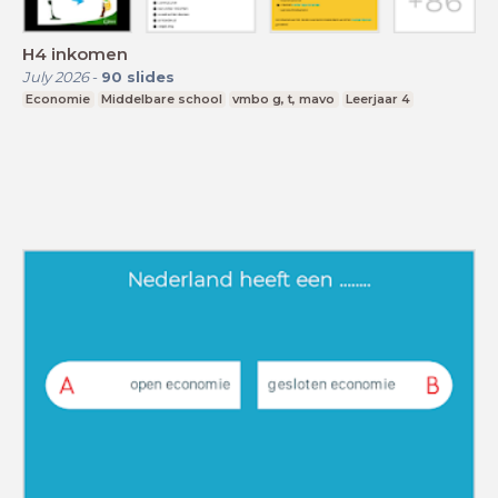
H4 inkomen
July 2026
-
90
slides
Economie
Middelbare school
vmbo g, t, mavo
Leerjaar 4