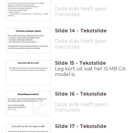
Als de wisselkoers van de euro daalt, worden producten uit het eurogebied
goedkoper. De internationale concurrentiepositie stijgt.
Deze slide heeft geen
Iemand buiten de EU krijgt voor hetzelfde geld meer producten.
Met de euro krijg je minder producten buiten de EU.
De export uit het eurogebied zal stijgen.
De import zal afnemen.
instructies
--> De extra producten moeten gemaakt worden --> productie stijgt --> vraag naar
arbeid stijgt.
Slide
14
-
Tekstslide
Trilemma monetair beleid
Een centrale bank moet de volgende keuzes maken:
- wel of geen vrij internationaal kapitaalverkeer
Deze slide heeft geen
- wel of geen zelfstandig rentebeleid
- een vaste of een zwevende wisselkoers
instructies
In het algemeen is het zo dat de bank bij twee van deze drie
kan kiezen, maar dat dan de derde al vaststaat.
Slide
15
-
Tekstslide
Wat is het IS MB GA model?
Leg kort uit wat het IS MB GA
Het IS MB GA model is een economisch model dat gebruikt
wordt om de economische conjunctuur te verklaren.
model is.
Slide
16
-
Tekstslide
Bestedingsevenwicht
Er is sprake van evenwicht op de goederenmarkt als de
bestedingen gelijk zijn aan het inkomen, dus Y = EV.
Deze slide heeft geen
De economie komt altijd
terug in het evenwicht (Y*).
instructies
Y= C + I + O
Slide
17
-
Tekstslide
Evenwicht op de vermogensmarkt
Bij evenwicht op de goederenmarkt is er ook evenwicht op