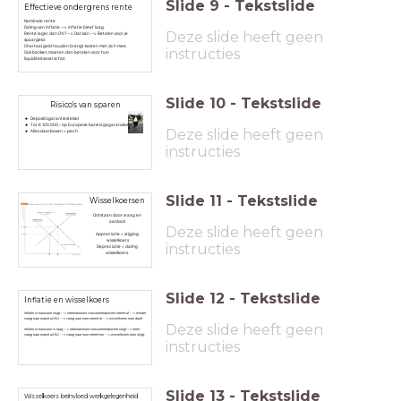
Slide
9
-
Tekstslide
Effectieve ondergrens rente
Nominale rente
Daling van inflatie --> inflatie bleef laag.
Deze slide heeft geen
Rente lager dan 0%? --> Dat kan --> Betalen voor je
spaargeld.
Chartaal geld houden brengt kosten met zich mee.
instructies
Ook banken moeten dan betalen voor hun
liquiditeitsoverschot.
Slide
10
-
Tekstslide
Risico's van sparen
Depositogarantiestelsel
Tot € 100.000,- op Europese bank is
gegarandeerd
Deze slide heeft geen
Alles daarboven = pech
instructies
Slide
11
-
Tekstslide
Wisselkoersen
Ontstaan door vraag en
aanbod
Deze slide heeft geen
Appreciatie = stijging
wisselkoers
instructies
Depreciatie = daling
wisselkoers
Slide
12
-
Tekstslide
Inflatie en wisselkoers
Inflatie in eurozone stijgt --> internationale concurrentiepositie neemt af --> minder
vraag naar export uit EU --> vraag naar euro neemt af --> wisselkoers euro daalt.
Deze slide heeft geen
Inflatie in eurozone is laag --> internationale concurrentiepositie stijgt--> meer
vraag naar export uit EU --> vraag naar euro neemt toe --> wisselkoers euro stijgt.
instructies
Slide
13
-
Tekstslide
Wisselkoers beïnvloed werkgelegenheid