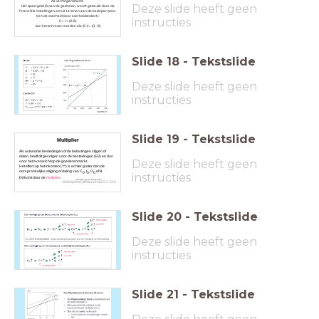
de vermogensmarkt.
Deze slide heeft geen
Het spaargeld (S) van de gezinnen, wordt gebruikt door de
financiële instellingen om uit te lenen aan de bedrijven (voor
I) en de overheid (voor overheidstekort).
instructies
S = I + (O-B)
kan herschreven worden als: (S-I) = (O - B)
Slide
18
-
Tekstslide
Deze slide heeft geen
instructies
Slide
19
-
Tekstslide
Multiplier
Als autonome bestedingen of de belastingen stijgen of
dalen, heeft dit gevolgen voor de bestedingen (EV) en dus
Deze slide heeft geen
voor het evenwicht op de goederenmarkt.
Het effect op het inkomen (Y*) is echter groter dan de
oorspronkelijke stijging of daling van C
, I
, O
of B.
instructies
0
0
0
Dit komt door de
multiplier
:
Slide
20
-
Tekstslide
Deze slide heeft geen
instructies
Slide
21
-
Tekstslide