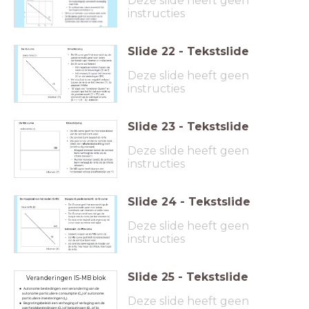
Deze slide heeft geen
instructies
Slide
22
-
Tekstslide
Deze slide heeft geen
instructies
Slide
23
-
Tekstslide
Deze slide heeft geen
instructies
Slide
24
-
Tekstslide
Deze slide heeft geen
instructies
Slide
25
-
Tekstslide
Veranderingen IS-MB blok
Autonome bestedingen: een verandering van de
autonome particuliere consumptie (C₀) of autonome
Deze slide heeft geen
particuliere investeringen (I₀).
Begrotingsbeleid: een verhoging of verlaging van de
overheidsbestedingen (O₀) of belastingen (B₀ of b).