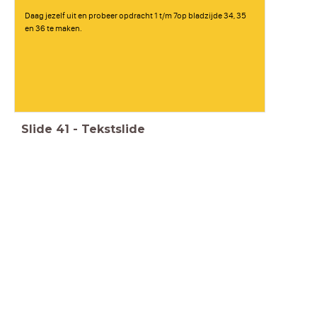
Daag jezelf uit en probeer opdracht 1 t/m 7op bladzijde 34, 35
en 36 te maken.
Slide
41
-
Tekstslide