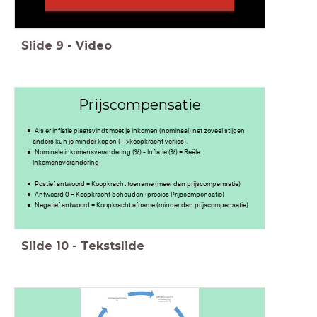
Slide
9
-
Video
Prijscompensatie
Als er inflatie plaatsvindt moet je inkomen (nominaal) net zoveel stijgen
anders kun je minder kopen (-->koopkracht verlies).
Nominale inkomensverandering (%) - Inflatie (%) = Reële
inkomensverandering
Postief antwoord = Koopkracht toename (meer dan prijscompensatie)
Antwoord 0 = Koopkracht behouden (precies Prijscompensatie)
Negatief antwoord = Koopkracht afname (minder dan prijscompensatie)
Slide
10
-
Tekstslide