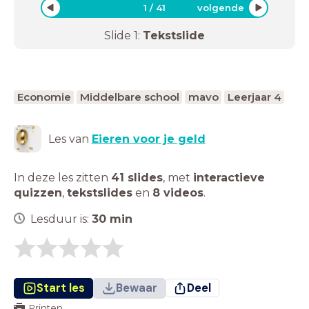
1
/
41
volgende
Slide
1
:
Tekstslide
Economie
Middelbare school
mavo
Leerjaar 4
Les van
Eieren voor je geld
In deze les zitten
41 slides
,
met
interactieve
quizzen
,
tekstslides
en
8 videos
.
Lesduur is:
30
min
Start les
Bewaar
Deel
Printen