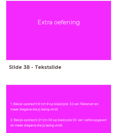
Extra oefening
Slide
38
-
Tekstslide
1. Bekijk opdracht 6 t/m 9 op bladzijde 32 van 'Rekenen' en
maak diegene die jij lastig vindt.
2. Bekijk opdracht 21 t/m 30 op bladzijde 30 van 'oefenopgaven'
en maak diegene die jij lastig vindt.