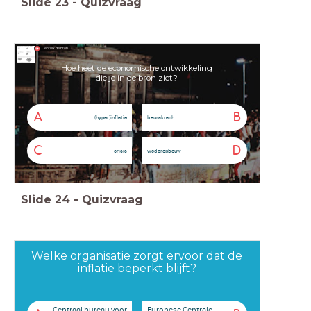
Slide
23
-
Quizvraag
Gebruik de bron
Hoe heet de economische ontwikkeling
die je in de bron ziet?
A
B
(hyper)inflatie
beurskrach
C
D
crisis
wederopbouw
Slide
24
-
Quizvraag
Welke organisatie zorgt ervoor dat de
inflatie beperkt blijft?
Centraal bureau voor
Europese Centrale