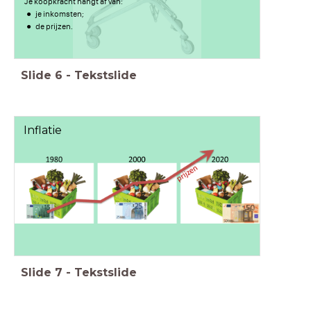
Je koopkracht hangt af van:
je inkomsten;
de prijzen.
Slide
6
-
Tekstslide
Inflatie
Slide
7
-
Tekstslide