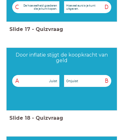
De hoeveelheid goederen
Hoeveel euro's je kunt
C
D
die je kunt kopen.
uitgeven.
Slide
17
-
Quizvraag
Door inflatie stijgt de koopkracht van
geld
A
B
Juist
Onjuist
Slide
18
-
Quizvraag