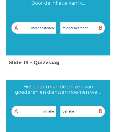
Door de inflatie kan ik...
A
B
meer besteden
minder besteden
Slide
19
-
Quizvraag
Het stijgen van de prijzen van
goederen en diensten noemen we ...
A
B
inflatie
deflatie