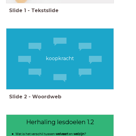
Slide
1
-
Tekstslide
koopkracht
Slide
2
-
Woordweb
Herhaling lesdoelen 1.2
Wat is het verschil tussen
welvaart
en
welzijn
?