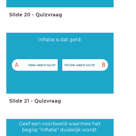
Slide
20
-
Quizvraag
Inflatie is dat geld:
A
B
Meer waard wordt
Minder waard wordt
Slide
21
-
Quizvraag
Geef een voorbeeld waarmee het
begrip "inflatie" duidelijk wordt.