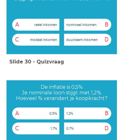
A
B
reëel inkomen
nominaal inkomen
C
D
modaal inkomen
duurzaam inkomen
Slide
30
-
Quizvraag
De inflatie is 0,5%
Je nominale loon stijgt met 1,2%
Hoeveel % verandert je koopkracht?
A
B
0,5%
1,2%
C
D
1,7%
0,7%