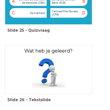
A
B
de statistiek (CBS)
Bank (ECB)
Centraal Plan Bureau
C
D
De overheid
(CPB)
Slide
25
-
Quizvraag
Wat heb je geleerd?
Slide
26
-
Tekstslide