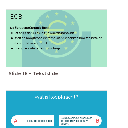
ECB
De
Europese Centrale Bank
let er op dat de euro zijn waarde behoudt.
stelt de hoogte van de rente vast die banken moeten betalen
als ze geld van de ECB lenen
brengt eurobiljetten in omloop
Slide
16
-
Tekstslide
Wat is koopkracht?
De hoeveelheid producten
A
B
Hoeveel geld je hebt.
en diensten die je kunt
kopen.