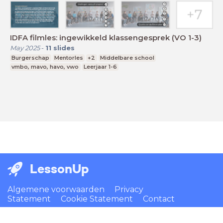
IDFA filmles: ingewikkeld klassengesprek (VO 1-3)
May 2025
-
11
slides
Burgerschap
Mentorles
+2
Middelbare school
vmbo, mavo, havo, vwo
Leerjaar 1-6
LessonUp
Algemene voorwaarden
Privacy
Statement
Cookie Statement
Contact
Nederlands