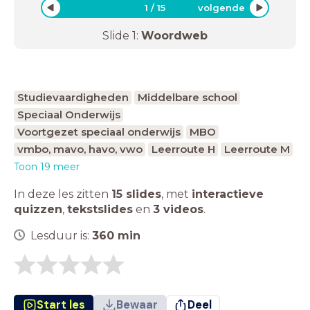
1
/
15
volgende
Slide
1
:
Woordweb
Studievaardigheden
Middelbare school
Speciaal Onderwijs
Voortgezet speciaal onderwijs
MBO
vmbo, mavo, havo, vwo
Leerroute H
Leerroute M
Toon 19 meer
In deze les zitten
15 slides
,
met
interactieve
quizzen
,
tekstslides
en
3 videos
.
Lesduur is:
360
min
Start les
Bewaar
Deel