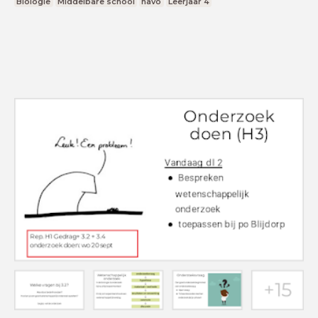
Biologie
Middelbare school
havo
Leerjaar 4