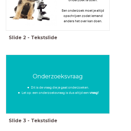
onderzoek te doen.
Een onderzoek moet je altijd
opschrijven zodat iemand
anders het over kan doen.
Slide
2
-
Tekstslide
Onderzoeksvraag
Dit is de vraag die je gaat onderzoeken.
Let op: een onderzoeksvraag is dus altijd een
vraag!
Slide
3
-
Tekstslide