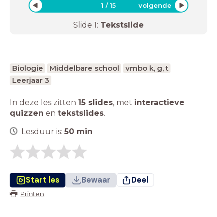
1
/
15
volgende
Slide
1
:
Tekstslide
Biologie
Middelbare school
vmbo k, g, t
Leerjaar 3
In deze les zitten
15 slides
,
met
interactieve
quizzen
en
tekstslides
.
Lesduur is:
50
min
Start les
Bewaar
Deel
Printen