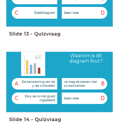
C
D
Staafdiagram
Geen idee
Slide
13
-
Quizvraag
Waarom is dit
diagram fout?
De benoeming van de
Je mag de staven niet
A
B
y-as ontbreekt
zo benoemen
De y-as is niet goed
C
D
Geen idee
ingedeeld
Slide
14
-
Quizvraag