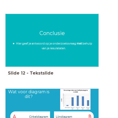
Conclusie
Hier geef je antwoord op je onderzoeksvraag
met
behulp
van je resulataten.
Slide
12
-
Tekstslide
Wat voor diagram is
dit?
A
B
Cirkeldiagram
Lijndiagram