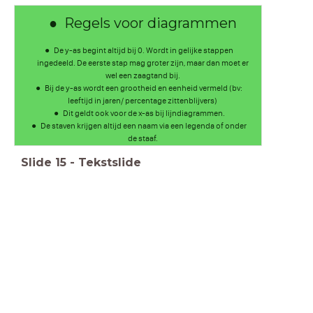
Regels voor diagrammen
De y-as begint altijd bij 0. Wordt in gelijke stappen
ingedeeld. De eerste stap mag groter zijn, maar dan moet er
wel een zaagtand bij.
Bij de y-as wordt een grootheid en eenheid vermeld (bv:
leeftijd in jaren/ percentage zittenblijvers)
Dit geldt ook voor de x-as bij lijndiagrammen.
De staven krijgen altijd een naam via een legenda of onder
de staaf.
Slide
15
-
Tekstslide