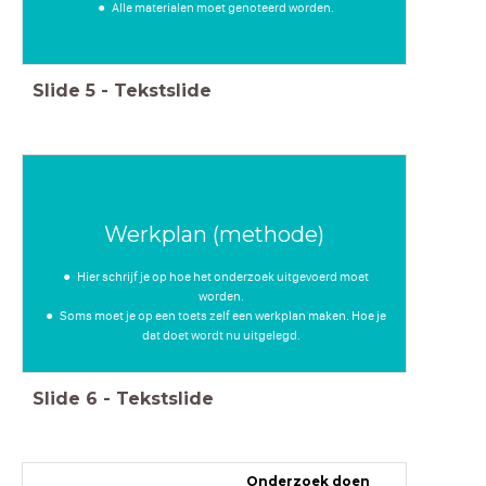
Alle materialen moet genoteerd worden.
Slide
5
-
Tekstslide
Werkplan (methode)
Hier schrijf je op hoe het onderzoek uitgevoerd moet
worden.
Soms moet je op een toets zelf een werkplan maken. Hoe je
dat doet wordt nu uitgelegd.
Slide
6
-
Tekstslide
Onderzoek doen