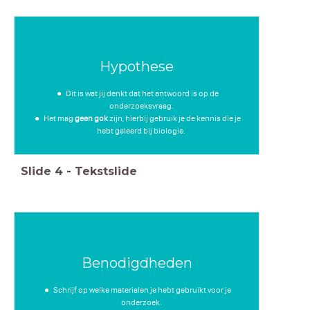
Hypothese
Dit is wat jij denkt dat het antwoord is op de
onderzoeksvraag.
Het mag
geen gok
zijn, hierbij gebruik je de kennis die je
hebt geleerd bij biologie.
Slide
4
-
Tekstslide
Benodigdheden
Schrijf op welke materialen je hebt gebruikt voor je
onderzoek.