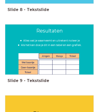
Slide
8
-
Tekstslide
Resultaten
Alles wat je waarneemt en uitrekent noteer je
Als het kan doe je dit in een tabel en een grafiek.
Slide
9
-
Tekstslide