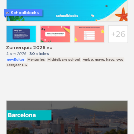
Schoolblocks
Zomerquiz 2026 vo
June 2026
-
30
slides
newEditor
Mentorles
Middelbare school
vmbo, mavo, havo, vwo
Leerjaar 1-6