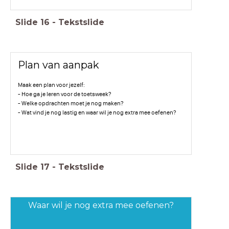
Slide
16
-
Tekstslide
Plan van aanpak
Maak een plan voor jezelf:
- Hoe ga je leren voor de toetsweek?
- Welke opdrachten moet je nog maken?
- Wat vind je nog lastig en waar wil je nog extra mee oefenen?
Slide
17
-
Tekstslide
Waar wil je nog extra mee oefenen?