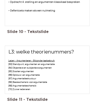
- Opdracht 4: stelling en argumenten klassikaal bespreken
- Oefentoets maken als een nulmeting
Slide
10
-
Tekstslide
L3: welke theorienummers?
Lezen - Argumenteren - Bijzonder taalgebruik
[63] Standpunt, argumenten en argumentatie
[64] Objectieve en subjectieve argumenten
[65] Soorten argumenten
[66] Opbouw van argumentatie
[67] Argumentatiestructuur
[68] Basisschema’s voor argumentatie
[69] Argumentatieschema’s
[70] Zuiver redeneren
Slide
11
-
Tekstslide