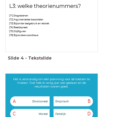
L3: welke theorienummers?
[71] Drogredenen
[72] Argumentaties beoordelen
[73] Bijzonder taalgebruik en retoriek
[74] Beeldspraak
[75] Stijlfiguren
[76] Bijzondere woordkeus
Slide
4
-
Tekstslide
Het is verstandig om een planning voor de toetsen te
maken. Dat heb ik vorig jaar ook gedaan en de
resultaten waren goed.
A
B
Emotioneel
Empirisch
C
D
Moreel
Feitelijk