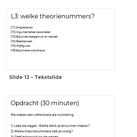
L3: welke theorienummers?
[71] Drogredenen
[72] Argumentaties beoordelen
[73] Bijzonder taalgebruik en retoriek
[74] Beeldspraak
[75] Stijlfiguren
[76] Bijzondere woordkeus
Slide
12
-
Tekstslide
Opdracht (30 minuten)
We maken een oefentoets als nulmeting.
1) Lees de vragen. Welke denk je te kunnen maken?
2) Welke theorienummers heb je nodig?
3) Geef antwoord op de vragen.