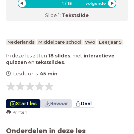
1
/
18
volgende
Slide
1
:
Tekstslide
Nederlands
Middelbare school
vwo
Leerjaar 5
In deze les zitten
18 slides
,
met
interactieve
quizzen
en
tekstslides
.
Lesduur is:
45
min
Start les
Bewaar
Deel
Printen
Onderdelen in deze les