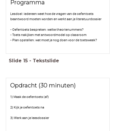
Programma
Lesdoel: iedereen weet hoe de vragen van de oefentoets
beantwoord moeten worden en werkt aan je literatuurdossier
- Oefentoets bespreken: welke theorienummers?
- Toets nakijken met antwoordmodel op classroom
- Plan opstellen: wat moet je nog doen voor de toetsweek?
Slide
15
-
Tekstslide
Opdracht (30 minuten)
1) Maak de oefentoets (af)
2) Kijk je oefentoets na
3) Werk aan je leesdossier