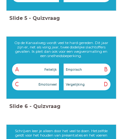
Slide
5
-
Quizvraag
Op de Kanaalweg wordt veel te hard gereden. Dit jaar
zijn er, net als vorig jaar, twee dodelijke slachtoffers
gevallen. Ik pleit dan ook voor een wegversmalling en
een snelheidsbeperking.
A
B
Feitelijk
Empirisch
C
D
Emotioneel
Vergelijking
Slide
6
-
Quizvraag
Schrijven leer je alleen door het veel te doen. Hetzelfde
geldt voor het houden van presentaties en het voeren