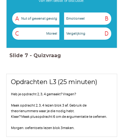
van een debat of discussie.
A
B
Nut of gewenst gevolg
Emotioneel
C
D
Moreel
Vergelijking
Slide
7
-
Quizvraag
Opdrachten L3 (25 minuten)
Heb je opdracht 2, 3, 4 gemaakt? Vragen?
Maak opdracht 2, 3, 4 lezen blok 3 af. Gebruik de
theorienummers waar je die nodig hebt.
Klaar? Maak plusopdracht 6 om de argumentatie te oefenen.
Morgen: oefentoets lezen blok 3maken.