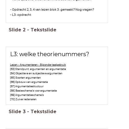
- Opdracht 2, 3, 4 van lezen blok 3: gemaakt? Nog vragen?
- L3: opdracht
Slide
2
-
Tekstslide
L3: welke theorienummers?
Lezen - Argumenteren - Bijzonder taalgebruik
[63] Standpunt, argumenten en argumentatie
[64] Objectieve en subjectieve argumenten
[65] Soorten argumenten
[66] Opbouw van argumentatie
[67] Argumentatiestructuur
[68] Basisschema’s voor argumentatie
[69] Argumentatieschema’s
[70] Zuiver redeneren
Slide
3
-
Tekstslide