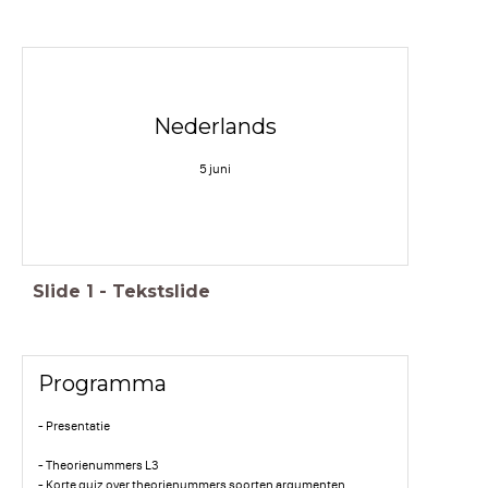
Nederlands
5 juni
Slide
1
-
Tekstslide
Programma
- Presentatie
- Theorienummers L3
- Korte quiz over theorienummers soorten argumenten