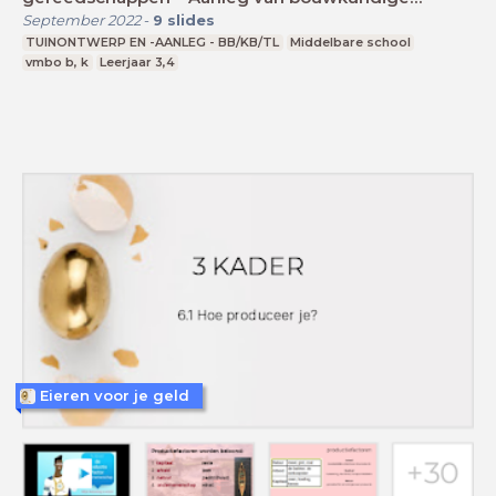
elementen
September 2022
-
9
slides
TUINONTWERP EN -AANLEG - BB/KB/TL
Middelbare school
vmbo b, k
Leerjaar 3,4
Eieren voor je geld