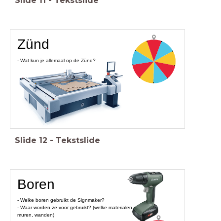
Slide
11
-
Tekstslide
Zünd
- Wat kun je allemaal op de Zünd?
Slide
12
-
Tekstslide
Boren
- Welke boren gebruikt de Signmaker?
- Waar worden ze voor gebruikt? (welke materialen,
muren, wanden)