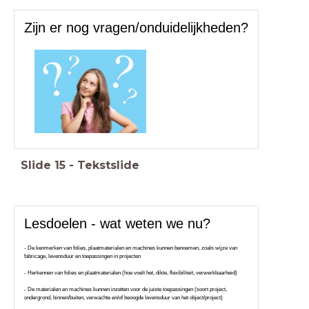
Zijn er nog vragen/onduidelijkheden?
Slide
15
-
Tekstslide
Lesdoelen - wat weten we nu?
- De kenmerken van folies, plaatmaterialen en machines kunnen benoemen, zoals wijze van
fabricage, levensduur en toepassingen in projecten
- Herkennen van folies en plaatmaterialen (hoe voelt het, dikte, flexibiliteit, verwerkbaarheid)
- De materialen en machines kunnen inzetten voor de juiste toepassingen (soort project,
ondergrond, binnen/buiten, verwachte en/of beoogde levensduur van het object/project)