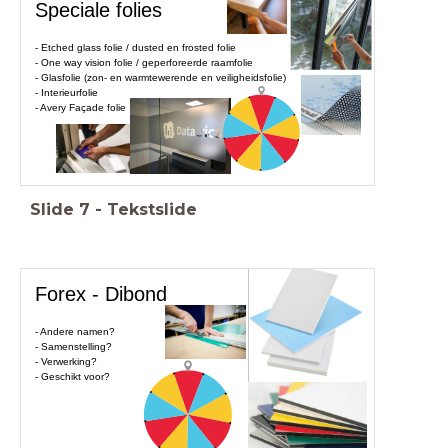
Speciale folies
- Etched glass folie / dusted en frosted folie
- One way vision folie / geperforeerde raamfolie
- Glasfolie (zon- en warmtewerende en veiligheidsfolie)
- Interieurfolie
- Avery Façade folie
Slide
7
-
Tekstslide
Forex - Dibond
- Andere namen?
- Samenstelling?
- Verwerking?
- Geschikt voor?