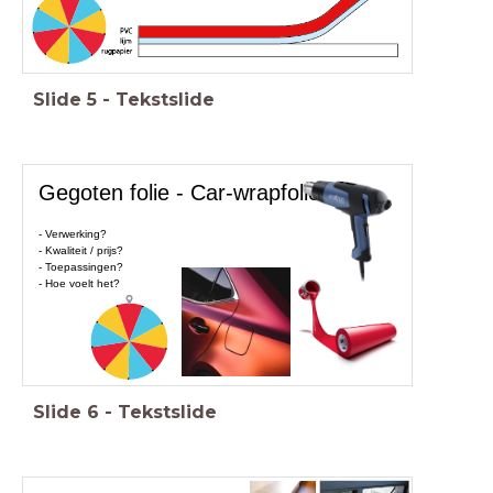
Slide
5
-
Tekstslide
Gegoten folie - Car-wrapfolie
- Verwerking?
- Kwaliteit / prijs?
- Toepassingen?
- Hoe voelt het?
Slide
6
-
Tekstslide