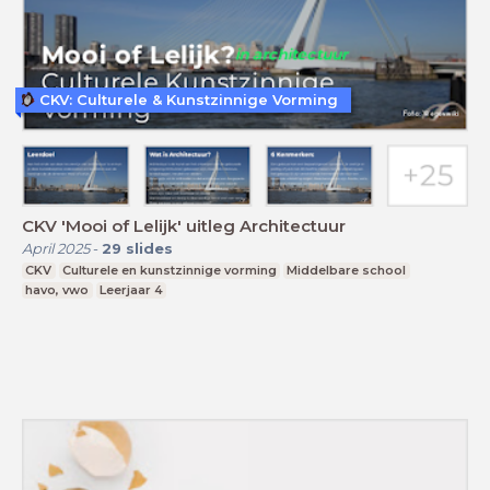
CKV: Culturele & Kunstzinnige Vorming
CKV 'Mooi of Lelijk' uitleg Architectuur
April 2025
-
29
slides
CKV
Culturele en kunstzinnige vorming
Middelbare school
havo, vwo
Leerjaar 4