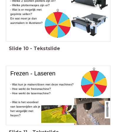
- Welke 2 soorten plotters zijn er?
- Welke plottermesjes zijn er?
- Wat is er mogelijk met
geprinte vellen?
En wat moet je dan
aanmaken in illustrator?
Slide
10
-
Tekstslide
Frezen - Laseren
- Wat kun je maken/doen met deze machines?
- Hoe werkt de freesmachine?
- Hoe werkt de lasermachine?
- Wat is het voordeel
van lasersnijden als je
het vergelijkt met
frezen?