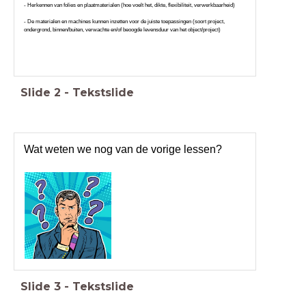
- Herkennen van folies en plaatmaterialen (hoe voelt het, dikte, flexibiliteit, verwerkbaarheid)
- De materialen en machines kunnen inzetten voor de juiste toepassingen (soort project,
ondergrond, binnen/buiten, verwachte en/of beoogde levensduur van het object/project)
Slide
2
-
Tekstslide
Wat weten we nog van de vorige lessen?
Slide
3
-
Tekstslide