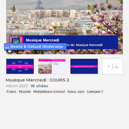
Beeld & Geluid Onderwijs
Musique Mercredi : COURS 2
March 2023
-
18
slides
Frans
Muziek
Middelbare school
havo, vwo
Leerjaar 1