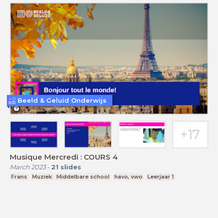
Beeld & Geluid Onderwijs
Musique Mercredi : COURS 4
March 2023
-
21
slides
Frans
Muziek
Middelbare school
havo, vwo
Leerjaar 1