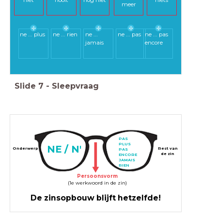
niet
nooit
nog niet
niets
meer
ne ... plus
ne ... rien
ne ...
ne ... pas
ne ... pas
jamais
encore
Slide
7
-
Sleepvraag
PAS
PLUS
NE / N'
Onderwerp
Rest van
PAS
de zin
ENCORE
JAMAIS
RIEN
Persoonsvorm
(1e werkwoord in de zin)
De zinsopbouw blijft hetzelfde!