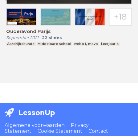
Ouderavond Parijs
September 2021
-
22
slides
Aardrijkskunde
Middelbare school
vmbo t, mavo
Leerjaar 4
LessonUp
Algemene voorwaarden
Privacy
Statement
Cookie Statement
Contact