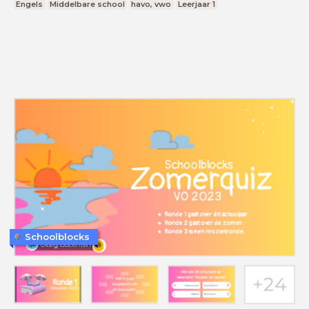
Engels
Middelbare school
havo, vwo
Leerjaar 1
Schoolblocks