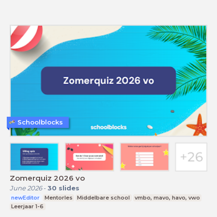
Schoolblocks
Zomerquiz 2026 vo
June 2026
-
30
slides
newEditor
Mentorles
Middelbare school
vmbo, mavo, havo, vwo
Leerjaar 1-6