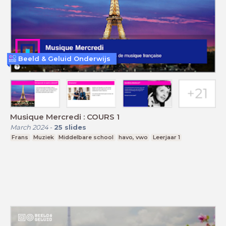
Beeld & Geluid Onderwijs
Musique Mercredi : COURS 1
March 2024
-
25
slides
Frans
Muziek
Middelbare school
havo, vwo
Leerjaar 1