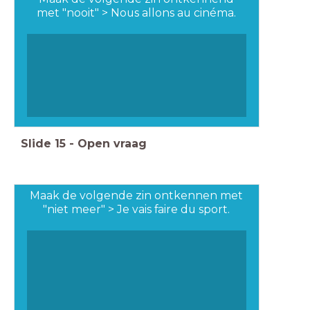
met "nooit" > Nous allons au cinéma.
Slide
15
-
Open vraag
Maak de volgende zin ontkennen met
"niet meer" > Je vais faire du sport.