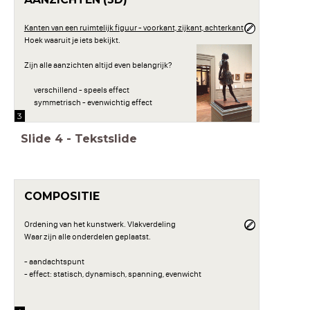
Kanten van een ruimtelijk figuur - voorkant, zijkant, achterkant
Hoek waaruit je iets bekijkt.
Zijn alle aanzichten altijd even belangrijk?
verschillend - speels effect
symmetrisch - evenwichtig effect
3
Slide
4
-
Tekstslide
COMPOSITIE
Ordening van het kunstwerk. Vlakverdeling
Waar zijn alle onderdelen geplaatst.
- aandachtspunt
- effect: statisch, dynamisch, spanning, evenwicht