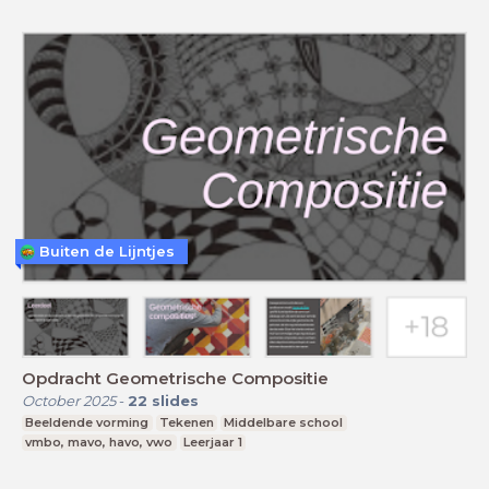
Buiten de Lijntjes
Opdracht Geometrische Compositie
October 2025
-
22
slides
Beeldende vorming
Tekenen
Middelbare school
vmbo, mavo, havo, vwo
Leerjaar 1