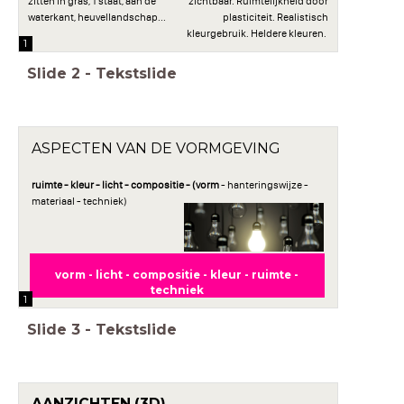
zitten in gras, 1 staat, aan de
zichtbaar. Ruimtelijkheid door
waterkant, heuvellandschap...
plasticiteit. Realistisch
kleurgebruik. Heldere kleuren.
1
Slide
2
-
Tekstslide
ASPECTEN VAN DE VORMGEVING
ruimte - kleur - licht - compositie - (vorm
- hanteringswijze -
materiaal - techniek)
vorm - licht - compositie - kleur - ruimte -
techniek
1
Slide
3
-
Tekstslide
AANZICHTEN (3D)