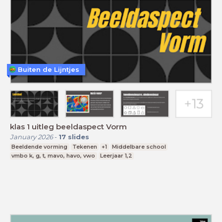
Buiten de Lijntjes
klas 1 uitleg beeldaspect Vorm
January 2026
-
17
slides
Beeldende vorming
Tekenen
+1
Middelbare school
vmbo k, g, t, mavo, havo, vwo
Leerjaar 1,2