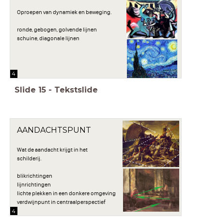
Oproepen van dynamiek en beweging.
ronde, gebogen, golvende lijnen
schuine, diagonale lijnen
4
Slide
15
-
Tekstslide
AANDACHTSPUNT
Wat de aandacht krijgt in het
schilderij.
blikrichtingen
lijnrichtingen
lichte plekken in een donkere omgeving
verdwijnpunt in centraalperspectief
4