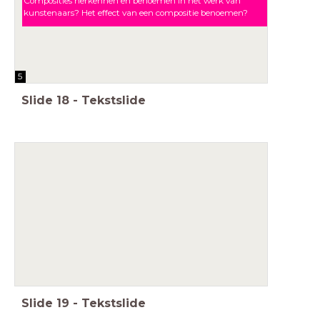
Composities herkennen en benoemen in het werk van
kunstenaars? Het effect van een compositie benoemen?
5
Slide
18
-
Tekstslide
Slide
19
-
Tekstslide