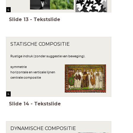
4
Slide
13
-
Tekstslide
STATISCHE COMPOSITIE
Rustige indruk (zonder suggestie van beweging).
symmetrie
horizontale en verticale lijnen
centrale compositie
4
Slide
14
-
Tekstslide
DYNAMISCHE COMPOSITIE