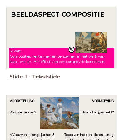
BEELDASPECT COMPOSITIE
Ik kan...
Composities herkennen en benoemen in het werk van
kunstenaars. Het effect van een compositie benoemen.
Slide
1
-
Tekstslide
VOORSTELLING
VORMGEVING
Wat
is er te zien?
Hoe
is het gemaakt?
4 Vrouwen in lange jurken, 3
Toets van het schilderen is nog