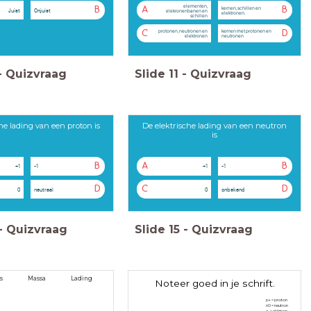
elementen,
kernen, schillen en
B
A
B
Juist
Onjuist
elekronenbanen en
elektronen.
schillen
protonen, neutronen en
kernen met protonen en
C
D
elektronen
neutronen
-
Quizvraag
Slide
11
-
Quizvraag
he lading van een proton is
De elektrische lading van een neutron
is
B
A
B
+1
-1
+1
-1
D
C
D
0
neutraal
0
onbekend
-
Quizvraag
Slide
15
-
Quizvraag
aats Massa Lading
Noteer goed in je schrift.
p+ = proton
n0 = neutron
e- = elektron