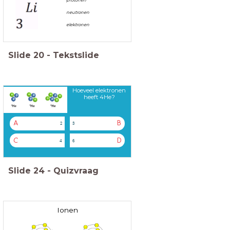
neutronen
elektronen
Slide
20
-
Tekstslide
Hoeveel elektronen
heeft 4He?
A
B
2
3
C
D
4
6
Slide
24
-
Quizvraag
Ionen