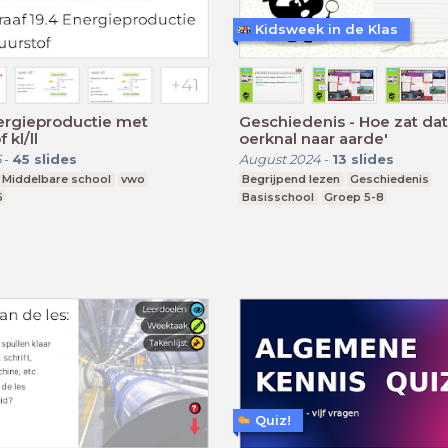
Kidsweek in de Klas
ergieproductie met
Geschiedenis - Hoe zat dat
 kl/ll
oerknal naar aarde'
5
-
45
slides
August 2024
-
13
slides
Middelbare school
vwo
Begrijpend lezen
Geschiedenis
6
Basisschool
Groep 5-8
Quiz!