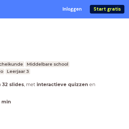
Inloggen
Start gratis
Scheikunde
Middelbare school
wo
Leerjaar 3
n
32 slides
,
met
interactieve quizzen
en
min