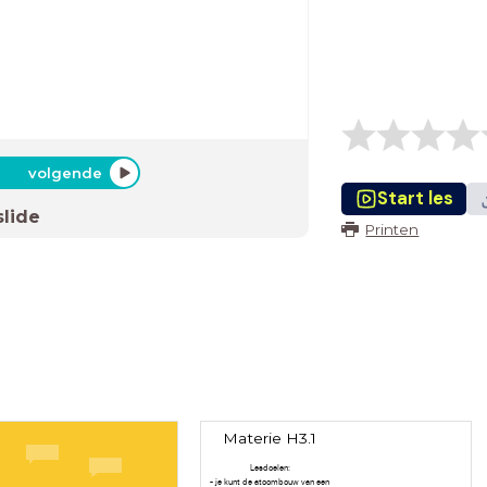
volgende
Start les
slide
Printen
Materie H3.1
Lesdoelen:
- je kunt de atoombouw van een