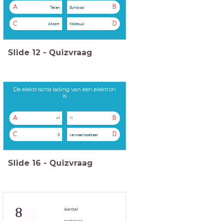
A
B
Teken
Symbool
C
D
Atoom
Molecuul
Slide
12
-
Quizvraag
De elektrische lading van een elektron
is
A
B
+1
-1
C
D
0
verwaarloosbaar
Slide
16
-
Quizvraag
Aantal:
protonen