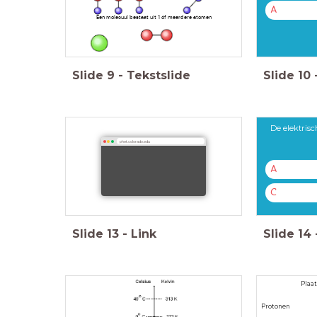
A
Een molecuul bestaat uit 1 óf meerdere atomen
Slide
9
-
Tekstslide
Slide
10
De elektrisc
phet.colorado.edu
A
C
Slide
13
-
Link
Slide
14
Pl
Protonen