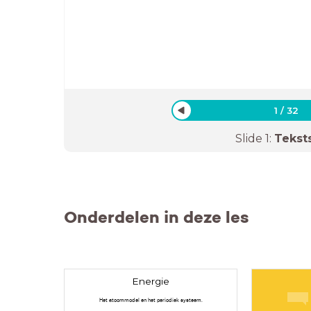
1
/
32
Slide
1
:
Tekst
Onderdelen in deze les
Energie
Het atoommodel en het periodiek systeem.