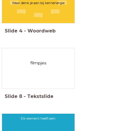
Waar denk je aan bij kernenergie
Slide
4
-
Woordweb
filmpjes
Slide
8
-
Tekstslide
Elk element heeft een: