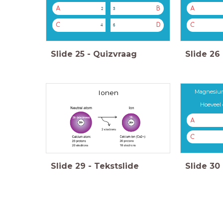
A
B
A
2
3
C
D
C
4
6
Slide
25
-
Quizvraag
Slide
26
Magnesium
Ionen
Hoeveel
A
C
Slide
29
-
Tekstslide
Slide
30