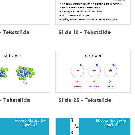
het aantal protonen bepaalt het element & atoomnummer.
atoomnummer = aantal protonen (p+)
massagetal = aantal p+ + aantal n0
n0 = massagetal - p+
Lading atoom = aantal protonen - aantal elektronen
-
Tekstslide
Slide
19
-
Tekstslide
Isotopen
Isotopen
-
Tekstslide
Slide
23
-
Tekstslide
Hoeveel elektronen
Hoeveel neutronen
heeft Li?
heeft Li?