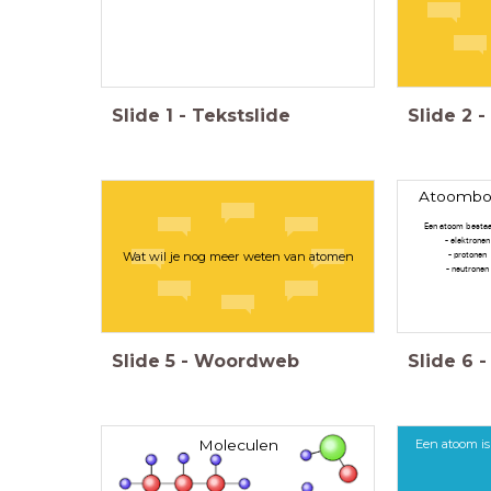
Slide
1
-
Tekstslide
Slide
2
-
Atoomb
Een atoom bestaat
- elektronen
Wat wil je nog meer weten van atomen
- protonen
- neutronen
Slide
5
-
Woordweb
Slide
6
-
Een atoom i
Moleculen