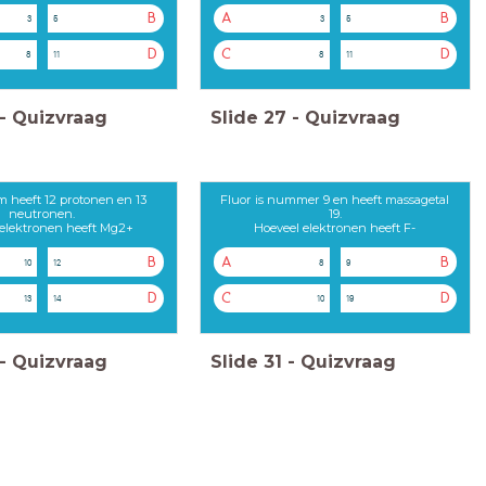
B
A
B
3
5
3
5
D
C
D
8
11
8
11
-
Quizvraag
Slide
27
-
Quizvraag
 heeft 12 protonen en 13
Fluor is nummer 9 en heeft massagetal
neutronen.
19.
 elektronen heeft Mg2+
Hoeveel elektronen heeft F-
B
A
B
10
12
8
9
D
C
D
13
14
10
19
-
Quizvraag
Slide
31
-
Quizvraag