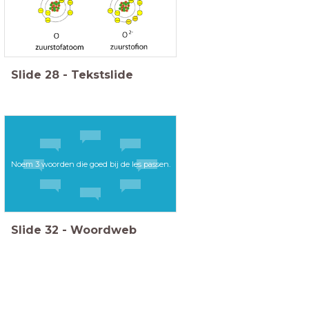
Slide
28
-
Tekstslide
Noem 3 woorden die goed bij de les passen.
Slide
32
-
Woordweb