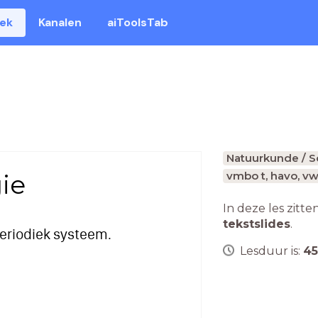
eek
Kanalen
aiToolsTab
Natuurkunde / 
ie
vmbo t, havo, v
In deze les zitte
tekstslides
.
eriodiek systeem.
Lesduur is:
45