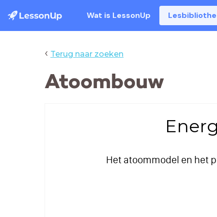
Wat is LessonUp
Lesbiblioth
‹
Terug naar zoeken
Atoombouw
Energ
Het atoommodel en het p