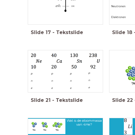
Neutronen
Elektronen
Slide
17
-
Tekstslide
Slide
18
p
p
p
p
n
n
n
n
e
e
e
e
Slide
21
-
Tekstslide
Slide
22
Wat is de atoommassa
van 4He?